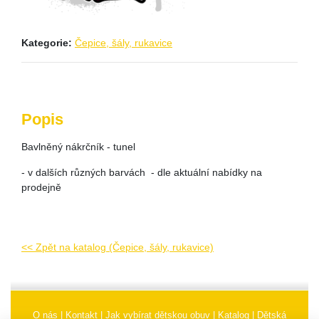
Kategorie:
Čepice, šály, rukavice
Popis
Bavlněný nákrčník - tunel
- v dalších různých barvách - dle aktuální nabídky na
prodejně
<< Zpět na katalog (Čepice, šály, rukavice)
O nás
|
Kontakt
|
Jak vybírat dětskou obuv
|
Katalog
|
Dětská