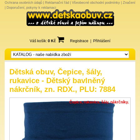
Ochrana osobních údajů
|
Reklamační řád
|
Všeobecné obchodní podmínky
|
Značení
|
Doporučení, pokyny k reklamaci
Váš košík:
0 Kč
Registrace
|
Přihlášení
Dětská obuv, Čepice, šály,
rukavice - Dětský bavlněný
nákrčník, zn. RDX., PLU: 7884
Čepice, rukavice, šály, nákrčníky.