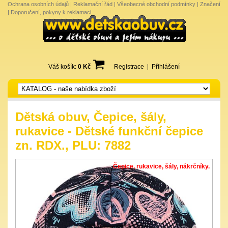
Ochrana osobních údajů
|
Reklamační řád
|
Všeobecné obchodní podmínky
|
Značení
|
Doporučení, pokyny k reklamaci
Váš košík:
0 Kč
Registrace
|
Přihlášení
Dětská obuv, Čepice, šály,
rukavice - Dětské funkční čepice
zn. RDX., PLU: 7882
Čepice, rukavice, šály, nákrčníky.