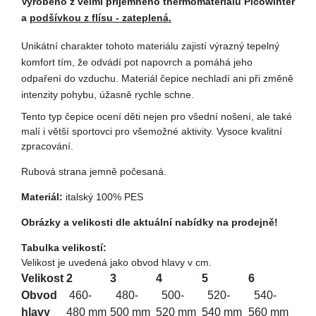
Vyrobeno z velmi příjemného thermomateriálu Picowinter
a
podšívkou z flísu - zateplená.
Unikátní charakter tohoto materiálu zajistí výrazný tepelný
komfort tím, že odvádí pot napovrch a pomáhá jeho
odpaření do vzduchu. Materiál čepice nechladí ani při změně
intenzity pohybu, úžasně rychle schne.
Tento typ čepice ocení děti nejen pro všední nošení, ale také
malí i větší sportovci pro všemožné aktivity. Vysoce kvalitní
zpracování.
Rubová strana jemně počesaná.
Materiál:
italský 100% PES
Obrázky a velikosti dle aktuální nabídky na prodejně!
Tabulka velikostí:
Velikost je uvedená jako obvod hlavy v cm.
Velikost
2
3
4
5
6
Obvod
460-
480-
500-
520-
540-
hlavy
480 mm
500 mm
520 mm
540 mm
560 mm