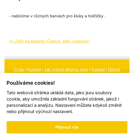
- nabízíme v různých barvách pro kluky a holčičky...
<< Zpět na katalog (Čepice, šály, rukavice)
O nás
|
Kontakt
|
Jak vybírat dětskou obuv
|
Katalog
|
Dětská
obuv
|
Ochrana osobních údajů
|
Reklamační řád
Používáme cookies!
Všeobecné obchodní podmínky
|
Značení
|
Doporučení, údržba
Tato webová stránka ukládá data, jako jsou soubory
obuvi, pokyny a informace k reklamaci
Nastavení cookies
cookie, aby umožnila základní fungování stránek, jakož i
personalizaci a analýzu. Nastavení můžete kdykoli změnit
© 2026
TORI, s.r.o.
| Všechna práva vyhrazena | Web vytvořil
hudym.com
nebo přijmout výchozí nastavení.
Přijmout vše