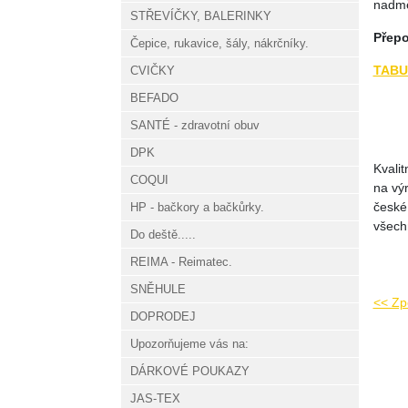
nadmě
STŘEVÍČKY, BALERINKY
Přepo
Čepice, rukavice, šály, nákrčníky.
TABU
CVIČKY
BEFADO
SANTÉ - zdravotní obuv
DPK
Kvalit
COQUI
na vý
české 
HP - bačkory a bačkůrky.
všech
Do deště.....
REIMA - Reimatec.
SNĚHULE
<< Zp
DOPRODEJ
Upozorňujeme vás na:
DÁRKOVÉ POUKAZY
JAS-TEX