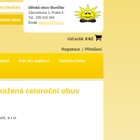
Dětská obuv Sluníčko
Zázvorkova 1, Praha 5
Tel.: 235 515 344
Email:
slunicko@tori.cz
Váš košík:
0 Kč
Registrace
|
Přihlášení
dejně
Kde nás najdete?
Otevírací doba
ožená celoroční obuv
t, s.r.o.