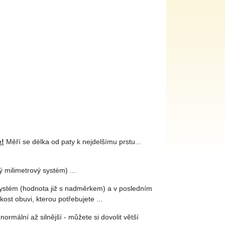
e!
Měří se délka od paty k nejdelšímu prstu...
 milimetrový systém) ...
systém (hodnota již s nadměrkem) a v posledním
kost obuvi, kterou potřebujete ...
 normální až silnější - můžete si dovolit větší