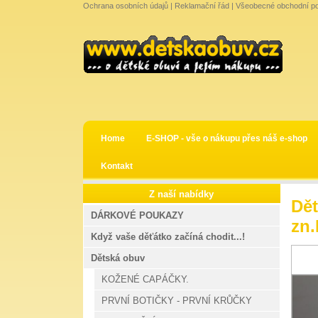
Ochrana osobních údajů
|
Reklamační řád
|
Všeobecné obchodní p
Home
E-SHOP - vše o nákupu přes náš e-shop
Kontakt
Z naší nabídky
Dět
DÁRKOVÉ POUKAZY
zn.
Když vaše děťátko začíná chodit...!
Dětská obuv
KOŽENÉ CAPÁČKY.
PRVNÍ BOTIČKY - PRVNÍ KRŮČKY