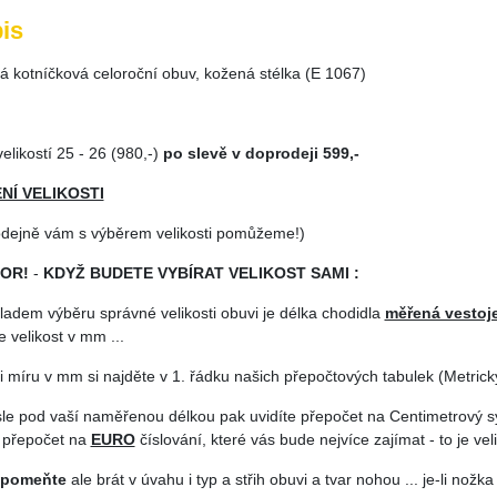
is
á kotníčková celoroční obuv, kožená stélka (E 1067)
elikostí 25 - 26 (980,-)
po slevě v doprodeji 599,-
NÍ VELIKOSTI
odejně vám s výběrem velikosti pomůžeme!)
OR!
-
KDYŽ BUDETE VYBÍRAT VELIKOST SAMI :
ladem výběru správné velikosti obuvi je délka chodidla
měřená vestoj
 velikost v mm ...
i míru v mm si najděte v 1. řádku našich přepočtových tabulek (Metrický
isle pod vaší naměřenou délkou pak uvidíte přepočet na Centimetrový 
 přepočet na
EURO
číslování, které vás bude nejvíce zajímat - to je veli
apomeňte
ale brát v úvahu i typ a střih obuvi a tvar nohou ... je-li nožka