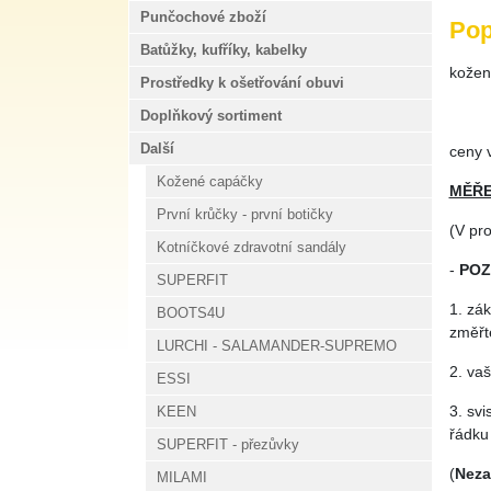
Punčochové zboží
Pop
Batůžky, kufříky, kabelky
kožen
Prostředky k ošetřování obuvi
Doplňkový sortiment
Další
ceny v
Kožené capáčky
MĚŘE
První krůčky - první botičky
(V pr
Kotníčkové zdravotní sandály
-
POZ
SUPERFIT
1. zák
BOOTS4U
změřte
LURCHI - SALAMANDER-SUPREMO
2. vaš
ESSI
3. sv
KEEN
řádku
SUPERFIT - přezůvky
(
Nez
MILAMI