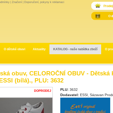
odmínky
|
Značení
|
Doporučení, pokyny k reklamaci
O dětské obuvi
Aktuality
KATALOG - naše nabídka zboží
O pro
ská obuv, CELOROČNÍ OBUV - Dětská k
ESSI (bílá)., PLU: 3632
PLU:
3632
DOPRODEJ
Dodavatel:
ESSI, Sázavan Produc