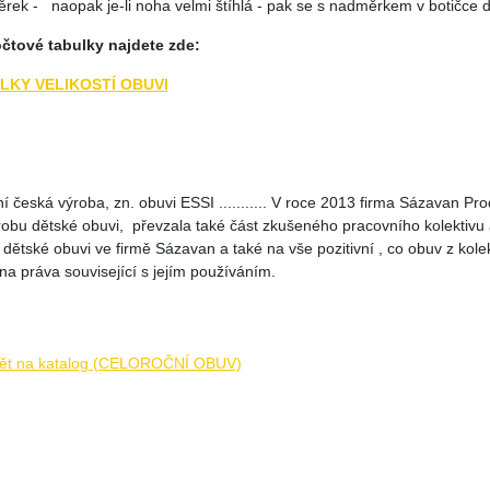
rek - naopak je-li noha velmi štíhlá - pak se s nadměrkem v botičce d
čtové tabulky najdete zde:
LKY VELIKOSTÍ OBUVI
ní česká výroba, zn. obuvi ESSI ........... V roce 2013 firma Sázavan Pro
robu dětské obuvi, převzala také část zkušeného pracovního kolektivu a
dětské obuvi ve firmě Sázavan a také na vše pozitivní , co obuv z kole
na práva související s jejím používáním.
ět na katalog (CELOROČNÍ OBUV)