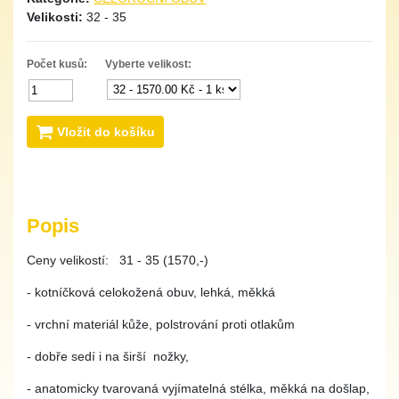
Velikosti:
32 - 35
Počet kusů:
Vyberte velikost:
Vložit do košíku
Popis
Ceny velikostí: 31 - 35 (1570,-)
- kotníčková celokožená obuv, lehká, měkká
- vrchní materiál kůže, polstrování proti otlakům
- dobře sedí i na širší nožky,
- anatomicky tvarovaná vyjímatelná stélka, měkká na došlap,