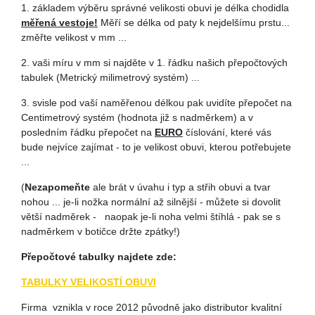
1. základem výběru správné velikosti obuvi je délka chodidla
měřená vestoje!
Měří se délka od paty k nejdelšímu prstu...
změřte velikost v mm ...
2. vaši míru v mm si najděte v 1. řádku našich přepočtových
tabulek (Metrický milimetrový systém) ...
3. svisle pod vaší naměřenou délkou pak uvidíte přepočet na
Centimetrový systém (hodnota již s nadměrkem) a v
posledním řádku přepočet na
EURO
číslování, které vás
bude nejvíce zajímat - to je velikost obuvi, kterou potřebujete
...
(
Nezapomeňte
ale brát v úvahu i typ a střih obuvi a tvar
nohou ... je-li nožka normální až silnější - můžete si dovolit
větší nadměrek - naopak je-li noha velmi štíhlá - pak se s
nadměrkem v botičce držte zpátky!)
Přepočtové tabulky najdete zde:
TABULKY VELIKOSTÍ OBUVI
Firma vznikla v roce 2012 původně jako distributor kvalitní