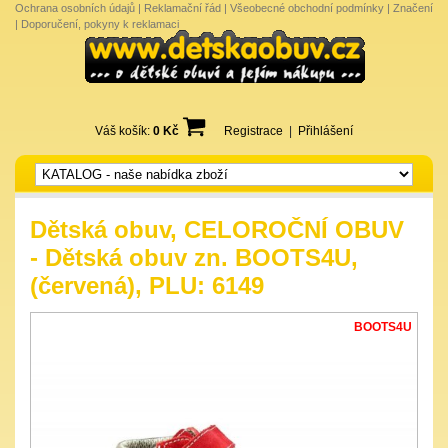
Ochrana osobních údajů
|
Reklamační řád
|
Všeobecné obchodní podmínky
|
Značení
|
Doporučení, pokyny k reklamaci
Váš košík:
0 Kč
Registrace
|
Přihlášení
Dětská obuv, CELOROČNÍ OBUV
- Dětská obuv zn. BOOTS4U,
(červená), PLU: 6149
BOOTS4U