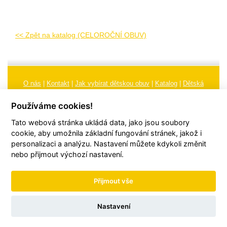
<< Zpět na katalog (CELOROČNÍ OBUV)
O nás
|
Kontakt
|
Jak vybírat dětskou obuv
|
Katalog
|
Dětská
obuv
|
Ochrana osobních údajů
|
Reklamační řád
Používáme cookies!
Všeobecné obchodní podmínky
|
Značení
|
Doporučení, údržba
Tato webová stránka ukládá data, jako jsou soubory
obuvi, pokyny a informace k reklamaci
Nastavení cookies
cookie, aby umožnila základní fungování stránek, jakož i
personalizaci a analýzu. Nastavení můžete kdykoli změnit
© 2026
TORI, s.r.o.
| Všechna práva vyhrazena | Web vytvořil
hudym.com
nebo přijmout výchozí nastavení.
Přijmout vše
Nastavení