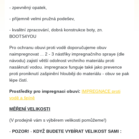
- zpevněný opatek,
- příjemně velmi pružná podešev,
- kvalitní zpracování, dobrá konstrukce boty, zn.
BOOTS4YOU
Pro ochranu obuvi proti vodě doporučujeme obuv
naimpregnovat ... 2 - 3 nástřiky impregnačního spraye (dle
návodu) zajistí větší odolnost vrchního materiálu proti
nasáknutí vodou. impregnace funguje také jako prevence
proti proniknutí zašpinění hlouběji do materiálu - obuv se pak
lépe čistí.
Prostředky pro impregnaci obuvi:
IMPREGNACE proti
vodě a špíně
MĚŘENÍ VELIKOSTI
(V prodejně vám s výběrem velikosti pomůžeme!)
-
POZOR!
-
KDYŽ BUDETE VYBÍRAT VELIKOST SAMI :