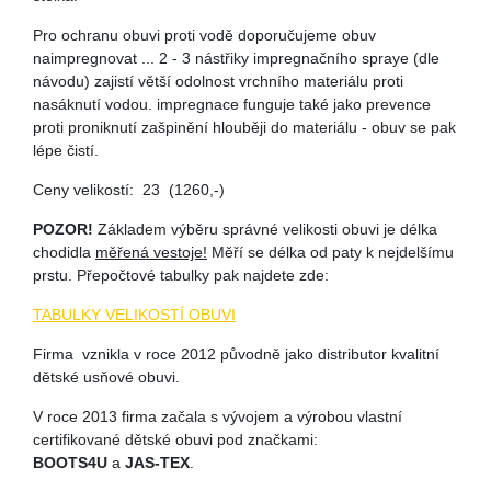
Pro ochranu obuvi proti vodě doporučujeme obuv
naimpregnovat ... 2 - 3 nástřiky impregnačního spraye (dle
návodu) zajistí větší odolnost vrchního materiálu proti
nasáknutí vodou. impregnace funguje také jako prevence
proti proniknutí zašpinění hlouběji do materiálu - obuv se pak
lépe čistí.
Ceny velikostí: 23 (1260,-)
POZOR!
Základem výběru správné velikosti obuvi je délka
chodidla
měřená vestoje!
Měří se délka od paty k nejdelšímu
prstu. Přepočtové tabulky pak najdete zde:
TABULKY VELIKOSTÍ OBUVI
Firma vznikla v roce 2012 původně jako distributor kvalitní
dětské usňové obuvi.
V roce 2013 firma začala s vývojem a výrobou vlastní
certifikované dětské obuvi pod značkami:
BOOTS4U
a
JAS-TEX
.