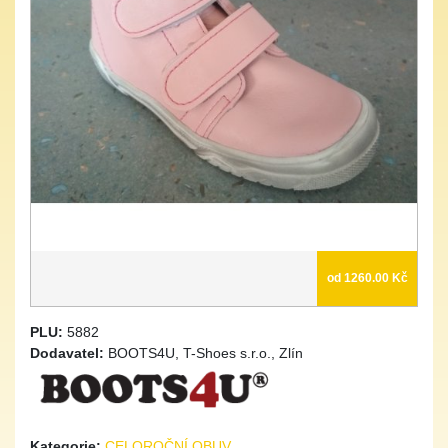
od 1260.00 Kč
PLU:
5882
Dodavatel:
BOOTS4U, T-Shoes s.r.o., Zlín
Kategorie:
CELOROČNÍ OBUV