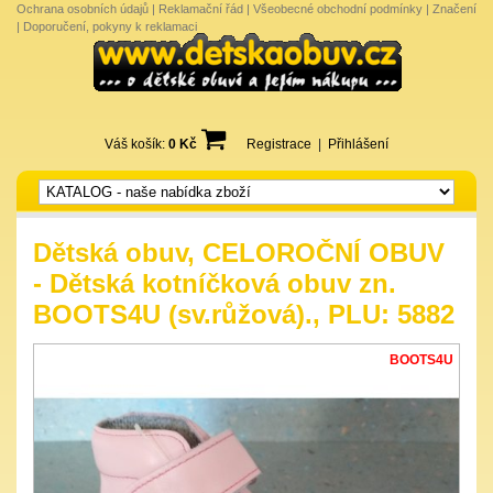
Ochrana osobních údajů
|
Reklamační řád
|
Všeobecné obchodní podmínky
|
Značení
|
Doporučení, pokyny k reklamaci
Váš košík:
0 Kč
Registrace
|
Přihlášení
Dětská obuv, CELOROČNÍ OBUV
- Dětská kotníčková obuv zn.
BOOTS4U (sv.růžová)., PLU: 5882
BOOTS4U