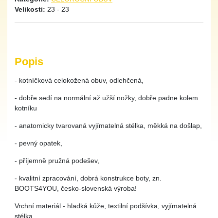
Velikosti:
23 - 23
Popis
- kotníčková celokožená obuv, odlehčená,
- dobře sedí na normální až užší nožky, dobře padne kolem
kotníku
- anatomicky tvarovaná vyjímatelná stélka, měkká na došlap,
- pevný opatek,
- příjemně pružná podešev,
- kvalitní zpracování, dobrá konstrukce boty, zn.
BOOTS4YOU, česko-slovenská výroba!
Vrchní materiál - hladká kůže, textilní podšívka, vyjímatelná
stélka.