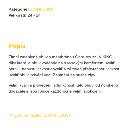
Kategorie:
ZIMNÍ OBUV
Velikosti:
24 - 24
Popis
Zimní zateplená obuv s membránou Gore-tex zn. VIKING,
díky které je obuv voděodolná s vysokým komfortem uvnitř
obuvi - nepustí vlhkost dovnitř a zároveň přebytečnou vlhkost
uvnitř obuvi odvádí ven. Zapínání na suché zipy.
Velmi kvalitní provedení, s funkčností této obuvi od norského
dodavatele jsou rodiče každoročně velmi spokojeni!
<< Zpět na katalog (ZIMNÍ OBUV)