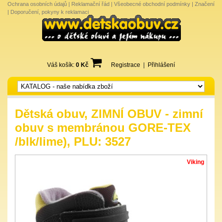
Ochrana osobních údajů
|
Reklamační řád
|
Všeobecné obchodní podmínky
|
Značení
|
Doporučení, pokyny k reklamaci
Váš košík:
0 Kč
Registrace
|
Přihlášení
Dětská obuv, ZIMNÍ OBUV - zimní
obuv s membránou GORE-TEX
/blk/lime), PLU: 3527
Viking