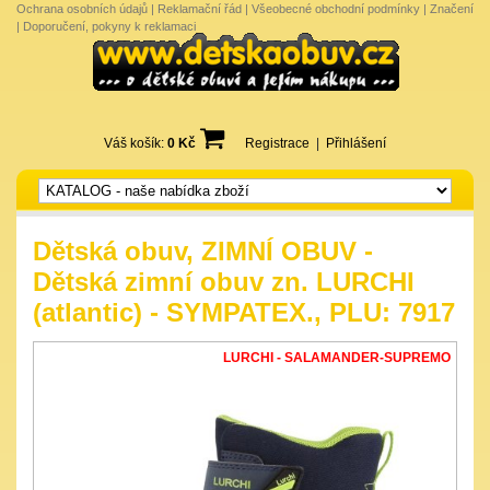
Ochrana osobních údajů
|
Reklamační řád
|
Všeobecné obchodní podmínky
|
Značení
|
Doporučení, pokyny k reklamaci
Váš košík:
0 Kč
Registrace
|
Přihlášení
Dětská obuv, ZIMNÍ OBUV -
Dětská zimní obuv zn. LURCHI
(atlantic) - SYMPATEX., PLU: 7917
LURCHI - SALAMANDER-SUPREMO