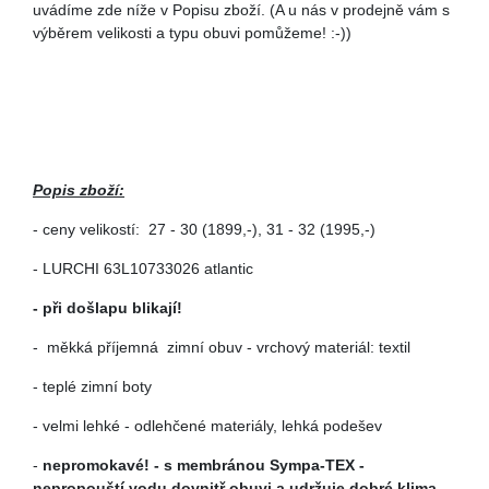
uvádíme zde níže v Popisu zboží. (A u nás v prodejně vám s
výběrem velikosti a typu obuvi pomůžeme! :-))
Popis zboží:
- ceny velikostí: 27 - 30 (1899,-), 31 - 32 (1995,-)
- LURCHI
63L10733026 atlantic
- při došlapu blikají!
-
měkká příjemná zimní obuv - vrchový materiál: textil
- teplé zimní boty
- velmi lehké - odlehčené materiály, lehká podešev
-
nepromokavé! - s membránou Sympa-TEX -
nepropouští vodu dovnitř obuvi a udržuje dobré klima