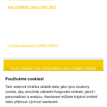
JAK VYBÍRAT OBUV PRO DĚTI
<< Zpět na katalog (ZIMNÍ OBUV)
O nás
|
Kontakt
|
Jak vybírat dětskou obuv
|
Katalog
|
Dětská
obuv
|
Ochrana osobních údajů
|
Reklamační řád
Používáme cookies!
Všeobecné obchodní podmínky
|
Značení
|
Doporučení, údržba
Tato webová stránka ukládá data, jako jsou soubory
obuvi, pokyny a informace k reklamaci
Nastavení cookies
cookie, aby umožnila základní fungování stránek, jakož i
personalizaci a analýzu. Nastavení můžete kdykoli změnit
© 2026
TORI, s.r.o.
| Všechna práva vyhrazena | Web vytvořil
hudym.com
nebo přijmout výchozí nastavení.