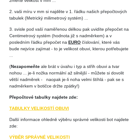
změřte velikost v mm ...
2. vaši míru v mm si najděte v 1. řádku našich přepočtových
tabulek (Metrický milimetrový systém) ...
3. svisle pod vaší naměřenou délkou pak uvidíte přepočet na
Centimetrový systém (hodnota již s nadměrkem) a v
posledním řádku přepočet na
EURO
číslování, které vás
bude nejvíce zajímat - to je velikost obuvi, kterou potřebujete
...
(
Nezapomeňte
ale brát v úvahu i typ a střih obuvi a tvar
nohou ... je-li nožka normální až silnější - můžete si dovolit
větší nadměrek - naopak je-li noha velmi štíhlá - pak se s
nadměrkem v botičce držte zpátky!)
Přepočtové tabulky najdete zde:
TABULKY VELIKOSTÍ OBUVI
Další informace ohledně výběru správné velikosti bot najdete
zde:
VÝBĚR SPRÁVNÉ VELIKOSTI