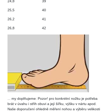
24,8
39
25,5
40
26,2
41
26,8
42
... my doplňujeme: Pozor! pro konkrétní nožku je potřeba
brát v úvahu i střih obuvi a její šířku, výšku v nártu apod.
Naše doporučení ohledně měření nohou a výběru velikosti