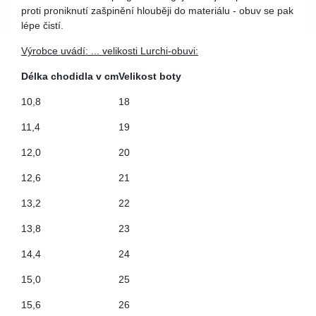
proti proniknutí zašpinění hlouběji do materiálu - obuv se pak
lépe čistí.
Výrobce uvádí: ... velikosti Lurchi-obuvi:
Délka chodidla v cm
Velikost boty
10,8
18
11,4
19
12,0
20
12,6
21
13,2
22
13,8
23
14,4
24
15,0
25
15,6
26