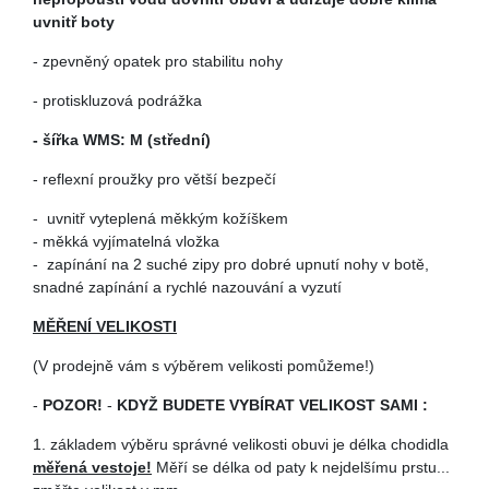
uvnitř boty
- zpevněný opatek pro stabilitu nohy
- protiskluzová podrážka
- šířka WMS: M (střední)
- reflexní proužky pro větší bezpečí
- uvnitř vyteplená měkkým kožíškem
-
měkká vyjímatelná vložka
-
zapínání na 2 suché zipy pro dobré upnutí nohy v botě,
snadné zapínání a rychlé nazouvání a vyzutí
MĚŘENÍ VELIKOSTI
(V prodejně vám s výběrem velikosti pomůžeme!)
-
POZOR!
-
KDYŽ BUDETE VYBÍRAT VELIKOST SAMI :
1. základem výběru správné velikosti obuvi je délka chodidla
měřená vestoje!
Měří se délka od paty k nejdelšímu prstu...