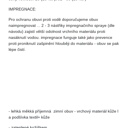
IMPREGNACE:
Pro ochranu obuvi proti vodě doporučujeme obuv
naimpregnovat ... 2 - 3 nástřiky impregnačního spraye (dle
návodu) zajistí větší odolnost vrchního materiálu proti
nasáknutí vodou. impregnace funguje také jako prevence
proti proniknutí zašpinění hlouběji do materiálu - obuv se pak
lépe čistí.
-
lehká měkká příjemná zimní obuv - vrchový materiál kůže l
a podšívka textil+ kůže
- zateplené kožíškem