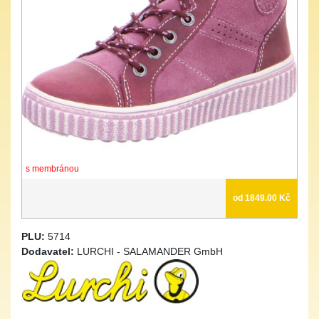
s membránou
od 1849.00 Kč
PLU:
5714
Dodavatel:
LURCHI - SALAMANDER GmbH