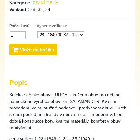
Kategorie:
ZIMNÍ OBUV
Velikosti:
28, 33, 34
Počet kusů:
Vyberte velikost:
Vložit do košíku
Popis
Kolekce dětské obuvi LURCHI - kožená obuv pro děti od
německého výrobce obuvi zn. SALAMANDER. Kvalitní
provedení, velmi pružné podešve, prodyšnost obuvi. Lurchi
se řídí posledními trendy v obuvání dětí - moderní vzhled,
dobrá konstrukce boty, kvalitní materiály, komfort v obuvi,
prodyšnost .....
ceny velikostí: 28 (1849,-), 31 - 35 (1949,-)