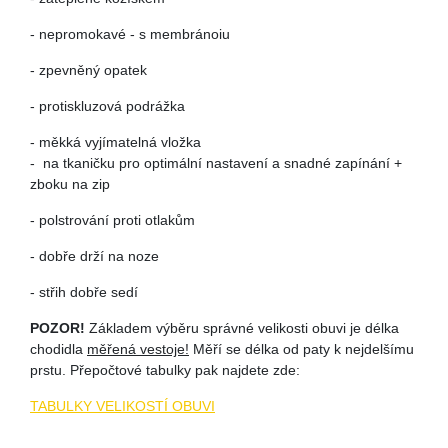
- nepromokavé - s membránoiu
- zpevněný opatek
- protiskluzová podrážka
-
měkká vyjímatelná vložka
-
na tkaničku pro optimální nastavení a snadné zapínání +
zboku na zip
- polstrování proti otlakům
- dobře drží na noze
- střih dobře sedí
POZOR!
Základem výběru správné velikosti obuvi je délka
chodidla
měřená vestoje!
Měří se délka od paty k nejdelšímu
prstu. Přepočtové tabulky pak najdete zde:
TABULKY VELIKOSTÍ OBUVI