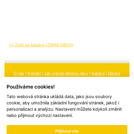
<< Zpět na katalog (ZIMNÍ OBUV)
O nás
|
Kontakt
|
Jak vybírat dětskou obuv
|
Katalog
|
Dětská
obuv
|
Ochrana osobních údajů
|
Reklamační řád
Používáme cookies!
Všeobecné obchodní podmínky
|
Značení
|
Doporučení, údržba
Tato webová stránka ukládá data, jako jsou soubory
obuvi, pokyny a informace k reklamaci
Nastavení cookies
cookie, aby umožnila základní fungování stránek, jakož i
personalizaci a analýzu. Nastavení můžete kdykoli změnit
© 2026
TORI, s.r.o.
| Všechna práva vyhrazena | Web vytvořil
hudym.com
nebo přijmout výchozí nastavení.
Přijmout vše