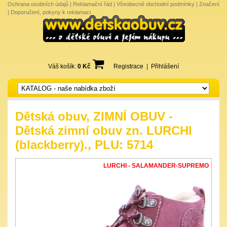
Ochrana osobních údajů
|
Reklamační řád
|
Všeobecné obchodní podmínky
|
Značení
|
Doporučení, pokyny k reklamaci
Váš košík:
0 Kč
Registrace
|
Přihlášení
Dětská obuv, ZIMNÍ OBUV -
Dětská zimní obuv zn. LURCHI
(blackberry)., PLU: 5714
LURCHI - SALAMANDER-SUPREMO