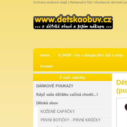
Ochrana osobních údajů
|
Reklamační řád
|
Všeobecné obchodní p
Home
E-SHOP - vše o nákupu přes náš e-shop
Kontakt
Z naší nabídky
Dě
DÁRKOVÉ POUKAZY
(pu
Když vaše děťátko začíná chodit...!
Dětská obuv
KOŽENÉ CAPÁČKY.
PRVNÍ BOTIČKY - PRVNÍ KRŮČKY