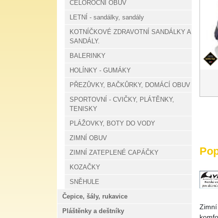
CELOROČNÍ OBUV
LETNÍ - sandálky, sandály
KOTNÍČKOVÉ ZDRAVOTNÍ SANDÁLKY A
SANDÁLY.
BALERINKY
HOLÍNKY - GUMÁKY
PŘEZŮVKY, BAČKŮRKY, DOMÁCÍ OBUV
SPORTOVNÍ - CVIČKY, PLÁTĚNKY,
TENISKY
PLÁŽOVKY, BOTY DO VODY
ZIMNÍ OBUV
Pop
ZIMNÍ ZATEPLENÉ CAPÁČKY
KOZAČKY
SNĚHULE
Čepice, šály, rukavice
Zimní
Pláštěnky a deštníky
komfor