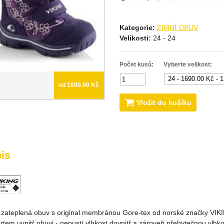
Kategorie:
ZIMNÍ OBUV
Velikosti:
24 - 24
Počet kusů:
Vyberte velikost:
od 1690.00 Kč
Vložit do košíku
is
 zateplená obuv s original membránou Gore-tex od norské značky VIKI
tem uvnitř obuvi - nepustí vlhkost dovnitř a zároveň přebytečnou vlhk