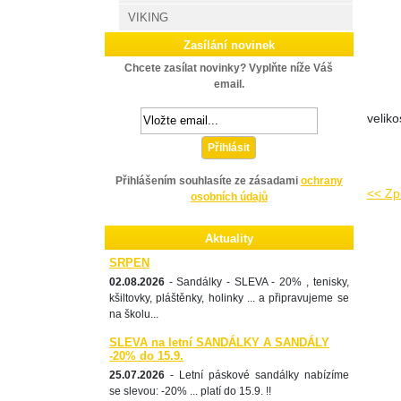
VIKING
Zasílání novinek
Chcete zasílat novinky? Vyplňte níže Váš
email.
veliko
Přihlásit
Přihlášením souhlasíte ze zásadami
ochrany
<< Zp
osobních údajů
Aktuality
SRPEN
02.08.2026
- Sandálky - SLEVA - 20% , tenisky,
kšiltovky, pláštěnky, holinky ... a připravujeme se
na školu...
SLEVA na letní SANDÁLKY A SANDÁLY
-20% do 15.9.
25.07.2026
- Letní páskové sandálky nabízíme
se slevou: -20% ... platí do 15.9. !!