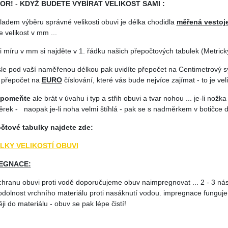
OR!
-
KDYŽ BUDETE VYBÍRAT VELIKOST SAMI :
ladem výběru správné velikosti obuvi je délka chodidla
měřená vestoj
 velikost v mm ...
i míru v mm si najděte v 1. řádku našich přepočtových tabulek (Metrický
isle pod vaší naměřenou délkou pak uvidíte přepočet na Centimetrový 
 přepočet na
EURO
číslování, které vás bude nejvíce zajímat - to je veli
apomeňte
ale brát v úvahu i typ a střih obuvi a tvar nohou ... je-li nožka
rek - naopak je-li noha velmi štíhlá - pak se s nadměrkem v botičce d
čtové tabulky najdete zde:
LKY VELIKOSTÍ OBUVI
EGNACE:
chranu obuvi proti vodě doporučujeme obuv naimpregnovat ... 2 - 3 nást
odolnost vrchního materiálu proti nasáknutí vodou. impregnace funguje 
ji do materiálu - obuv se pak lépe čistí!