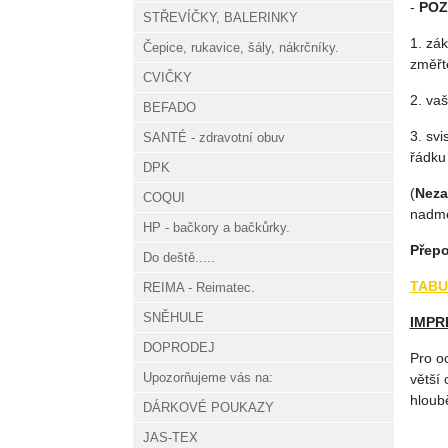
-
POZ
STŘEVÍČKY, BALERINKY
1. zák
Čepice, rukavice, šály, nákrčníky.
změřte
CVIČKY
2. vaš
BEFADO
3. sv
SANTÉ - zdravotní obuv
řádku
DPK
(
Nez
COQUI
nadmě
HP - bačkory a bačkůrky.
Přepo
Do deště.....
TABU
REIMA - Reimatec.
SNĚHULE
IMPR
DOPRODEJ
Pro o
Upozorňujeme vás na:
větší 
hloubě
DÁRKOVÉ POUKAZY
JAS-TEX