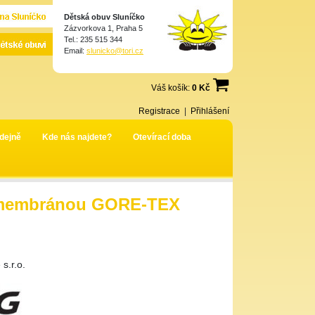
Dětská obuv Sluníčko
Zázvorkova 1, Praha 5
Tel.: 235 515 344
Email:
slunicko@tori.cz
Váš košík:
0 Kč
Registrace
|
Přihlášení
dejně
Kde nás najdete?
Otevírací doba
s membránou GORE-TEX
s.r.o.