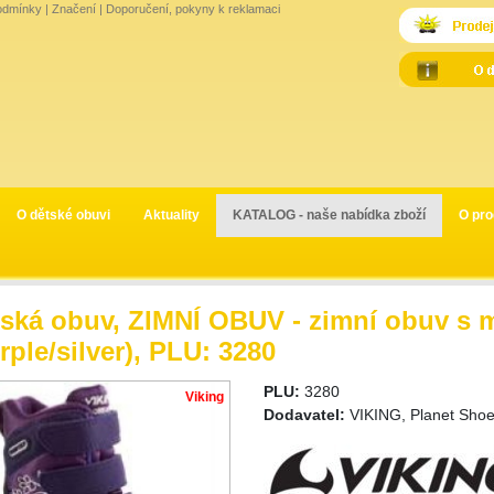
odmínky
|
Značení
|
Doporučení, pokyny k reklamaci
O dětské obuvi
Aktuality
KATALOG - naše nabídka zboží
O pro
tská obuv, ZIMNÍ OBUV - zimní obuv 
rple/silver), PLU: 3280
PLU:
3280
Viking
Dodavatel:
VIKING, Planet Shoe 