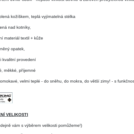
plená kožíškem, teplá vyjímatelná stélka
ená nad kotníky,
ní materiál textil + kůže
vněný opatek,
i kvalitní provedení
ké, měkké, příjemné
omokavé, velmi teplé - do sněhu, do mokra, do větší zimy! - s funkčnost
NÍ VELIKOSTI
odejně vám s výběrem velikosti pomůžeme!)