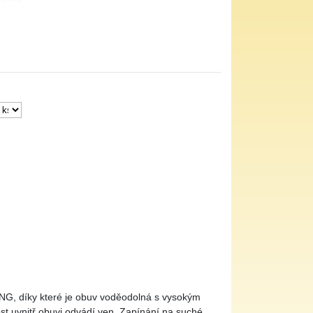
NG, díky které je obuv voděodolná s vysokým
ost uvnitř obuvi odvádí ven. Zapínání na suché