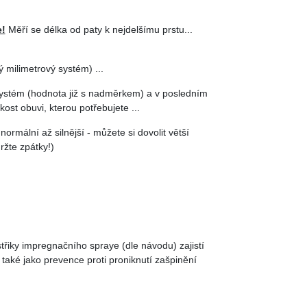
e!
Měří se délka od paty k nejdelšímu prstu...
 milimetrový systém) ...
systém (hodnota již s nadměrkem) a v posledním
kost obuvi, kterou potřebujete ...
 normální až silnější - můžete si dovolit větší
ržte zpátky!)
řiky impregnačního spraye (dle návodu) zajistí
také jako prevence proti proniknutí zašpinění