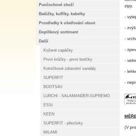
Punčochové zboží
zipy.
Batůžky, kufříky, kabelky
- vyte
Prostředky k ošetřování obuvi
- zvýš
Doplňkový sortiment
- vrch
Další
- zpe
Kožené capáčky
První krůčky - první botičky
- velm
Kotníčkové zdravotní sandály
- leh
SUPERFIT
- nepr
BOOTS4U
LURCHI - SALAMANDER-SUPREMO
ESSI
KEEN
MĚŘE
SUPERFIT - přezůvky
(V pr
MILAMI