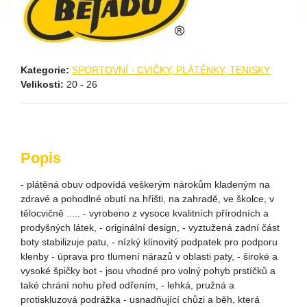
Kategorie:
SPORTOVNÍ - CVIČKY, PLÁTĚNKY, TENISKY
Velikosti:
20 - 26
Popis
- plátěná obuv odpovídá veškerým nárokům kladeným na
zdravé a pohodlné obutí na hřišti, na zahradě, ve školce, v
tělocvičně ..... - vyrobeno z vysoce kvalitních přírodních a
prodyšných látek, - originální design, - vyztužená zadní část
boty stabilizuje patu, - nízký klínovitý podpatek pro podporu
klenby - úprava pro tlumení nárazů v oblasti paty, - široké a
vysoké špičky bot - jsou vhodné pro volný pohyb prstíčků a
také chrání nohu před odřením, - lehká, pružná a
protiskluzová podrážka - usnadňující chůzi a běh, která