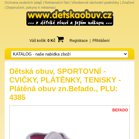
Ochrana osobních údajů
|
Reklamační řád
|
Všeobecné obchodní podmínky
|
Značení
|
Doporučení, pokyny k reklamaci
Váš košík:
0 Kč
Registrace
|
Přihlášení
Dětská obuv, SPORTOVNÍ -
CVIČKY, PLÁTĚNKY, TENISKY -
Plátěná obuv zn.Befado., PLU:
4385
BEFADO