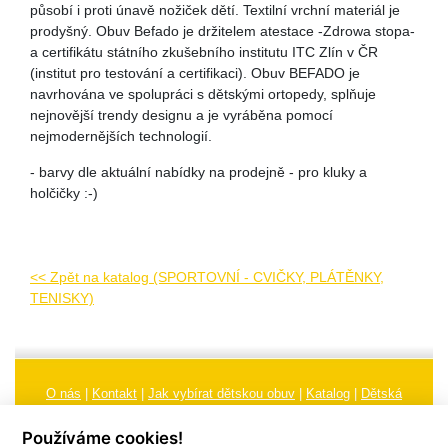
působí i proti únavě nožiček dětí. Textilní vrchní materiál je
prodyšný. Obuv Befado je držitelem atestace -Zdrowa stopa-
a certifikátu státního zkušebního institutu ITC Zlín v ČR
(institut pro testování a certifikaci). Obuv BEFADO je
navrhována ve spolupráci s dětskými ortopedy, splňuje
nejnovější trendy designu a je vyráběna pomocí
nejmodernějších technologií.
- barvy dle aktuální nabídky na prodejně - pro kluky a
holčičky :-)
<< Zpět na katalog (SPORTOVNÍ - CVIČKY, PLÁTĚNKY,
TENISKY)
O nás
|
Kontakt
|
Jak vybírat dětskou obuv
|
Katalog
|
Dětská
obuv
|
Ochrana osobních údajů
|
Reklamační řád
Používáme cookies!