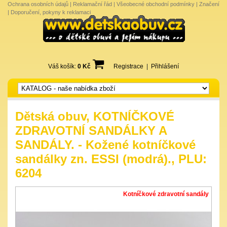
Ochrana osobních údajů
|
Reklamační řád
|
Všeobecné obchodní podmínky
|
Značení
|
Doporučení, pokyny k reklamaci
Váš košík:
0 Kč
Registrace
|
Přihlášení
Dětská obuv, KOTNÍČKOVÉ
ZDRAVOTNÍ SANDÁLKY A
SANDÁLY. - Kožené kotníčkové
sandálky zn. ESSI (modrá)., PLU:
6204
Kotníčkové zdravotní sandály