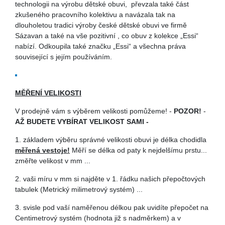
technologii na výrobu dětské obuvi, převzala také část
zkušeného pracovního kolektivu a navázala tak na
dlouholetou tradici výroby české dětské obuvi ve firmě
Sázavan a také na vše pozitivní , co obuv z kolekce „Essi“
nabízí. Odkoupila také značku „Essi“ a všechna práva
související s jejím používáním.
MĚŘENÍ VELIKOSTI
V prodejně vám s výběrem velikosti pomůžeme! -
POZOR!
-
AŽ BUDETE VYBÍRAT VELIKOST SAMI -
1. základem výběru správné velikosti obuvi je délka chodidla
měřená vestoje!
Měří se délka od paty k nejdelšímu prstu...
změřte velikost v mm ...
2. vaši míru v mm si najděte v 1. řádku našich přepočtových
tabulek (Metrický milimetrový systém) ...
3. svisle pod vaší naměřenou délkou pak uvidíte přepočet na
Centimetrový systém (hodnota již s nadměrkem) a v