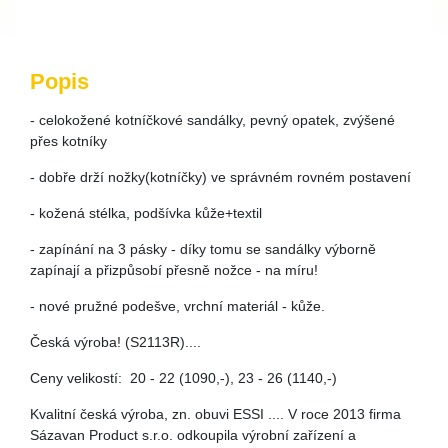
Popis
- celokožené kotníčkové sandálky, pevný opatek, zvýšené
přes kotníky
- dobře drží nožky(kotníčky) ve správném rovném postavení
- kožená stélka, podšívka kůže+textil
- zapínání na 3 pásky - díky tomu se sandálky výborně
zapínají a přizpůsobí přesně nožce - na míru!
- nové pružné podešve, vrchní materiál - kůže.
Česká výroba! (S2113R)....
Ceny velikostí: 20 - 22 (1090,-), 23 - 26 (1140,-)
Kvalitní česká výroba, zn. obuvi ESSI .... V roce 2013 firma
Sázavan Product s.r.o. odkoupila výrobní zařízení a