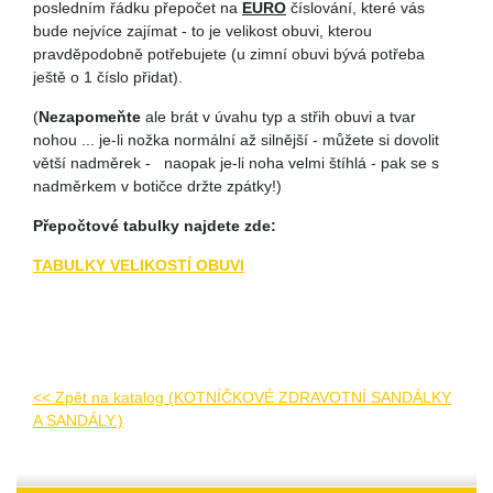
posledním řádku přepočet na
EURO
číslování, které vás
bude nejvíce zajímat - to je velikost obuvi, kterou
pravděpodobně potřebujete (u zimní obuvi bývá potřeba
ještě o 1 číslo přidat).
(
Nezapomeňte
ale brát v úvahu typ a střih obuvi a tvar
nohou ... je-li nožka normální až silnější - můžete si dovolit
větší nadměrek - naopak je-li noha velmi štíhlá - pak se s
nadměrkem v botičce držte zpátky!)
Přepočtové tabulky najdete zde:
TABULKY VELIKOSTÍ OBUVI
<< Zpět na katalog (KOTNÍČKOVÉ ZDRAVOTNÍ SANDÁLKY
A SANDÁLY.)