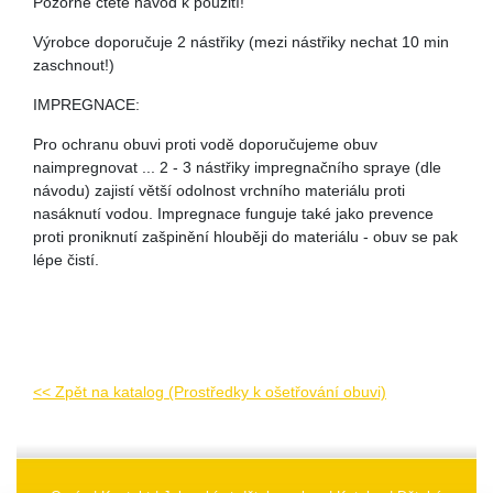
Pozorně čtěte návod k použití!
Výrobce doporučuje 2 nástřiky (mezi nástřiky nechat 10 min
zaschnout!)
IMPREGNACE:
Pro ochranu obuvi proti vodě doporučujeme obuv
naimpregnovat ... 2 - 3 nástřiky impregnačního spraye (dle
návodu) zajistí větší odolnost vrchního materiálu proti
nasáknutí vodou. Impregnace funguje také jako prevence
proti proniknutí zašpinění hlouběji do materiálu - obuv se pak
lépe čistí.
<< Zpět na katalog (Prostředky k ošetřování obuvi)