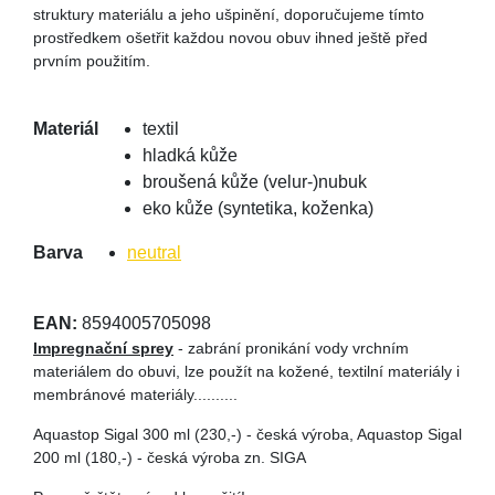
struktury materiálu a jeho ušpinění, doporučujeme tímto
prostředkem ošetřit každou novou obuv ihned ještě před
prvním použitím.
Materiál
textil
hladká kůže
broušená kůže (velur-)nubuk
eko kůže (syntetika, koženka)
Barva
neutral
EAN:
8594005705098
Impregnační sprey
- zabrání pronikání vody vrchním
materiálem do obuvi, lze použít na kožené, textilní materiály i
membránové materiály..........
Aquastop Sigal 300 ml (230,-) - česká výroba, Aquastop Sigal
200 ml (180,-) - česká výroba zn. SIGA