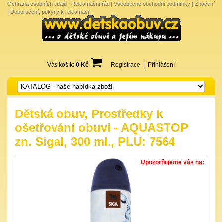
Ochrana osobních údajů
|
Reklamační řád
|
Všeobecné obchodní podmínky
|
Značení
|
Doporučení, pokyny k reklamaci
Váš košík:
0 Kč
Registrace
|
Přihlášení
Dětská obuv, Prostředky k
ošetřování obuvi - AQUASTOP
zn. Sigal, 300 ml., PLU: 7564
Upozorňujeme vás na: