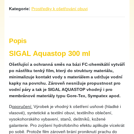
Kategorie:
Prostředky k ošetřování obuvi
Popis
SIGAL Aquastop 300 ml
Ošetřující a ochranná směs na bázi FC-chemikálií vytváří
po nástřiku tenký film, který do struktury materiálu,
minimalizuje kontakt vody s materiálem a udržuje vodní
kapky na povrchu. Zároveň nesnižuje propustnost pro
vodní páry a tak je SIGAL AQUASTOP vhodný i pro
membránové materiály typu Gore-Tex, Sympatex apod.
D
oporučení:
Výrobek je vhodný k ošetření usňové (hladké i
vlasové), syntetické a textilní obuvi, textilního oblečení,
vysokohorského vybavení, stanů, deštníků, kožené
galanterie. Pro zvýšení hydrofobního efektu aplikujte vícekrát
po sobě. Protože film zároveň brání proniknutí prachu do