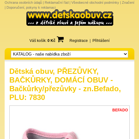
Ochrana osobních údajů
|
Reklamační řád
|
Všeobecné obchodní podmínky
|
Značení
|
Doporučení, pokyny k reklamaci
Váš košík:
0 Kč
Registrace
|
Přihlášení
Dětská obuv, PŘEZŮVKY,
BAČKŮRKY, DOMÁCÍ OBUV -
Bačkůrky/přezůvky - zn.Befado,
PLU: 7830
BEFADO