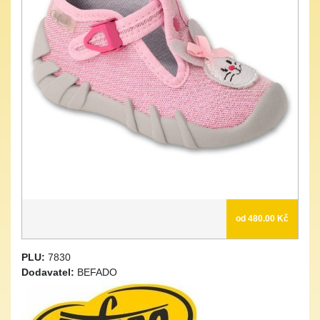
od 480.00 Kč
PLU:
7830
Dodavatel:
BEFADO