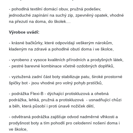
- pohodlná textilní domácí obuv, pružná podešev,
jednoduché zapínání na suchý zip, zpevněný opatek, vhodné
na přezutí na doma, do školek....
Výrobce uvádí:
- krásné bačkůrky, které odpovídají veškerým nárokům,
kladeným na zdravé a pohodlné obutí doma i ve školce,
- vyrobeno z vysoce kvalitních přírodních a prodyšných látek,
- pestré barevné kombinace včetně ozdobných doplňků,
- vyztužená zadní část boty stabilizuje patu, široké prostorné
špičky bot - jsou vhodné pro volný pohyb prstíčků,
- podrážka Flexi-B - dýchající protiskluzová a ohebná
podrážka, lehká, pružná a protiskluzová - usnadňující chůzi
a běh, která působí i proti únavě nožiček dětí,
- odvětraná podrážka zajišťuje odvod nadměrné vlhkosti a
prodyšnost boty a tím pohodlí pro celodenní nošení doma i
ve školce,