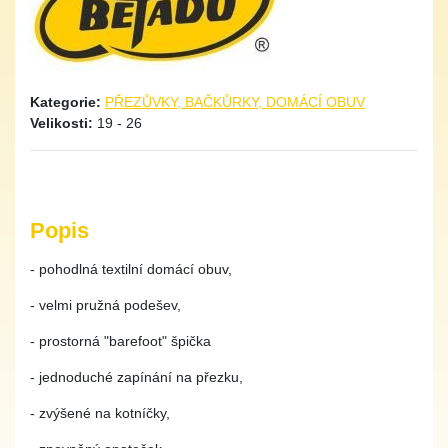
Kategorie:
PŘEZŮVKY, BAČKŮRKY, DOMÁCÍ OBUV
Velikosti:
19 - 26
Popis
- pohodlná textilní domácí obuv,
- velmi pružná podešev,
- prostorná "barefoot" špička
- jednoduché zapínání na přezku,
- zvýšené na kotníčky,