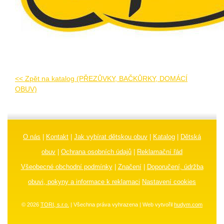
<< Zpět na katalog (PŘEZŮVKY, BAČKŮRKY, DOMÁCÍ
OBUV)
O nás
|
Kontakt
|
Jak vybírat dětskou obuv
|
Katalog
|
Dětská
obuv
|
Ochrana osobních údajů
|
Reklamační řád
Všeobecné obchodní podmínky
|
Značení
|
Doporučení, údržba
obuvi, pokyny a informace k reklamaci
Nastavení cookies
© 2026
TORI, s.r.o.
| Všechna práva vyhrazena | Web vytvořil
hudym.com