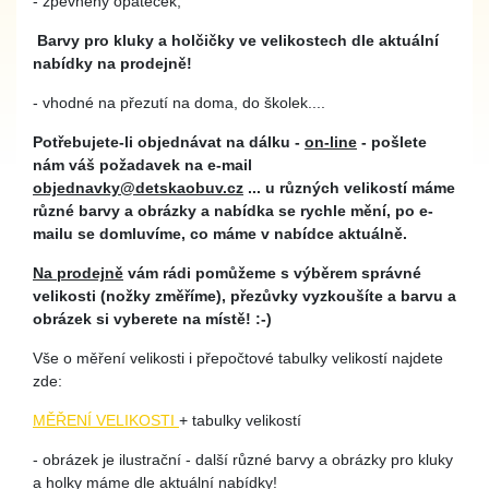
- zpevněný opateček,
Barvy pro kluky a holčičky ve velikostech dle aktuální
nabídky na prodejně!
- vhodné na přezutí na doma, do školek....
Potřebujete-li objednávat na dálku -
on-line
- pošlete
nám váš požadavek na e-mail
objednavky@detskaobuv.cz
... u různých velikostí máme
různé barvy a obrázky a nabídka se rychle mění, po e-
mailu se domluvíme, co máme v nabídce aktuálně.
Na prodejně
vám rádi pomůžeme s výběrem správné
velikosti (nožky změříme), přezůvky vyzkoušíte a barvu a
obrázek si vyberete na místě! :-)
Vše o měření velikosti i přepočtové tabulky velikostí najdete
zde:
MĚŘENÍ VELIKOSTI
+ tabulky velikostí
- obrázek je ilustrační - další různé barvy a obrázky pro kluky
a holky máme dle aktuální nabídky!