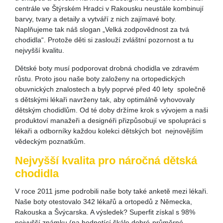
centrále ve Štýrském Hradci v Rakousku neustále kombinují
barvy, tvary a detaily a vytváří z nich zajímavé boty.
Naplňujeme tak náš slogan „Velká zodpovědnost za tvá
chodidla“. Protože děti si zaslouží zvláštní pozornost a tu
nejvyšší kvalitu.
Dětské boty musí podporovat drobná chodidla ve zdravém
růstu. Proto jsou naše boty založeny na ortopedických
obuvnických znalostech a byly poprvé před 40 lety společně
s dětskými lékaři navrženy tak, aby optimálně vyhovovaly
dětským chodidlům. Od té doby držíme krok s vývojem a naši
produktoví manažeři a designéři přizpůsobují ve spolupráci s
lékaři a odborníky každou kolekci dětských bot nejnovějším
vědeckým poznatkům.
Nejvyšší kvalita pro náročná dětská
chodidla
V roce 2011 jsme podrobili naše boty také anketě mezi lékaři.
Naše boty otestovalo 342 lékařů a ortopedů z Německa,
Rakouska a Švýcarska. A výsledek? Superfit získal s 98%
nejvyšší známku (na hodnotící škále dobré-průměrné-