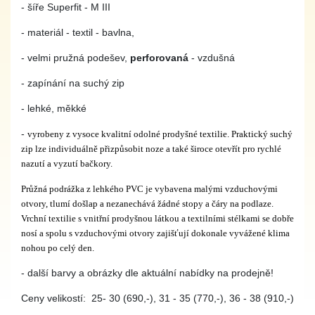
- šíře Superfit - M III
- materiál - textil - bavlna,
- velmi pružná podešev,
perforovaná
- vzdušná
- zapínání na suchý zip
- lehké, měkké
-
vyrobeny z vysoce kvalitní odolné prodyšné textilie. Praktický suchý
zip lze individuálně přizpůsobit noze a také široce otevřít pro rychlé
nazutí a vyzutí bačkory.
Průžná podrážka z lehkého PVC je vybavena malými vzduchovými
otvory, tlumí došlap a nezanechává žádné stopy a čáry na podlaze.
Vrchní textilie s vnitřní prodyšnou látkou a textilními stélkami se dobře
nosí a spolu s vzduchovými otvory zajišťují dokonale vyvážené klima
nohou po celý den.
- další barvy a obrázky dle aktuální nabídky na prodejně!
Ceny velikostí: 25- 30 (690,-), 31 - 35 (770,-), 36 - 38 (910,-)