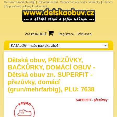
Ochrana osobních údajů
|
Reklamační řád
|
Všeobecné obchodní podmínky
|
Značení
|
Doporučení, pokyny k reklamaci
Váš košík:
0 Kč
Registrace
|
Přihlášení
Dětská obuv, PŘEZŮVKY,
BAČKŮRKY, DOMÁCÍ OBUV -
Dětská obuv zn. SUPERFIT -
přezůvky, domácí
(grun/mehrfarbig), PLU: 7638
SUPERFIT - přezůvky