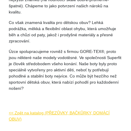
špatné). Chápeme to jako potvrzení našich nároků na
kvalitu.
Co však znamená kvalita pro dětskou obuv? Lehká
podrážka, měkká a flexibilní oblast ohybu, která umožňuje
běh a chůzi od paty, jakož i prodyšné materiály a přesné
zpracování.
Úzce spolupracujeme rovněž s firmou GORE-TEX®, proto
jsou některé naše modely vodotěsné. Ve společnosti Superfit
je člověk středobodem všeho konání. Naše boty byly proto
speciálně vytvořeny pro aktivní děti, neboť ty potřebují
pohodlné a stabilní boty nejvíce. Co může být hezčího než
sportovní dětská obuv, která nabízí pohodlí pro každodenní
nošení?
<< Zpět na katalog (PŘEZŮVKY, BAČKŮRKY, DOMÁCÍ
OBUV)