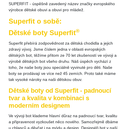
SUPERFIT - úspěšně zavedený název značky evropského
výrobce dětské obuvi a obuvi pro mládež.
Superfit o sobě:
®
Dětské boty Superfit
Superfit přebírá zodpovědnost za dětská chodidla a jejich
zdravý vývoj. Jsme číslem jedna v oblasti evropských
dětských bot, těžíme přitom ze 70 let zkušeností ve vývoji a
výrobě dětských bot všeho druhu. Náš úspěch vychází z
toho, že naše boty jsou speciálně vyvinuté pro děti. Naše
boty se prodávají ve více než 45 zemích. Proto také máme
tak vysoké nároky na naši dětskou obuv.
Dětské boty od Superfit - padnoucí
tvar a kvalita v kombinaci s
moderním designem
Ve vývoji bot klademe hlavní důraz na padnoucí tvar, kvalitu
a připravenost vyzkoušet něco nového. Samozřejmě dbáme
u chlapců a děvčat i na módu a design. Designéři bot v naší