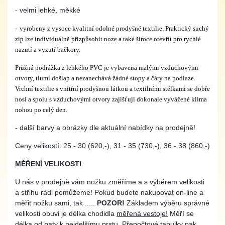
- velmi lehké, měkké
-
vyrobeny z vysoce kvalitní odolné prodyšné textilie. Praktický suchý
zip lze individuálně přizpůsobit noze a také široce otevřít pro rychlé
nazutí a vyzutí bačkory.
Průžná podrážka z lehkého PVC je vybavena malými vzduchovými
otvory, tlumí došlap a nezanechává žádné stopy a čáry na podlaze.
Vrchní textilie s vnitřní prodyšnou látkou a textilními stélkami se dobře
nosí a spolu s vzduchovými otvory zajišťují dokonale vyvážené klima
nohou po celý den.
- další barvy a obrázky dle aktuální nabídky na prodejně!
Ceny velikostí: 25 - 30 (620,-), 31 - 35 (730,-), 36 - 38 (860,-)
MĚŘENÍ VELIKOSTI
U nás v prodejně vám nožku změříme a s výběrem velikosti
a střihu rádi pomůžeme! Pokud budete nakupovat on-line a
měřit nožku sami, tak .....
POZOR!
Základem výběru správné
velikosti obuvi je délka chodidla
měřená vestoje!
Měří se
délka od paty k nejdelšímu prstu. Přepočtové tabulky pak