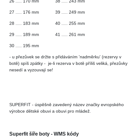
26 ..... 170 mm 38 ..... 243 mm
27 ..... 176 mm 39 ..... 249 mm
28 ..... 183 mm 40 ..... 255 mm
29 ..... 189 mm 41 ..... 261 mm
30 ..... 195 mm
- u přezůvek se držte s přidáváním 'nadměrku' (rezervy v
botě) spíš zpátky - je-li rezerva v botě příliš veliká, přezůvky
nesedí a vyzouvají se!
SUPERFIT - úspěšně zavedený název značky evropského
výrobce dětské obuvi a obuvi pro mládež.
Superfit šíře boty - WMS kódy