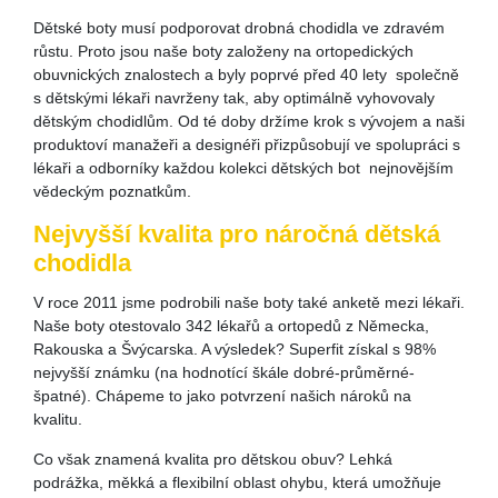
Dětské boty musí podporovat drobná chodidla ve zdravém
růstu. Proto jsou naše boty založeny na ortopedických
obuvnických znalostech a byly poprvé před 40 lety společně
s dětskými lékaři navrženy tak, aby optimálně vyhovovaly
dětským chodidlům. Od té doby držíme krok s vývojem a naši
produktoví manažeři a designéři přizpůsobují ve spolupráci s
lékaři a odborníky každou kolekci dětských bot nejnovějším
vědeckým poznatkům.
Nejvyšší kvalita pro náročná dětská
chodidla
V roce 2011 jsme podrobili naše boty také anketě mezi lékaři.
Naše boty otestovalo 342 lékařů a ortopedů z Německa,
Rakouska a Švýcarska. A výsledek? Superfit získal s 98%
nejvyšší známku (na hodnotící škále dobré-průměrné-
špatné). Chápeme to jako potvrzení našich nároků na
kvalitu.
Co však znamená kvalita pro dětskou obuv? Lehká
podrážka, měkká a flexibilní oblast ohybu, která umožňuje