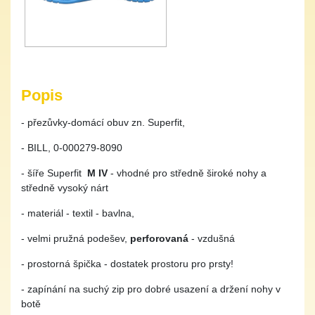
Popis
- přezůvky-domácí obuv zn. Superfit,
- BILL, 0-000279-8090
- šíře Superfit
M IV
- vhodné pro středně široké nohy a
středně vysoký nárt
- materiál - textil - bavlna,
- velmi pružná podešev,
perforovaná
- vzdušná
- prostorná špička - dostatek prostoru pro prsty!
- zapínání na suchý zip pro dobré usazení a držení nohy v
botě