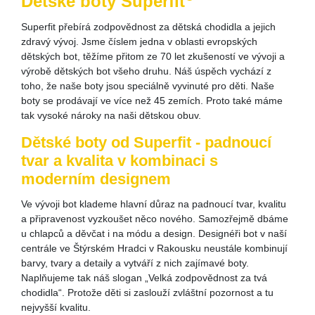
Dětské boty Superfit
Superfit přebírá zodpovědnost za dětská chodidla a jejich
zdravý vývoj. Jsme číslem jedna v oblasti evropských
dětských bot, těžíme přitom ze 70 let zkušeností ve vývoji a
výrobě dětských bot všeho druhu. Náš úspěch vychází z
toho, že naše boty jsou speciálně vyvinuté pro děti. Naše
boty se prodávají ve více než 45 zemích. Proto také máme
tak vysoké nároky na naši dětskou obuv.
Dětské boty od Superfit - padnoucí
tvar a kvalita v kombinaci s
moderním designem
Ve vývoji bot klademe hlavní důraz na padnoucí tvar, kvalitu
a připravenost vyzkoušet něco nového. Samozřejmě dbáme
u chlapců a děvčat i na módu a design. Designéři bot v naší
centrále ve Štýrském Hradci v Rakousku neustále kombinují
barvy, tvary a detaily a vytváří z nich zajímavé boty.
Naplňujeme tak náš slogan „Velká zodpovědnost za tvá
chodidla“. Protože děti si zaslouží zvláštní pozornost a tu
nejvyšší kvalitu.