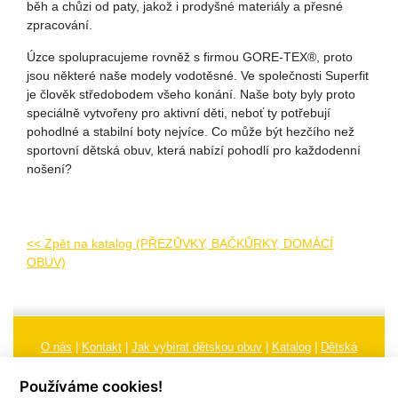
běh a chůzi od paty, jakož i prodyšné materiály a přesné
zpracování.
Úzce spolupracujeme rovněž s firmou GORE-TEX®, proto
jsou některé naše modely vodotěsné. Ve společnosti Superfit
je člověk středobodem všeho konání. Naše boty byly proto
speciálně vytvořeny pro aktivní děti, neboť ty potřebují
pohodlné a stabilní boty nejvíce. Co může být hezčího než
sportovní dětská obuv, která nabízí pohodlí pro každodenní
nošení?
<< Zpět na katalog (PŘEZŮVKY, BAČKŮRKY, DOMÁCÍ
OBUV)
O nás
|
Kontakt
|
Jak vybírat dětskou obuv
|
Katalog
|
Dětská
obuv
|
Ochrana osobních údajů
|
Reklamační řád
Používáme cookies!