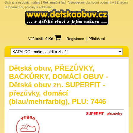
Ochrana osobních údajů
|
Reklamační řád
|
Všeobecné obchodní podmínky
|
Značení
|
Doporučení, pokyny k reklamaci
Váš košík:
0 Kč
Registrace
|
Přihlášení
Dětská obuv, PŘEZŮVKY,
BAČKŮRKY, DOMÁCÍ OBUV -
Dětská obuv zn. SUPERFIT -
přezůvky, domácí
(blau/mehrfarbig), PLU: 7446
SUPERFIT - přezůvky