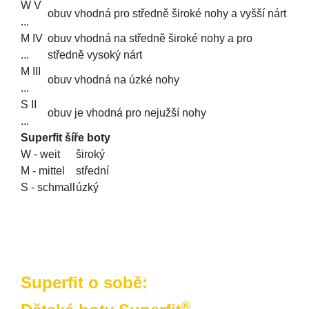
W V
obuv vhodná pro středně široké nohy a vyšší nárt
...
M IV
obuv vhodná na středně široké nohy a pro
...
středně vysoký nárt
M III
obuv vhodná na úzké nohy
...
S II
obuv je vhodná pro nejužší nohy
...
Superfit šíře boty
W - weit
široký
M - mittel
střední
S - schmall
úzký
Superfit o sobě:
®