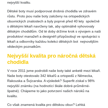
nejvyšší kvalitu.
Dětské boty musí podporovat drobná chodidla ve zdravém
růstu. Proto jsou naše boty založeny na ortopedických
obuvnických znalostech a byly poprvé před 40 lety společně
s dětskými lékaři navrženy tak, aby optimálně vyhovovaly
dětským chodidlům. Od té doby držíme krok s vývojem a naši
produktoví manažeři a designéři přizpůsobují ve spolupráci s
lékaři a odborníky každou kolekci dětských bot nejnovějším
vědeckým poznatkům.
Nejvyšší kvalita pro náročná dětská
chodidla
V roce 2011 jsme podrobili naše boty také anketě mezi lékaři.
Naše boty otestovalo 342 lékařů a ortopedů z Německa,
Rakouska a Švýcarska. A výsledek? Superfit získal s 98%
nejvyšší známku (na hodnotící škále dobré-průměrné-
špatné). Chápeme to jako potvrzení našich nároků na
kvalitu.
Co však znamená kvalita pro dětskou obuv? Lehká