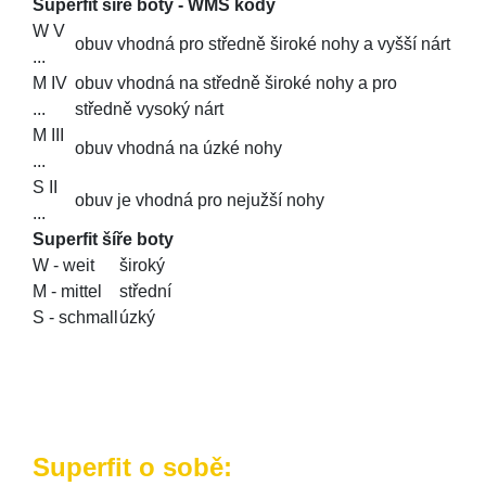
Superfit šíře boty - WMS kódy
W V
obuv vhodná pro středně široké nohy a vyšší nárt
...
M IV
obuv vhodná na středně široké nohy a pro
...
středně vysoký nárt
M III
obuv vhodná na úzké nohy
...
S II
obuv je vhodná pro nejužší nohy
...
Superfit šíře boty
W - weit
široký
M - mittel
střední
S - schmall
úzký
Superfit o sobě: