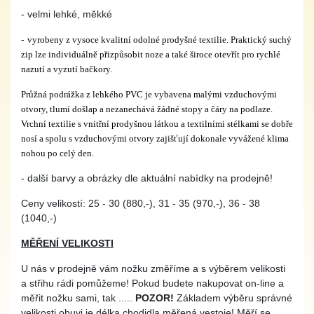
- velmi lehké, měkké
-
vyrobeny z vysoce kvalitní odolné prodyšné textilie. Praktický suchý
zip lze individuálně přizpůsobit noze a také široce otevřít pro rychlé
nazutí a vyzutí bačkory.
Průžná podrážka z lehkého PVC je vybavena malými vzduchovými
otvory, tlumí došlap a nezanechává žádné stopy a čáry na podlaze.
Vrchní textilie s vnitřní prodyšnou látkou a textilními stélkami se dobře
nosí a spolu s vzduchovými otvory zajišťují dokonale vyvážené klima
nohou po celý den.
- další barvy a obrázky dle aktuální nabídky na prodejně!
Ceny velikostí: 25 - 30 (880,-), 31 - 35 (970,-), 36 - 38
(1040,-)
MĚŘENÍ VELIKOSTI
U nás v prodejně vám nožku změříme a s výběrem velikosti
a střihu rádi pomůžeme! Pokud budete nakupovat on-line a
měřit nožku sami, tak .....
POZOR!
Základem výběru správné
velikosti obuvi je délka chodidla
měřená vestoje!
Měří se