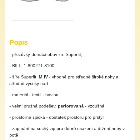
Popis
- přezůvky-domácí obuv zn. Superfit,
- BILL, 1-800271-8100
- šíře Superfit
M IV
- vhodné pro středně široké nohy a
středně vysoký nárt
- materiál - textil - bavlna,
- velmi pružná podešev,
perforovaná
- vzdušná
- prostorná špička - dostatek prostoru pro prsty!
- zapínání na suchý zip pro dobré usazení a držení nohy v
botě