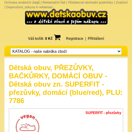
Ochrana osobních údajů
|
Reklamační řád
|
Všeobecné obchodní podmínky
|
Značení
|
Doporučení, pokyny k reklamaci
Váš košík:
0 Kč
Registrace
|
Přihlášení
Dětská obuv, PŘEZŮVKY,
BAČKŮRKY, DOMÁCÍ OBUV -
Dětská obuv zn. SUPERFIT -
přezůvky, domácí (blue/red), PLU:
7786
SUPERFIT - přezůvky