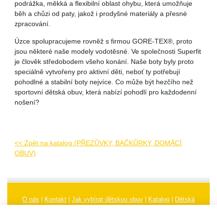
podrážka, měkká a flexibilní oblast ohybu, která umožňuje
běh a chůzi od paty, jakož i prodyšné materiály a přesné
zpracování.
Úzce spolupracujeme rovněž s firmou GORE-TEX®, proto
jsou některé naše modely vodotěsné. Ve společnosti Superfit
je člověk středobodem všeho konání. Naše boty byly proto
speciálně vytvořeny pro aktivní děti, neboť ty potřebují
pohodlné a stabilní boty nejvíce. Co může být hezčího než
sportovní dětská obuv, která nabízí pohodlí pro každodenní
nošení?
<< Zpět na katalog (PŘEZŮVKY, BAČKŮRKY, DOMÁCÍ
OBUV)
O nás
|
Kontakt
|
Jak vybírat dětskou obuv
|
Katalog
|
Dětská
obuv
|
Ochrana osobních údajů
|
Reklamační řád