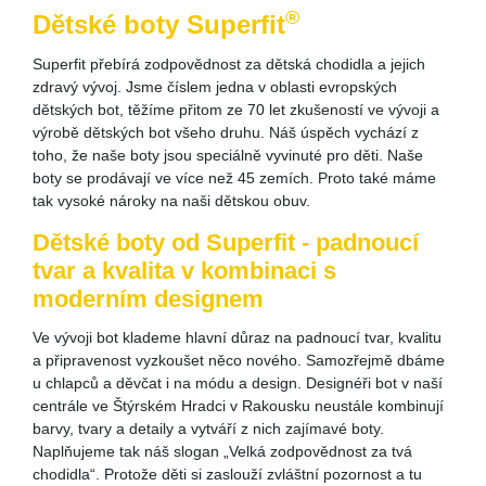
®
Dětské boty Superfit
Superfit přebírá zodpovědnost za dětská chodidla a jejich
zdravý vývoj. Jsme číslem jedna v oblasti evropských
dětských bot, těžíme přitom ze 70 let zkušeností ve vývoji a
výrobě dětských bot všeho druhu. Náš úspěch vychází z
toho, že naše boty jsou speciálně vyvinuté pro děti. Naše
boty se prodávají ve více než 45 zemích. Proto také máme
tak vysoké nároky na naši dětskou obuv.
Dětské boty od Superfit - padnoucí
tvar a kvalita v kombinaci s
moderním designem
Ve vývoji bot klademe hlavní důraz na padnoucí tvar, kvalitu
a připravenost vyzkoušet něco nového. Samozřejmě dbáme
u chlapců a děvčat i na módu a design. Designéři bot v naší
centrále ve Štýrském Hradci v Rakousku neustále kombinují
barvy, tvary a detaily a vytváří z nich zajímavé boty.
Naplňujeme tak náš slogan „Velká zodpovědnost za tvá
chodidla“. Protože děti si zaslouží zvláštní pozornost a tu