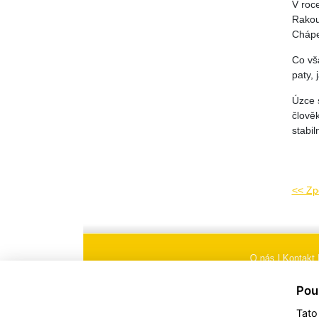
V roc
Rakou
Chápe
Co vš
paty, 
Úzce 
člověk
stabi
<< Zp
O nás
|
Kontakt
Všeobecné obchodní
Pou
Tato