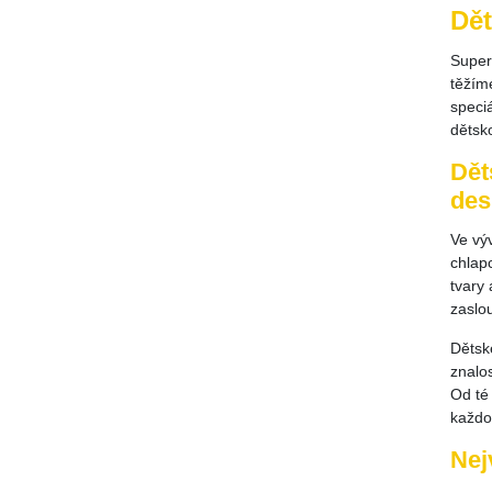
Dět
Superf
těžím
speci
dětsk
Dět
des
Ve vý
chlap
tvary 
zaslo
Dětsk
znalo
Od té 
každo
Nej