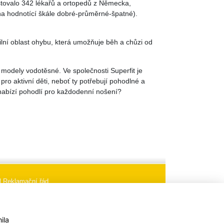
estovalo 342 lékařů a ortopedů z Německa,
na hodnotící škále dobré-průměrné-špatné).
lní oblast ohybu, která umožňuje běh a chůzi od
odely vodotěsné. Ve společnosti Superfit je
ro aktivní děti, neboť ty potřebují pohodlné a
 nabízí pohodlí pro každodenní nošení?
|
Reklamační řád
aci
Nastavení cookies
ila