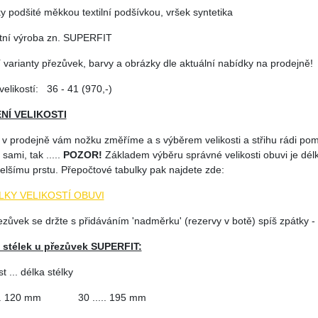
y podšité měkkou textilní podšívkou, vršek syntetika
litní výroba zn. SUPERFIT
í varianty přezůvek, barvy a obrázky dle aktuální nabídky na prodejně!
elikostí: 36 - 41 (970,-)
NÍ VELIKOSTI
 v prodejně vám nožku změříme a s výběrem velikosti a střihu rádi po
sami, tak .....
POZOR!
Základem výběru správné velikosti obuvi je dél
delšímu prstu. Přepočtové tabulky pak najdete zde:
LKY VELIKOSTÍ OBUVI
ezůvek se držte s přidáváním 'nadměrku' (rezervy v botě) spíš zpátky - j
 stélek u přezůvek SUPERFIT:
st ... délka stélky
.... 120 mm 30 ..... 195 mm