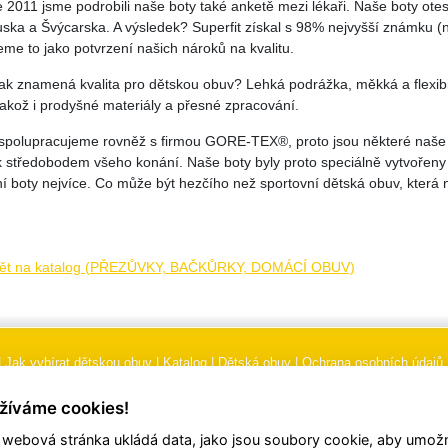
e 2011 jsme podrobili naše boty také anketě mezi lékaři. Naše boty ot
ska a Švýcarska. A výsledek? Superfit získal s 98% nejvyšší známku (
me to jako potvrzení našich nároků na kvalitu.
ak znamená kvalita pro dětskou obuv? Lehká podrážka, měkká a flexibi
jakož i prodyšné materiály a přesné zpracování.
spolupracujeme rovněž s firmou GORE-TEX®, proto jsou některé naše m
 středobodem všeho konání. Naše boty byly proto speciálně vytvořeny p
lní boty nejvíce. Co může být hezčího než sportovní dětská obuv, která
ět na katalog (PŘEZŮVKY, BAČKŮRKY, DOMÁCÍ OBUV)
|
Jak vybírat dětskou obuv
|
Katalog
|
Dětská obuv
|
Ochrana osobních údajů
 podmínky
|
Značení
|
Doporučení, údržba obuvi, pokyny a informace k reklam
žíváme cookies!
 webová stránka ukládá data, jako jsou soubory cookie, aby umožn
© 2026
TORI, s.r.o.
| Všechna práva vyhrazena | Web vytvořil
hudym.com