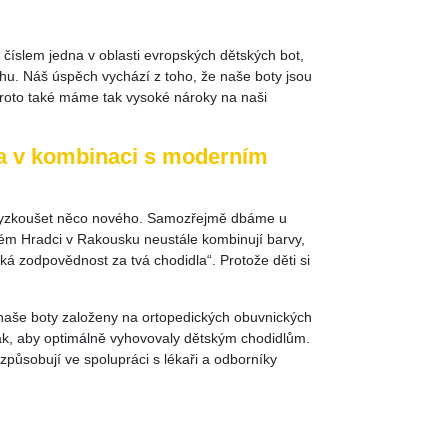
 číslem jedna v oblasti evropských dětských bot,
uhu. Náš úspěch vychází z toho, že naše boty jsou
 Proto také máme tak vysoké nároky na naši
ita v kombinaci s moderním
st vyzkoušet něco nového. Samozřejmě dbáme u
kém Hradci v Rakousku neustále kombinují barvy,
lká zodpovědnost za tvá chodidla“. Protože děti si
naše boty založeny na ortopedických obuvnických
tak, aby optimálně vyhovovaly dětským chodidlům.
způsobují ve spolupráci s lékaři a odborníky