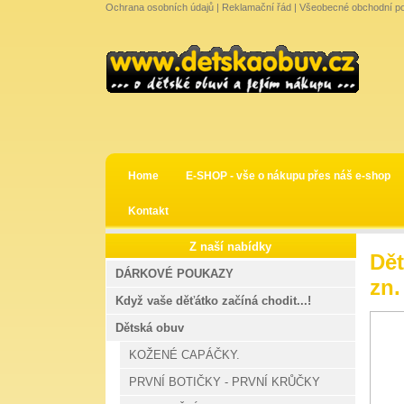
Ochrana osobních údajů
|
Reklamační řád
|
Všeobecné obchodní p
Home
E-SHOP - vše o nákupu přes náš e-shop
Kontakt
Z naší nabídky
Dě
DÁRKOVÉ POUKAZY
zn.
Když vaše děťátko začíná chodit...!
Dětská obuv
KOŽENÉ CAPÁČKY.
PRVNÍ BOTIČKY - PRVNÍ KRŮČKY