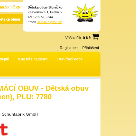
Dětská obuv Sluníčko
Zázvorkova 1, Praha 5
Tel.: 235 515 344
Email:
slunicko@tori.cz
Váš košík:
0 Kč
Registrace
|
Přihlášení
dejně
Kde nás najdete?
Otevírací doba
ÁCÍ OBUV - Dětská obuv
een), PLU: 7780
 Schuhfabrik GmbH