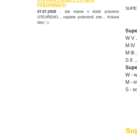
OTEVÍRACÍ DOBA O LETNÍCH
PRÁZDNINÁCH
SUPER
07.07.2026
- Jak máme v době prázdnin
OTEVŘENO.... najdete podrobně zde:... Krásné
léto! :-)
Supe
W V .
M IV .
M III .
S II ..
Super
W - w
M - mi
S - s
Sup