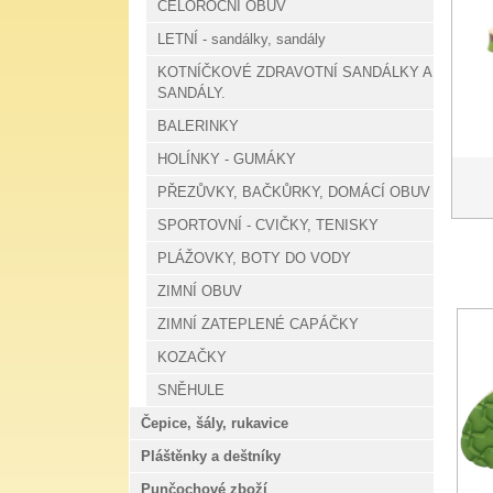
CELOROČNÍ OBUV
LETNÍ - sandálky, sandály
KOTNÍČKOVÉ ZDRAVOTNÍ SANDÁLKY A
SANDÁLY.
BALERINKY
HOLÍNKY - GUMÁKY
PŘEZŮVKY, BAČKŮRKY, DOMÁCÍ OBUV
SPORTOVNÍ - CVIČKY, TENISKY
PLÁŽOVKY, BOTY DO VODY
ZIMNÍ OBUV
ZIMNÍ ZATEPLENÉ CAPÁČKY
KOZAČKY
SNĚHULE
Čepice, šály, rukavice
Pláštěnky a deštníky
Punčochové zboží