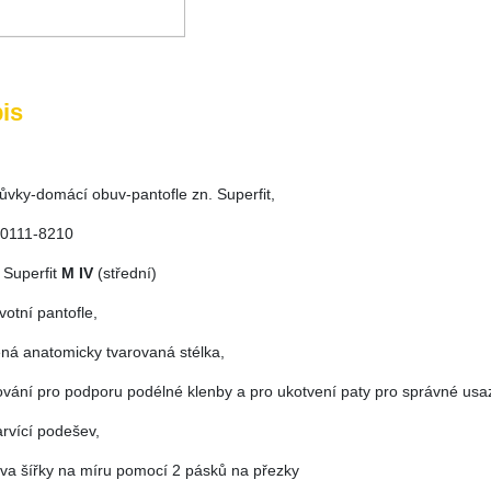
is
zůvky-domácí obuv-pantofle zn. Superfit,
00111-8210
: Superfit
M IV
(střední)
votní pantofle,
ená anatomicky tvarovaná stélka,
rování pro podporu podélné klenby a pro ukotvení paty pro správné usa
arvící podešev,
ava šířky na míru pomocí 2 pásků na přezky