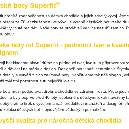
®
ské boty Superfit
it přebírá zodpovědnost za dětská chodidla a jejich zdravý vývoj. Jsme
e přitom ze 70 let zkušeností ve vývoji a výrobě dětských bot všeho dr
álně vyvinuté pro děti. Naše boty se prodávají ve více než 45 zemích.
ou obuv.
ské boty od Superfit - padnoucí tvar a kval
ignem
voji bot klademe hlavní důraz na padnoucí tvar, kvalitu a připraveno
ců a děvčat i na módu a design. Designéři bot v naší centrále ve Štýrs
a detaily a vytváří z nich zajímavé boty. Naplňujeme tak náš slogan „Ve
uží zvláštní pozornost a tu nejvyšší kvalitu.
é boty musí podporovat drobná chodidla ve zdravém růstu. Proto jsou 
stech a byly poprvé před 40 lety společně s dětskými lékaři navrženy 
doby držíme krok s vývojem a naši produktoví manažeři a designéři při
u kolekci dětských bot nejnovějším vědeckým poznatkům.
vyšší kvalita pro náročná dětská chodidla