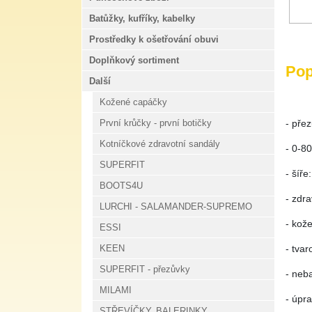
Batůžky, kufříky, kabelky
Prostředky k ošetřování obuvi
Doplňkový sortiment
Pop
Další
Kožené capáčky
První krůčky - první botičky
- pře
Kotníčkové zdravotní sandály
- 0-8
SUPERFIT
- šíře
BOOTS4U
- zdra
LURCHI - SALAMANDER-SUPREMO
- kož
ESSI
KEEN
- tva
SUPERFIT - přezůvky
- neb
MILAMI
- úpr
STŘEVÍČKY, BALERINKY