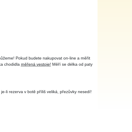
můžeme! Pokud budete nakupovat on-line a měřit
ka chodidla
měřená vestoje!
Měří se délka od paty
e-li rezerva v botě příliš veliká, přezůvky nesedí!