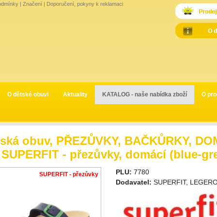
odmínky
|
Značení
|
Doporučení, pokyny k reklamaci
O dětské obuvi
Aktuality
KATALOG - naše nabídka zboží
O pro
tská obuv, PŘEZŮVKY, BAČKŮRKY, DOM
 SUPERFIT - přezůvky, domácí (blue-gr
PLU:
7780
SUPERFIT - přezůvky
Dodavatel:
SUPERFIT, LEGERO