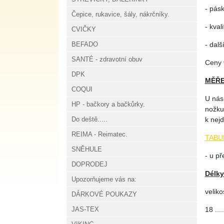
- pásk
Čepice, rukavice, šály, nákrčníky.
- kva
CVIČKY
BEFADO
- dalš
SANTÉ - zdravotní obuv
Ceny v
DPK
MĚŘE
COQUI
U nás
HP - bačkory a bačkůrky.
nožku 
Do deště.....
k nej
REIMA - Reimatec.
TABU
SNĚHULE
- u př
DOPRODEJ
Délky
Upozorňujeme vás na:
veliko
DÁRKOVÉ POUKAZY
JAS-TEX
18 .