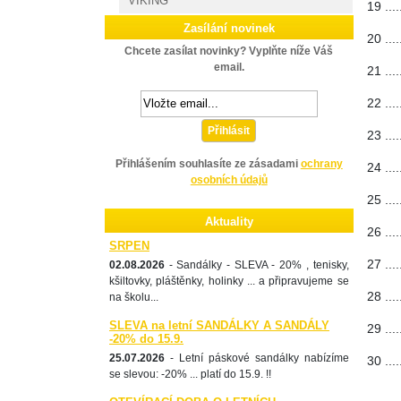
VIKING
19 .
Zasílání novinek
20 .
Chcete zasílat novinky? Vyplňte níže Váš
email.
21 .
22 .
Přihlásit
23 .
Přihlášením souhlasíte ze zásadami
ochrany
24 .
osobních údajů
25 .
Aktuality
26 .
SRPEN
27 .
02.08.2026
- Sandálky - SLEVA - 20% , tenisky,
kšiltovky, pláštěnky, holinky ... a připravujeme se
28 .
na školu...
SLEVA na letní SANDÁLKY A SANDÁLY
29 .
-20% do 15.9.
25.07.2026
- Letní páskové sandálky nabízíme
30 ...
se slevou: -20% ... platí do 15.9. !!