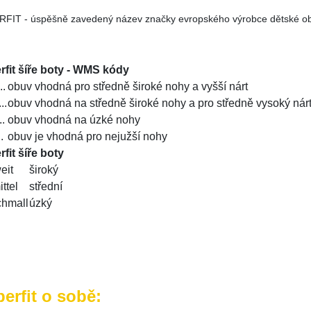
FIT - úspěšně zavedený název značky evropského výrobce dětské obu
rfit šíře boty - WMS kódy
..
obuv vhodná pro středně široké nohy a vyšší nárt
..
obuv vhodná na středně široké nohy a pro středně vysoký nár
..
obuv vhodná na úzké nohy
.
obuv je vhodná pro nejužší nohy
fit šíře boty
eit
široký
ttel
střední
chmall
úzký
erfit o sobě: