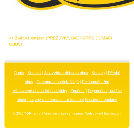
<< Zpět na katalog (PŘEZŮVKY, BAČKŮRKY, DOMÁCÍ
OBUV)
O nás
|
Kontakt
|
Jak vybírat dětskou obuv
|
Katalog
|
Dětská
obuv
|
Ochrana osobních údajů
|
Reklamační řád
Všeobecné obchodní podmínky
|
Značení
|
Doporučení, údržba
obuvi, pokyny a informace k reklamaci
Nastavení cookies
© 2026
TORI, s.r.o.
| Všechna práva vyhrazena | Web vytvořil
hudym.com