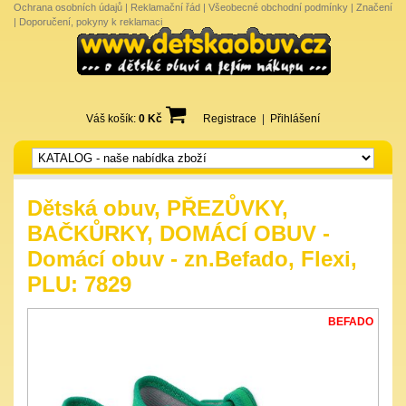
Ochrana osobních údajů
|
Reklamační řád
|
Všeobecné obchodní podmínky
|
Značení
|
Doporučení, pokyny k reklamaci
Váš košík:
0 Kč
Registrace
|
Přihlášení
Dětská obuv, PŘEZŮVKY,
BAČKŮRKY, DOMÁCÍ OBUV -
Domácí obuv - zn.Befado, Flexi,
PLU: 7829
BEFADO