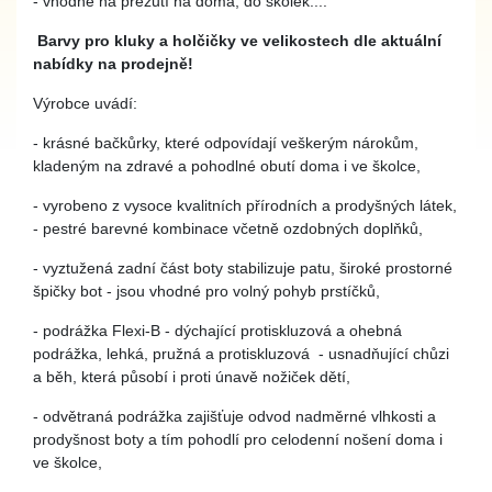
- vhodné na přezutí na doma, do školek....
Barvy pro kluky a holčičky ve velikostech dle aktuální
nabídky na prodejně!
Výrobce uvádí:
- krásné bačkůrky, které odpovídají veškerým nárokům,
kladeným na zdravé a pohodlné obutí doma i ve školce,
- vyrobeno z vysoce kvalitních přírodních a prodyšných látek,
- pestré barevné kombinace včetně ozdobných doplňků,
- vyztužená zadní část boty stabilizuje patu, široké prostorné
špičky bot - jsou vhodné pro volný pohyb prstíčků,
- podrážka Flexi-B - dýchající protiskluzová a ohebná
podrážka, lehká, pružná a protiskluzová - usnadňující chůzi
a běh, která působí i proti únavě nožiček dětí,
- odvětraná podrážka zajišťuje odvod nadměrné vlhkosti a
prodyšnost boty a tím pohodlí pro celodenní nošení doma i
ve školce,