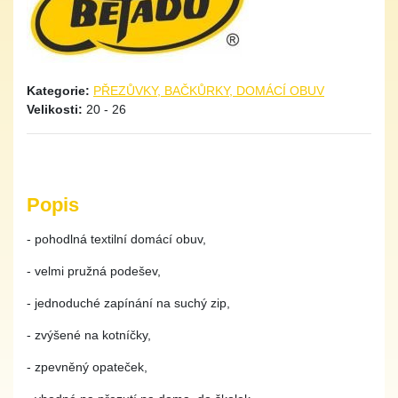
Kategorie:
PŘEZŮVKY, BAČKŮRKY, DOMÁCÍ OBUV
Velikosti:
20 - 26
Popis
- pohodlná textilní domácí obuv,
- velmi pružná podešev,
- jednoduché zapínání na suchý zip,
- zvýšené na kotníčky,
- zpevněný opateček,