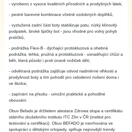
- vyrobeno z vysoce kvalitních přírodních a prodyšných látek,
- pestré barevné kombinace včetně ozdobných doplňků,
- vyztužená zadní část boty stabilizuje patu, nízký klínovitý
podpatek, široké špičky bot - jsou vhodné pro volný pohyb
prstíčků,
- podrážka Flexi-B - dýchající protiskluzová a ohebná
podrážka, lehká, pružná a protiskluzová - usnadňující chůzi a
běh, která působí i proti únavě nožiček dětí,
- odvětraná podrážka zajišťuje odvod nadměrné vlhkosti a
prodyšnost boty a tím pohodlí pro celodenní nošení doma i
ve školce,
- zapínání na přezku - umožní praktické a pohodlné
obouvání.
Obuv Befado je držitelem atestace Zdrowa stopa a certifikátu
státního zkušebního institutu ITC Zlín v ČR (institut pro
testování a certifikaci). Obuv BEFADO je navrhována ve
spolupráci s dětskými ortopedy, splňuje nejnovější trendy