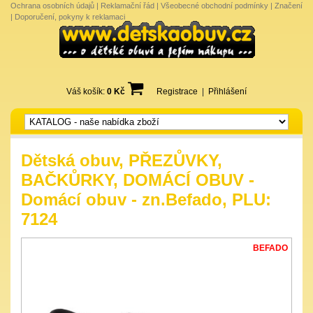
Ochrana osobních údajů
|
Reklamační řád
|
Všeobecné obchodní podmínky
|
Značení
|
Doporučení, pokyny k reklamaci
Váš košík:
0 Kč
Registrace
|
Přihlášení
Dětská obuv, PŘEZŮVKY,
BAČKŮRKY, DOMÁCÍ OBUV -
Domácí obuv - zn.Befado, PLU:
7124
BEFADO