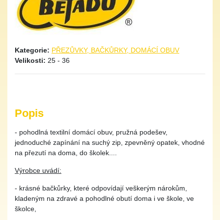
Kategorie:
PŘEZŮVKY, BAČKŮRKY, DOMÁCÍ OBUV
Velikosti:
25 - 36
Popis
- pohodlná textilní domácí obuv, pružná podešev,
jednoduché zapínání na suchý zip, zpevněný opatek, vhodné
na přezutí na doma, do školek....
Výrobce uvádí:
- krásné bačkůrky, které odpovídají veškerým nárokům,
kladeným na zdravé a pohodlné obutí doma i ve škole, ve
školce,