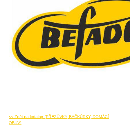
<< Zpět na katalog (PŘEZŮVKY, BAČKŮRKY, DOMÁCÍ
OBUV)