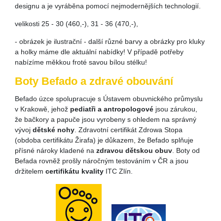
designu a je vyráběna pomocí nejmodernějších technologií.
velikosti 25 - 30 (460,-), 31 - 36 (470,-),
- obrázek je ilustrační - další různé barvy a obrázky pro kluky
a holky máme dle aktuální nabídky! V případě potřeby
nabízíme měkkou froté savou bílou stélku!
Boty Befado a zdravé obouvání
Befado úzce spolupracuje s Ústavem obuvnického průmyslu
v Krakowě, jehož
pediatři a antropologové
jsou zárukou,
že bačkory a papuče jsou vyrobeny s ohledem na správný
vývoj
dětské nohy
. Zdravotní certifikát Zdrowa Stopa
(obdoba certifikátu Žirafa) je důkazem, že Befado splňuje
přísné nároky kladené na
zdravou dětskou obuv
. Boty od
Befada rovněž prošly náročným testováním v ČR a jsou
držitelem
certifikátu kvality
ITC Zlín.