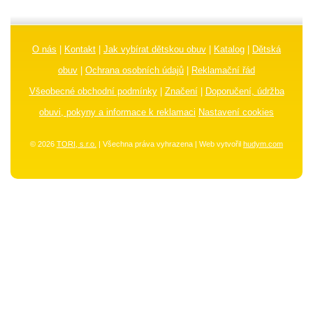
O nás
|
Kontakt
|
Jak vybírat dětskou obuv
|
Katalog
|
Dětská
obuv
|
Ochrana osobních údajů
|
Reklamační řád
Všeobecné obchodní podmínky
|
Značení
|
Doporučení, údržba
obuvi, pokyny a informace k reklamaci
Nastavení cookies
© 2026
TORI, s.r.o.
| Všechna práva vyhrazena | Web vytvořil
hudym.com