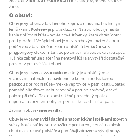
značkou
ŽIRAFA
a
ČESKÁ KVALITA
. Obuv je vyrobena v
ČR
ve
Zlíně.
O obuvi:
Obuv je vyrobena z bavlněného kepru, olemovaná bavlněnými
lemůvkami.
Podešev
je protiskluzová. Na špici obuvi je našita
kaple z přírodní kůže - hovězinové štípenky, která chrání obuv
proti prodření. Ve špici obuvi je mezi vrchovým materiálem a
podšívkou z bavlněného kepru umístěná tzv.
tužinka
s
pingpongový efektem, tzn., že po zmáčknutí se špička vrací zpět.
Tužinka zabraňuje tlačení na nehtová lůžka a vytváří dostatečný
prostor v prstové části obuvi.
Obuv je vybavena tzv.
opatkem
, který je umístěný mezi
vrchovým materiálem z bavlněného kepru a podšívkovou
patičkou z přírodní kůže - měkké vepřovice v patní části. Opatek
pomáhá přidržovat nohu v rovině a patu ve správné, osové
poloze při chůzi. Takto konstrukčně provedený opatek
napomáhá zpevnění nohy při prvních krůčcích a stoupání.
Zapínání obuvi -
šněrovadla
.
Obuv je vybavena
vkládacími anatomickými stélkami
(povrch
stélky froté). Stélky jsou schválené pediatrem, netlačí na plosku
chodidla a tukové polštáře a pomáhají zdravému vývoji nohy.