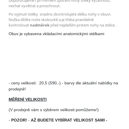
Doporučujeme i při mírném zpocení nohy stélky vytáhnout,
nechat vyvětrat a proschnout.
Po vyjmutí stélky snadno zkontrolujete délku nohy v obuvi.
Nožka dítěte roste skokovitě a je třeba pravidelně
kontrolovat
nadměrek
před nejdelším prstem nohy na stélce.
Obuv je vybavena vkládacími anatomickými stélkami
- ceny velikostí: 20,5 (590,-) - barvy dle aktuální nabídky na
prodejně!
MĚŘENÍ VELIKOSTI
(V prodejně vám s výběrem velikosti pomůžeme!)
-
POZOR!
-
AŽ BUDETE VYBÍRAT VELIKOST SAMI -