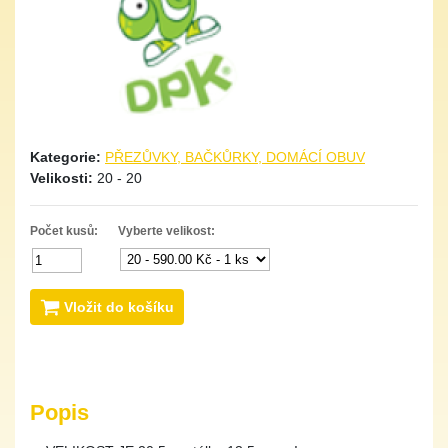
Kategorie:
PŘEZŮVKY, BAČKŮRKY, DOMÁCÍ OBUV
Velikosti:
20 - 20
Počet kusů:
Vyberte velikost:
Vložit do košíku
Popis