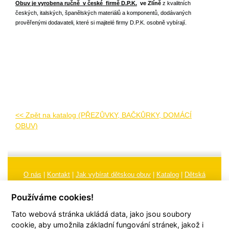
Obuv je vyrobena ručně v české firmě D.P.K
.
ve Zlíně
z kvalitních
českých, italských, španělských materiálů a komponentů, dodávaných
prověřenými dodavateli, které si majitelé firmy D.P.K. osobně vybírají.
<< Zpět na katalog (PŘEZŮVKY, BAČKŮRKY, DOMÁCÍ
OBUV)
O nás
|
Kontakt
|
Jak vybírat dětskou obuv
|
Katalog
|
Dětská
obuv
|
Ochrana osobních údajů
|
Reklamační řád
Používáme cookies!
Všeobecné obchodní podmínky
|
Značení
|
Doporučení, údržba
Tato webová stránka ukládá data, jako jsou soubory
obuvi, pokyny a informace k reklamaci
Nastavení cookies
cookie, aby umožnila základní fungování stránek, jakož i