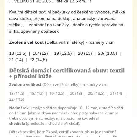
... VELIKOST JE 20,5 ... stélka 13,5 cm... !
Kvalitní dětské textilní bačkůrky od českého výrobce, měkká
savá stélka, příjemná na došlap, anatomicky tvarovaná
stélka, ... zapínání na tkaničky - dobře a rychle upravitelná
šířka, zpevněný opateček
Zvolená velikost
(Délka vnitřní stélky) - rozměry v cm
18 (11,5) | 18/ (12) | 19 (12,5) | 20 (13) | 20/ (13,5) |
21 (14) | 22 (14,5)
Dětská domácí certifikovaná obuv: textil
+ přírodní kůže
Zvolená velikost
(Délka vnitřní stélky) - rozměry v cm:
18 (11,5) | 18/ (12) | 19 (12,5) | 20 (13) | 20/ (13,5) | 21 (14) |
22 (14,5)
Nadměrek
u malých dětí se doporučuje 10 - 12 mm, u starších dětí
do 15 mm. Jakmile zbývá nadměrek před prsty nohy cca 2 mm je
třeba obuv vyměnit, nezbývá již prostor na tzv.
odval
chodidla
(prodloužení chodidla při chůzi).
Dětská textilní, kotníčková, certifikovaná obuv je označená