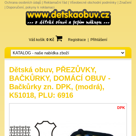
Ochrana osobních údajů
|
Reklamační řád
|
Všeobecné obchodní podmínky
|
Značení
|
Doporučení, pokyny k reklamaci
Váš košík:
0 Kč
Registrace
|
Přihlášení
Dětská obuv, PŘEZŮVKY,
BAČKŮRKY, DOMÁCÍ OBUV -
Bačkůrky zn. DPK, (modrá),
K51018, PLU: 6916
DPK