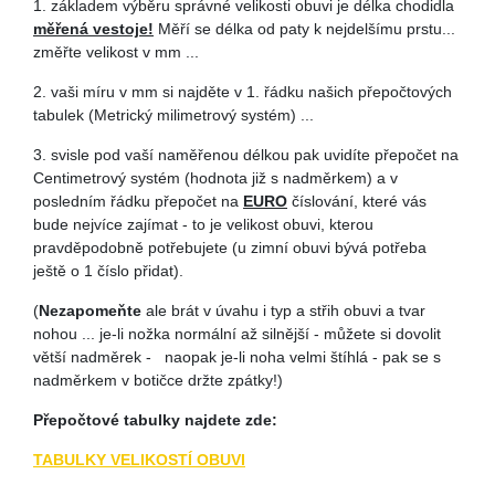
1. základem výběru správné velikosti obuvi je délka chodidla
měřená vestoje!
Měří se délka od paty k nejdelšímu prstu...
změřte velikost v mm ...
2. vaši míru v mm si najděte v 1. řádku našich přepočtových
tabulek (Metrický milimetrový systém) ...
3. svisle pod vaší naměřenou délkou pak uvidíte přepočet na
Centimetrový systém (hodnota již s nadměrkem) a v
posledním řádku přepočet na
EURO
číslování, které vás
bude nejvíce zajímat - to je velikost obuvi, kterou
pravděpodobně potřebujete (u zimní obuvi bývá potřeba
ještě o 1 číslo přidat).
(
Nezapomeňte
ale brát v úvahu i typ a střih obuvi a tvar
nohou ... je-li nožka normální až silnější - můžete si dovolit
větší nadměrek - naopak je-li noha velmi štíhlá - pak se s
nadměrkem v botičce držte zpátky!)
Přepočtové tabulky najdete zde:
TABULKY VELIKOSTÍ OBUVI