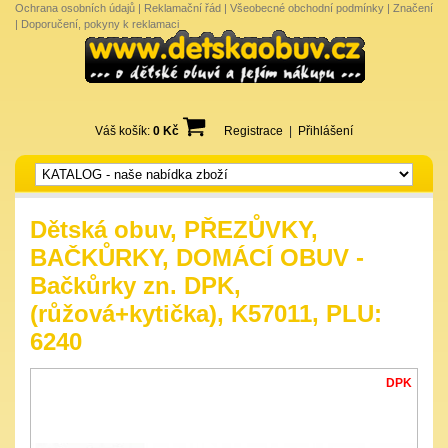
Ochrana osobních údajů
|
Reklamační řád
|
Všeobecné obchodní podmínky
|
Značení
|
Doporučení, pokyny k reklamaci
Váš košík:
0 Kč
Registrace
|
Přihlášení
Dětská obuv, PŘEZŮVKY,
BAČKŮRKY, DOMÁCÍ OBUV -
Bačkůrky zn. DPK,
(růžová+kytička), K57011, PLU:
6240
DPK