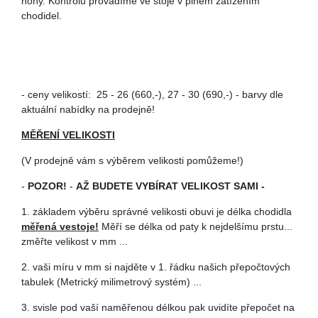
nohy. Kontrolu provádíme ve stoje v plném zatížením
chodidel.
- ceny velikostí: 25 - 26 (660,-), 27 - 30 (690,-) - barvy dle
aktuální nabídky na prodejně!
MĚŘENÍ VELIKOSTI
(V prodejně vám s výběrem velikosti pomůžeme!)
-
POZOR!
-
AŽ BUDETE VYBÍRAT VELIKOST SAMI -
1. základem výběru správné velikosti obuvi je délka chodidla
měřená vestoje!
Měří se délka od paty k nejdelšímu prstu...
změřte velikost v mm ...
2. vaši míru v mm si najděte v 1. řádku našich přepočtových
tabulek (Metrický milimetrový systém) ...
3. svisle pod vaší naměřenou délkou pak uvidíte přepočet na