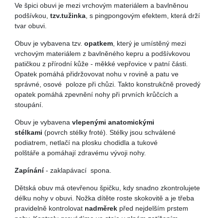
Ve špici obuvi je mezi vrchovým materiálem a bavlněnou
podšívkou,
tzv.tužinka
, s pingpongovým efektem, která drží
tvar obuvi.
Obuv je vybavena tzv.
opatkem
, který je umístěný mezi
vrchovým materiálem z bavlněného kepru a podšívkovou
patičkou z přírodní kůže - měkké vepřovice v patní části.
Opatek pomáhá přidržovovat nohu v rovině a patu ve
správné, osové poloze při chůzi. Takto konstrukčně provedý
opatek pomáhá zpevnění nohy při prvních krůčcích a
stoupání.
Obuv je vybavena
vlepenými anatomickými
stélkami
(povrch stélky froté). Stélky jsou schválené
podiatrem, netlačí na plosku chodidla a tukové
polštáře a pomáhají zdravému vývoji nohy.
Zapínání
- zaklapávací spona.
Dětská obuv má otevřenou špičku, kdy snadno zkontrolujete
délku nohy v obuvi. Nožka dítěte roste skokovitě a je třeba
pravidelně kontrolovat
nadměrek
před nejdelším prstem