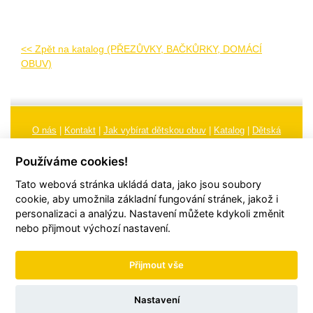
<< Zpět na katalog (PŘEZŮVKY, BAČKŮRKY, DOMÁCÍ
OBUV)
O nás
|
Kontakt
|
Jak vybírat dětskou obuv
|
Katalog
|
Dětská
obuv
|
Ochrana osobních údajů
|
Reklamační řád
Používáme cookies!
Všeobecné obchodní podmínky
|
Značení
|
Doporučení, údržba
Tato webová stránka ukládá data, jako jsou soubory
obuvi, pokyny a informace k reklamaci
Nastavení cookies
cookie, aby umožnila základní fungování stránek, jakož i
personalizaci a analýzu. Nastavení můžete kdykoli změnit
© 2026
TORI, s.r.o.
| Všechna práva vyhrazena | Web vytvořil
hudym.com
nebo přijmout výchozí nastavení.
Přijmout vše
Nastavení