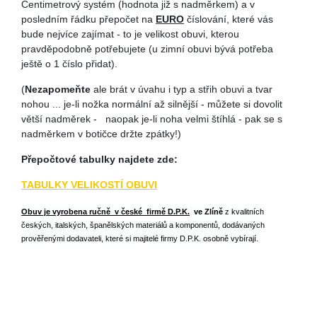
Centimetrový systém (hodnota již s nadměrkem) a v
posledním řádku přepočet na
EURO
číslování, které vás
bude nejvíce zajímat - to je velikost obuvi, kterou
pravděpodobně potřebujete (u zimní obuvi bývá potřeba
ještě o 1 číslo přidat).
(
Nezapomeňte
ale brát v úvahu i typ a střih obuvi a tvar
nohou ... je-li nožka normální až silnější - můžete si dovolit
větší nadměrek - naopak je-li noha velmi štíhlá - pak se s
nadměrkem v botičce držte zpátky!)
Přepočtové tabulky najdete zde:
TABULKY VELIKOSTÍ OBUVI
Obuv je vyrobena ručně v české firmě D.P.K
.
ve Zlíně
z kvalitních
českých, italských, španělských materiálů a komponentů, dodávaných
prověřenými dodavateli, které si majitelé firmy D.P.K. osobně vybírají.