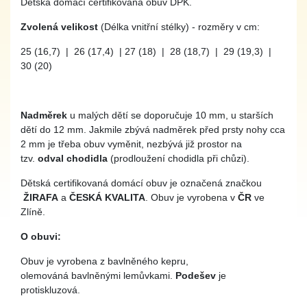
Dětská domácí certifikovaná obuv DPK.
Zvolená velikost
(Délka vnitřní stélky) - rozměry v cm:
25 (16,7) | 26 (17,4) | 27 (18) | 28 (18,7) | 29 (19,3) |
30 (20)
Nadměrek
u malých dětí se doporučuje 10 mm, u starších
dětí do 12 mm. Jakmile zbývá nadměrek před prsty nohy cca
2 mm je třeba obuv vyměnit, nezbývá již prostor na
tzv.
odval chodidla
(prodloužení chodidla při chůzi).
Dětská certifikovaná domácí obuv je označená značkou
ŽIRAFA
a
ČESKÁ KVALITA
. Obuv je vyrobena v
ČR
ve
Zlíně.
O obuvi:
Obuv je vyrobena z bavlněného kepru,
olemováná bavlněnými lemůvkami.
Podešev
je
protiskluzová.