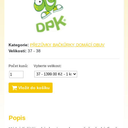
Kategorie:
PŘEZŮVKY, BAČKŮRKY, DOMÁCÍ OBUV
Velikosti:
37 - 38
Počet kusů:
Vyberte velikost:
Vložit do košíku
Popis