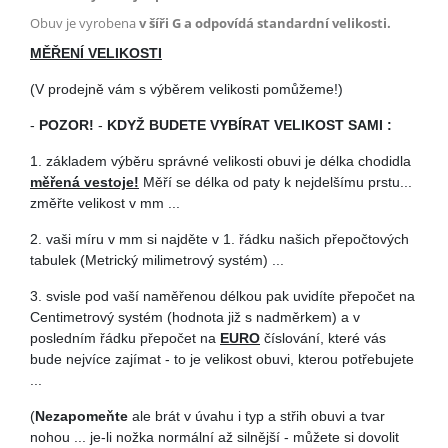
Obuv je vyrobena
v šíři G a odpovídá standardní velikosti.
MĚŘENÍ VELIKOSTI
(V prodejně vám s výběrem velikosti pomůžeme!)
-
POZOR!
-
KDYŽ BUDETE VYBÍRAT VELIKOST SAMI :
1. základem výběru správné velikosti obuvi je délka chodidla
měřená vestoje!
Měří se délka od paty k nejdelšímu prstu...
změřte velikost v mm ...
2. vaši míru v mm si najděte v 1. řádku našich přepočtových
tabulek (Metrický milimetrový systém) ...
3. svisle pod vaší naměřenou délkou pak uvidíte přepočet na
Centimetrový systém (hodnota již s nadměrkem) a v
posledním řádku přepočet na
EURO
číslování, které vás
bude nejvíce zajímat - to je velikost obuvi, kterou potřebujete
...
(
Nezapomeňte
ale brát v úvahu i typ a střih obuvi a tvar
nohou ... je-li nožka normální až silnější - můžete si dovolit