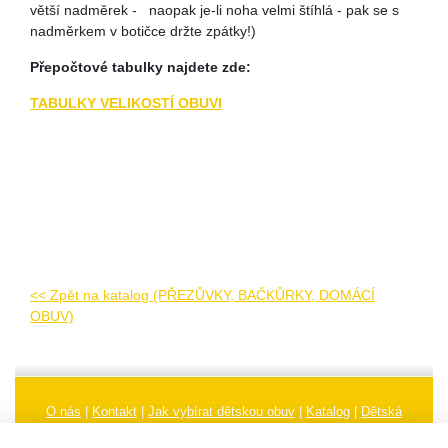
větší nadměrek - naopak je-li noha velmi štíhlá - pak se s
nadměrkem v botičce držte zpátky!)
Přepočtové tabulky najdete zde:
TABULKY VELIKOSTÍ OBUVI
<< Zpět na katalog (PŘEZŮVKY, BAČKŮRKY, DOMÁCÍ
OBUV)
O nás
|
Kontakt
|
Jak vybírat dětskou obuv
|
Katalog
|
Dětská
obuv
|
Ochrana osobních údajů
|
Reklamační řád