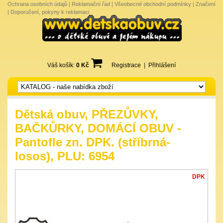
Ochrana osobních údajů
|
Reklamační řád
|
Všeobecné obchodní podmínky
|
Značení
|
Doporučení, pokyny k reklamaci
Váš košík:
0 Kč
Registrace
|
Přihlášení
Dětská obuv, PŘEZŮVKY,
BAČKŮRKY, DOMÁCÍ OBUV -
Pantofle zn. DPK. (stříbrná-
losos), PLU: 6954
DPK