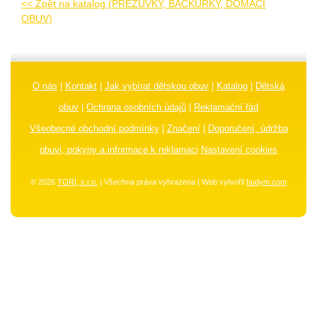
<< Zpět na katalog (PŘEZŮVKY, BAČKŮRKY, DOMÁCÍ
OBUV)
O nás
|
Kontakt
|
Jak vybírat dětskou obuv
|
Katalog
|
Dětská
obuv
|
Ochrana osobních údajů
|
Reklamační řád
Všeobecné obchodní podmínky
|
Značení
|
Doporučení, údržba
obuvi, pokyny a informace k reklamaci
Nastavení cookies
© 2026
TORI, s.r.o.
| Všechna práva vyhrazena | Web vytvořil
hudym.com