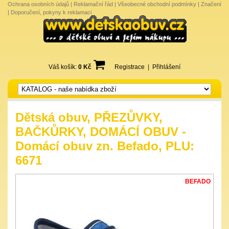
Ochrana osobních údajů
|
Reklamační řád
|
Všeobecné obchodní podmínky
|
Značení
|
Doporučení, pokyny k reklamaci
Váš košík:
0 Kč
Registrace
|
Přihlášení
Dětská obuv, PŘEZŮVKY,
BAČKŮRKY, DOMÁCÍ OBUV -
Domácí obuv zn. Befado, PLU:
6671
BEFADO