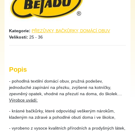
Kategorie:
PŘEZŮVKY, BAČKŮRKY, DOMÁCÍ OBUV
Velikosti:
25 - 36
Popis
- pohodlná textilní domácí obuv, pružná podešev,
jednoduché zapínání na přezku, zvýšené na kotníčky,
zpevněný opatek, vhodné na přezutí na doma, do školek....
Výrobce uvádí:
- krásné bačkůrky, které odpovídají veškerým nárokům,
kladeným na zdravé a pohodlné obutí doma i ve školce,
- vyrobeno z vysoce kvalitních přírodních a prodyšných látek,