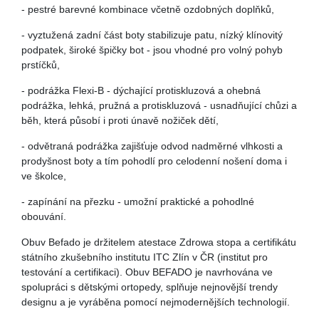
- pestré barevné kombinace včetně ozdobných doplňků,
- vyztužená zadní část boty stabilizuje patu, nízký klínovitý
podpatek, široké špičky bot - jsou vhodné pro volný pohyb
prstíčků,
- podrážka Flexi-B - dýchající protiskluzová a ohebná
podrážka, lehká, pružná a protiskluzová - usnadňující chůzi a
běh, která působí i proti únavě nožiček dětí,
- odvětraná podrážka zajišťuje odvod nadměrné vlhkosti a
prodyšnost boty a tím pohodlí pro celodenní nošení doma i
ve školce,
- zapínání na přezku - umožní praktické a pohodlné
obouvání.
Obuv Befado je držitelem atestace Zdrowa stopa a certifikátu
státního zkušebního institutu ITC Zlín v ČR (institut pro
testování a certifikaci). Obuv BEFADO je navrhována ve
spolupráci s dětskými ortopedy, splňuje nejnovější trendy
designu a je vyráběna pomocí nejmodernějších technologií.