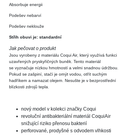
Absorbuje energii
Podešev nebarví
Podešev neklouže
Střih obuvi je: standardní
Jak pečovat o produkt
Jsou vyrobeny z materiálu Coqui Air, který využívá funkci
uzavřených pryskyřičných buněk. Tento materiál
se vyznačuje nízkou hmotností a velmi snadnou údržbou.
Pokud se zašpiní, stačí je omýt vodou, otřít suchým
hadříkem a namazat olejem. Nesušte je v bezprostřední
blízkosti zdrojů tepla.
nový model v kolekci značky Coqui
revoluční antibakteriální materiál CoquiAir
snižující riziko přenosu bakterií
perforované, prodyšné s odvodem vlhkosti