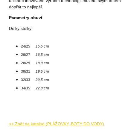
unikátní inovované výrobní technologii můžete svým dětem
dopřát to nejlepší.
Parametry obuvi
Délky stélky:
24/25
15,5 cm
26/27
16,5 cm
28/29
18,0 cm
30/31
19,5 cm
32/33
20,5 cm
34/35
22,0 cm
<< Zpět na katalog (PLÁŽOVKY, BOTY DO VODY)