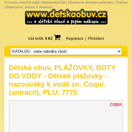
Ochrana osobních údajů
|
Reklamační řád
|
Všeobecné obchodní podmínky
|
Značení
|
Doporučení, pokyny k reklamaci
Váš košík:
0 Kč
Registrace
|
Přihlášení
Dětská obuv, PLÁŽOVKY, BOTY
DO VODY - Dětské plážovky -
nazouváky k vodě zn. Coqui.
(antracit), PLU: 7775
COQUI