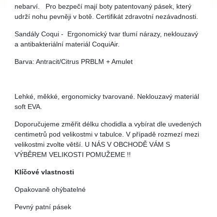
nebarví. Pro bezpečí mají boty patentovaný pásek, který
udrží nohu pevněji v botě. Certifikát zdravotní nezávadnosti.
Sandály Coqui - Ergonomický tvar tlumí nárazy, neklouzavý
a antibakteriální materiál CoquiAir.
Barva: Antracit/Citrus PRBLM + Amulet
Lehké, měkké, ergonomicky tvarované. Neklouzavý materiál
soft EVA.
Doporučujeme změřit délku chodidla a vybírat dle uvedených
centimetrů pod velikostmi v tabulce. V případě rozmezí mezi
velikostmi zvolte větší. U NÁS V OBCHODĚ VÁM S
VÝBĚREM VELIKOSTI POMUŽEME !!
Klíčové vlastnosti
Opakovaně ohýbatelné
Pevný patní pásek