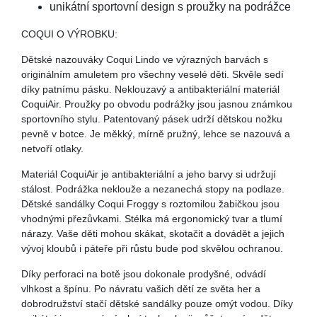
unikátní sportovní design s proužky na podrážce
COQUI O VÝROBKU:
Dětské nazouváky Coqui Lindo ve výrazných barvách s
originálním amuletem pro všechny veselé děti. Skvěle sedí
díky patnímu pásku. Neklouzavý a antibakteriální materiál
CoquiAir. Proužky po obvodu podrážky jsou jasnou známkou
sportovního stylu. Patentovaný pásek udrží dětskou nožku
pevně v botce. Je měkký, mírně pružný, lehce se nazouvá a
netvoří otlaky.
Materiál CoquiAir je antibakteriální a jeho barvy si udržují
stálost. Podrážka neklouže a nezanechá stopy na podlaze.
Dětské sandálky Coqui Froggy s roztomilou žabičkou jsou
vhodnými přezůvkami. Stélka má ergonomický tvar a tlumí
nárazy. Vaše děti mohou skákat, skotačit a dovádět a jejich
vývoj kloubů i páteře při růstu bude pod skvělou ochranou.
Díky perforaci na botě jsou dokonale prodyšné, odvádí
vlhkost a špínu. Po návratu vašich dětí ze světa her a
dobrodružství stačí dětské sandálky pouze omýt vodou. Díky