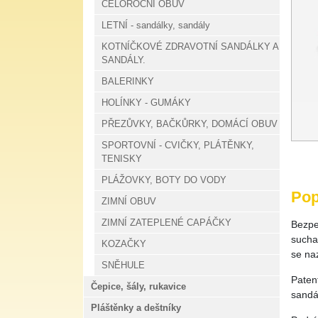
CELOROČNÍ OBUV
LETNÍ - sandálky, sandály
KOTNÍČKOVÉ ZDRAVOTNÍ SANDÁLKY A
SANDÁLY.
BALERINKY
HOLÍNKY - GUMÁKY
PŘEZŮVKY, BAČKŮRKY, DOMÁCÍ OBUV
SPORTOVNÍ - CVIČKY, PLÁTĚNKY,
TENISKY
PLÁŽOVKY, BOTY DO VODY
Pop
ZIMNÍ OBUV
ZIMNÍ ZATEPLENÉ CAPÁČKY
Bezpe
sucha 
KOZAČKY
se naz
SNĚHULE
Paten
Čepice, šály, rukavice
sandál
Pláštěnky a deštníky