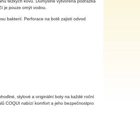
sahu těžkých kovů. Důmyslně vytvořená podrážka
ačí je pouze omýt vodou.
osu bakterií. Perforace na botě zajistí odvod
dlné, stylové a originální boty na každé roční
dálů COQUI nabízí komfort a jeho bezpečnostpro