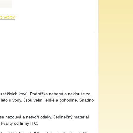
DO VODY
hu těžkých kovů. Podrážka nebarví a neklouže za
o léto u vody. Jsou velmi lehké a pohodlné. Snadno
e nazouvá a netvoří otlaky. Jedinečný materiál
kvality od firmy ITC.