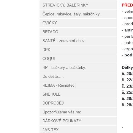
PŘED
STŘEVÍČKY, BALERINKY
- velm
Čepice, rukavice, šály, nákrčníky.
- spec
CVIČKY
- prod
- anti
BEFADO
- perf
SANTÉ - zdravotní obuv
- pat
- erg
DPK
-
podr
COQUI
Délky
HP - bačkory a bačkůrky.
č. 20
Do deště.....
č. 22
REIMA - Reimatec.
č. 23
č. 25
SNĚHULE
č. 26
DOPRODEJ
č. 28
Upozorňujeme vás na:
DÁRKOVÉ POUKAZY
.
JAS-TEX