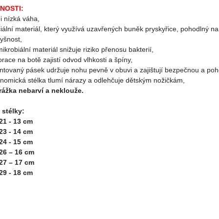
NOSTI:
i nízká váha,
iální materiál, který využívá uzavřených buněk pryskyřice, pohodlný na
yšnost,
mikrobiální materiál snižuje riziko přenosu bakterií,
orace na botě zajistí odvod vlhkosti a špíny,
entovaný pásek udržuje nohu pevně v obuvi a zajištují bezpečnou a poh
onomická stélka tlumí nárazy a odlehčuje dětským nožičkám,
ážka nebarví a neklouže.
 stélky:
/21 - 13 cm
/23 - 14 cm
/24 - 15 cm
/26 – 16 cm
/27 – 17 cm
/29 - 18 cm