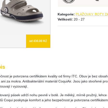
Kategorie:
PLÁŽOVKY, BOTY 
Velikosti:
20 - 27
od 430.00 Kč
is
čnost je potvrzena certifikátem kvality od firmy ITC. Obuv je bez obsa
ani za mokra. Antibakteriální materiál CoquiAir. Jsou jako stvořené pr
ouvají i vyzouvají.
tovaný pásek udrží nohu pevně v botě. Je měkký, mírně pružný, lehce s
ů Coqui poskytuje komfort a jeho bezpečnost je potvrzena certifikátem 