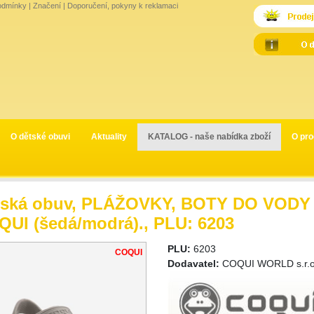
odmínky
|
Značení
|
Doporučení, pokyny k reklamaci
O dětské obuvi
Aktuality
KATALOG - naše nabídka zboží
O pro
ská obuv, PLÁŽOVKY, BOTY DO VODY - 
UI (šedá/modrá)., PLU: 6203
PLU:
6203
COQUI
Dodavatel:
COQUI WORLD s.r.o