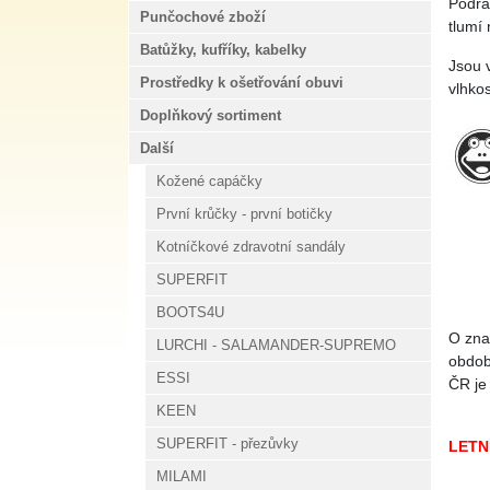
Podrá
Punčochové zboží
tlumí 
Batůžky, kufříky, kabelky
Jsou v
Prostředky k ošetřování obuvi
vlhkos
Doplňkový sortiment
Další
Kožené capáčky
První krůčky - první botičky
Kotníčkové zdravotní sandály
SUPERFIT
BOOTS4U
O zna
LURCHI - SALAMANDER-SUPREMO
obdob
ESSI
ČR je
KEEN
SUPERFIT - přezůvky
LETN
MILAMI