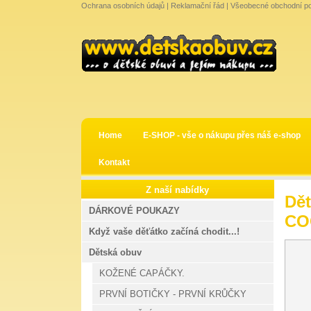
Ochrana osobních údajů
|
Reklamační řád
|
Všeobecné obchodní p
Home
E-SHOP - vše o nákupu přes náš e-shop
Kontakt
Z naší nabídky
Dět
DÁRKOVÉ POUKAZY
COQ
Když vaše děťátko začíná chodit...!
Dětská obuv
KOŽENÉ CAPÁČKY.
PRVNÍ BOTIČKY - PRVNÍ KRŮČKY