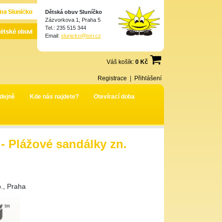
Dětská obuv Sluníčko
Zázvorkova 1, Praha 5
Tel.: 235 515 344
Email:
slunicko@tori.cz
Váš košík:
0 Kč
Registrace
|
Přihlášení
dejně
Kde nás najdete?
Otevírací doba
Plážové sandálky zn.
., Praha