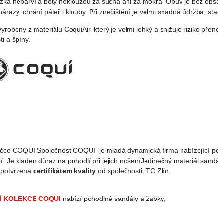
žka nebarví a boty nekloužou za sucha ani za mokra. Obuv je bez ob
nárazy, chrání páteř i klouby. Při znečištění je velmi snadná údržba, st
yrobeny z materiálu CoquiAir, který je velmi lehký a snižuje riziko přen
ti a špíny.
čce COQUI Společnost COQUI je mladá dynamická firma nabízející poho
í. Je kladen důraz na pohodlí při jejich nošeníJedinečný materiál san
 potvrzena
certifikátem kvality
od společnosti ITC Zlín.
Í KOLEKCE COQUI
nabízí pohodlné sandály a žabky,