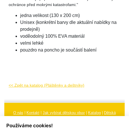
ochránce před mokrými katastrofami."
jedna velikost (130 x 200 cm)
Unisex (konkrétní barvy dle aktuální nabídky na
prodejně)
voděodolný 100% EVA materiál
velmi lehké
pouzdro na poncho je součástí balení
<< Zpět na katalog (Pláštěnky a deštníky)
O nás
|
Kontakt
|
Jak vybírat dětskou obuv
|
Katalog
|
Dětská
obuv
|
Ochrana osobních údajů
|
Reklamační řád
Používáme cookies!