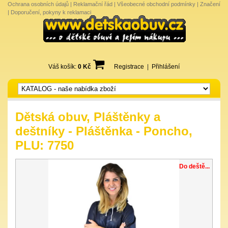
Ochrana osobních údajů
|
Reklamační řád
|
Všeobecné obchodní podmínky
|
Značení
|
Doporučení, pokyny k reklamaci
Váš košík:
0 Kč
Registrace
|
Přihlášení
Dětská obuv, Pláštěnky a
deštníky - Pláštěnka - Poncho,
PLU: 7750
Do deště...