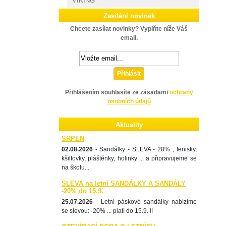
VIKING
Zasílání novinek
Chcete zasílat novinky? Vyplňte níže Váš
email.
Přihlásit
Přihlášením souhlasíte ze zásadami
ochrany
osobních údajů
Aktuality
SRPEN
02.08.2026
- Sandálky - SLEVA - 20% , tenisky,
kšiltovky, pláštěnky, holinky ... a připravujeme se
na školu...
SLEVA na letní SANDÁLKY A SANDÁLY
-20% do 15.9.
25.07.2026
- Letní páskové sandálky nabízíme
se slevou: -20% ... platí do 15.9. !!