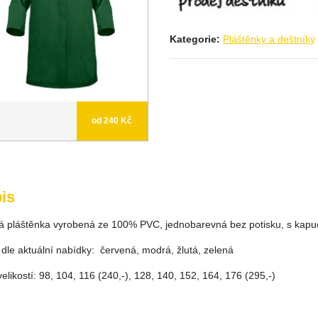
Kategorie:
Pláštěnky a deštníky
od 240 Kč
is
á pláštěnka vyrobená ze 100% PVC, jednobarevná bez potisku, s kap
 dle aktuální nabídky: červená, modrá, žlutá, zelená
elikostí: 98, 104, 116 (240,-), 128, 140, 152, 164, 176 (295,-)