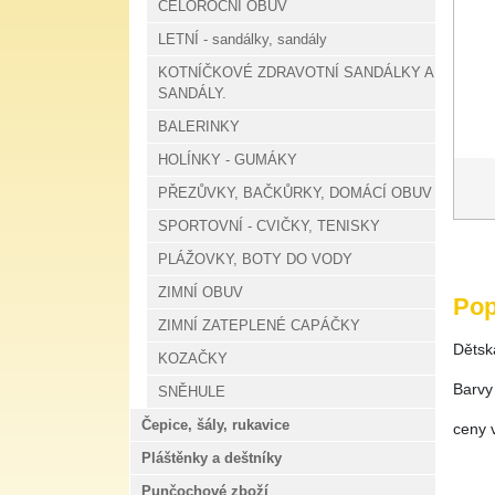
CELOROČNÍ OBUV
LETNÍ - sandálky, sandály
KOTNÍČKOVÉ ZDRAVOTNÍ SANDÁLKY A
SANDÁLY.
BALERINKY
HOLÍNKY - GUMÁKY
PŘEZŮVKY, BAČKŮRKY, DOMÁCÍ OBUV
SPORTOVNÍ - CVIČKY, TENISKY
PLÁŽOVKY, BOTY DO VODY
ZIMNÍ OBUV
Pop
ZIMNÍ ZATEPLENÉ CAPÁČKY
Dětsk
KOZAČKY
Barvy
SNĚHULE
Čepice, šály, rukavice
ceny v
Pláštěnky a deštníky
Punčochové zboží