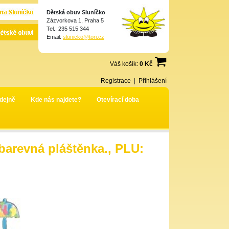
Dětská obuv Sluníčko
Zázvorkova 1, Praha 5
Tel.: 235 515 344
Email:
slunicko@tori.cz
Váš košík:
0 Kč
Registrace
|
Přihlášení
dejně
Kde nás najdete?
Otevírací doba
barevná pláštěnka., PLU: