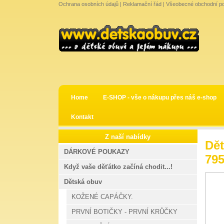
Ochrana osobních údajů
|
Reklamační řád
|
Všeobecné obchodní p
Home
E-SHOP - vše o nákupu přes náš e-shop
Kontakt
Z naší nabídky
Dět
DÁRKOVÉ POUKAZY
79
Když vaše děťátko začíná chodit...!
Dětská obuv
KOŽENÉ CAPÁČKY.
PRVNÍ BOTIČKY - PRVNÍ KRŮČKY