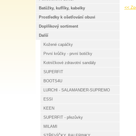
<< Zpě
Batůžky, kufříky, kabelky
Prostředky k ošetřování obuvi
Doplňkový sortiment
Další
Kožené capáčky
První krůčky - první botičky
Kotníčkové zdravotní sandály
SUPERFIT
BOOTS4U
LURCHI - SALAMANDER-SUPREMO
ESSI
KEEN
SUPERFIT - přezůvky
MILAMI
STŘEVÍČKY, BALERINKY