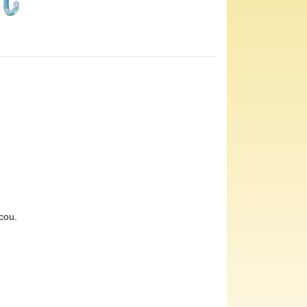
ucou.