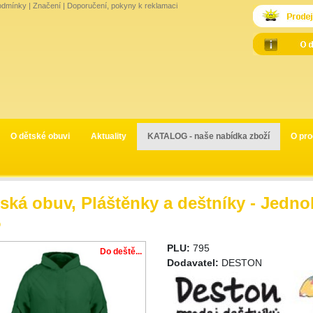
odmínky
|
Značení
|
Doporučení, pokyny k reklamaci
O dětské obuvi
Aktuality
KATALOG - naše nabídka zboží
O pro
ská obuv, Pláštěnky a deštníky - Jedno
5
PLU:
795
Do deště...
Dodavatel:
DESTON