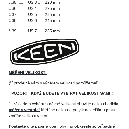
č.35 ........ US 3 ..... 220 mm
č.36 ........ US 4 ..... 225 mm
č.37 ........ US 5 ..... 235 mm
č.38 ........ US 6 ..... 245 mm
č.39 ........ US 7 ..... 255 mm
MĚŘENÍ VELIKOSTI
(V prodejně vám s výběrem velikosti pomůžeme!)
-
POZOR!
-
KDYŽ BUDETE VYBÍRAT VELIKOST SAMI :
1.
základem výběru správné velikosti obuvi je délka chodidla
měřená vestoje!
Měří se délka od paty k nejdelšímu prstu...
změřte velikost v mm ...
Postavte
dítě papír a obě nohy mu
obkreslete, případně