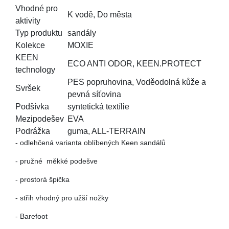
Vhodné pro
K vodě, Do města
aktivity
Typ produktu
sandály
Kolekce
MOXIE
KEEN
ECO ANTI ODOR, KEEN.PROTECT
technology
PES popruhovina, Voděodolná kůže a
Svršek
pevná síťovina
Podšívka
syntetická textílie
Mezipodešev
EVA
Podrážka
guma, ALL-TERRAIN
- odlehčená varianta oblíbených Keen sandálů
- pružné měkké podešve
- prostorá špička
- střih vhodný pro užší nožky
- Barefoot