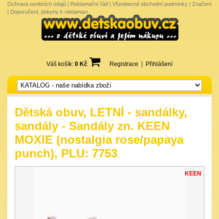
Ochrana osobních údajů
|
Reklamační řád
|
Všeobecné obchodní podmínky
|
Značení
|
Doporučení, pokyny k reklamaci
Váš košík:
0 Kč
Registrace
|
Přihlášení
Dětská obuv, LETNÍ - sandálky,
sandály - Sandály zn. KEEN
MOXIE (nostalgia rose/papaya
punch), PLU: 7753
KEEN