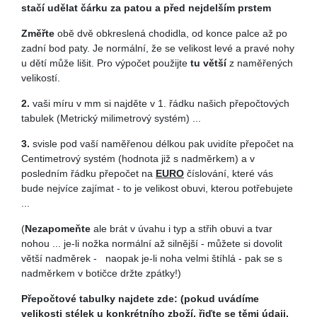
stačí udělat čárku za patou a před nejdelším prstem
Z
měřte
obě dvě obkreslená chodidla, od konce palce až po
zadní bod paty. Je normální, že se velikost levé a pravé nohy
u dětí může lišit. Pro výpočet použijte
tu větší
z naměřených
velikostí.
2.
vaši míru v mm si najděte v 1. řádku našich přepočtových
tabulek (Metrický milimetrový systém) ...
3.
svisle pod vaší naměřenou délkou pak uvidíte přepočet na
Centimetrový systém (hodnota již s nadměrkem) a v
posledním řádku přepočet na
EURO
číslování, které vás
bude nejvíce zajímat - to je velikost obuvi, kterou potřebujete
...
(
Nezapomeňte
ale brát v úvahu i typ a střih obuvi a tvar
nohou ... je-li nožka normální až silnější - můžete si dovolit
větší nadměrek - naopak je-li noha velmi štíhlá - pak se s
nadměrkem v botičce držte zpátky!)
Přepočtové tabulky najdete zde:
(pokud uvádíme
velikosti stélek u konkrétního zboží, řiďte se těmi údaji,