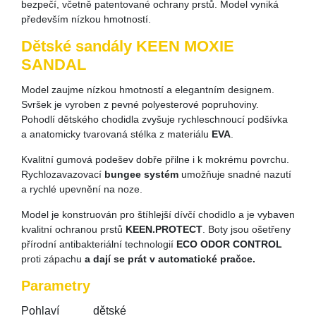
bezpečí, včetně patentované ochrany prstů. Model vyniká
především nízkou hmotností.
Dětské sandály KEEN MOXIE
SANDAL
Model zaujme nízkou hmotností a elegantním designem.
Svršek je vyroben z pevné polyesterové popruhoviny.
Pohodlí dětského chodidla zvyšuje rychleschnoucí podšívka
a anatomicky tvarovaná stélka z materiálu
EVA
.
Kvalitní gumová podešev dobře přilne i k mokrému povrchu.
Rychlozavazovací
bungee systém
umožňuje snadné nazutí
a rychlé upevnění na noze.
Model je konstruován pro štíhlejší dívčí chodidlo a je vybaven
kvalitní ochranou prstů
KEEN.PROTECT
. Boty jsou ošetřeny
přírodní antibakteriální technologií
ECO ODOR CONTROL
proti zápachu
a dají se prát v automatické pračce.
Parametry
Pohlaví
dětské