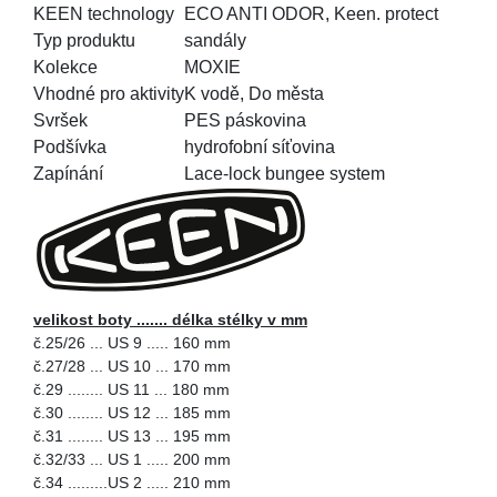
KEEN technology
ECO ANTI ODOR, Keen. protect
Typ produktu
sandály
Kolekce
MOXIE
Vhodné pro aktivity
K vodě, Do města
Svršek
PES páskovina
Podšívka
hydrofobní síťovina
Zapínání
Lace-lock bungee system
velikost boty .......
délka stélky v mm
č.25/26 ... US 9 ..... 160 mm
č.27/28 ... US 10 ... 170 mm
č.29 ........ US 11 ... 180 mm
č.30 ........ US 12 ... 185 mm
č.31 ........ US 13 ... 195 mm
č.32/33 ... US 1 ..... 200 mm
č.34 .........US 2 ..... 210 mm