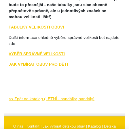
bude to přesnější - naše tabulky jsou sice obecně
přepočtově správně, ale u jednotlivých značek se
mohou velikosti lišit!)
TABULKY VELIKOSTÍ OBUVI
Další informace ohledně výběru správné velikosti bot najdete
zde:
VÝBĚR SPRÁVNÉ VELIKOSTI
JAK VYBÍRAT OBUV PRO DĚTI
<< Zpět na katalog (LETNÍ - sandálky, sandály)
O nás
|
Kontakt
|
Jak vybírat dětskou obuv
|
Katalog
|
Dětská