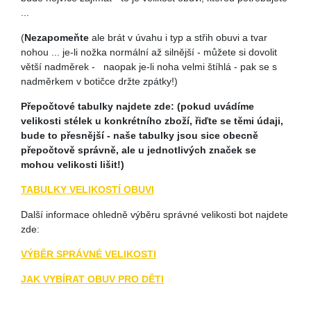
...
(
Nezapomeňte
ale brát v úvahu i typ a střih obuvi a tvar
nohou ... je-li nožka normální až silnější - můžete si dovolit
větší nadměrek - naopak je-li noha velmi štíhlá - pak se s
nadměrkem v botičce držte zpátky!)
Přepočtové tabulky najdete zde:
(pokud uvádíme
velikosti stélek u konkrétního zboží, řiďte se těmi údaji,
bude to přesnější - naše tabulky jsou sice obecně
přepočtově správně, ale u jednotlivých značek se
mohou velikosti lišit!)
TABULKY VELIKOSTÍ OBUVI
Další informace ohledně výběru správné velikosti bot najdete
zde:
VÝBĚR SPRÁVNÉ VELIKOSTI
JAK VYBÍRAT OBUV PRO DĚTI