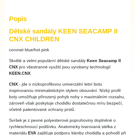
Popis
Dětské sandály KEEN SEACAMP II
CNX CHILDREN
coronet blue/hot pink
Skvělé a velmi populární dětské sandály
Keen Seacamp II
CNX
pro všestranné využití jsou vyrobeny technologií
KEEN.CNX
.
CNX
- jde o nízkoprofilovou univerzální letní botu
inspirovanou minimalistickým stylem obouvání. Nízký profil
boty umožňuje přirozený pohyb nohy v maximálním rozsahu,
zároveň však poskytuje chodidlu dostatečnou míru bezpečí,
včetně patentované ochrany prstů.
Svršek je z pevné polyesterové popruhoviny doplněné o
rychleschnoucí podšívku. Anatomicky tvarovaná stélka z
materiálu
EVA
zajišťuje podporu klenby chodidla a pohodlí při