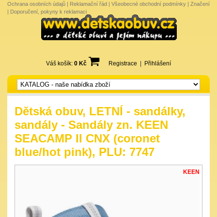
Ochrana osobních údajů
|
Reklamační řád
|
Všeobecné obchodní podmínky
|
Značení
|
Doporučení, pokyny k reklamaci
Váš košík:
0 Kč
Registrace
|
Přihlášení
Dětská obuv, LETNÍ - sandálky,
sandály - Sandály zn. KEEN
SEACAMP II CNX (coronet
blue/hot pink), PLU: 7747
KEEN