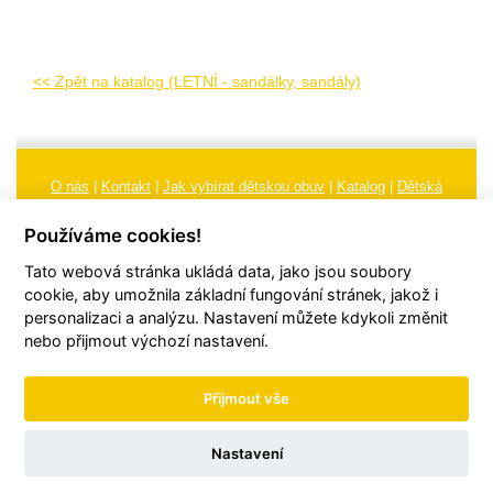
<< Zpět na katalog (LETNÍ - sandálky, sandály)
O nás
|
Kontakt
|
Jak vybírat dětskou obuv
|
Katalog
|
Dětská
obuv
|
Ochrana osobních údajů
|
Reklamační řád
Používáme cookies!
Všeobecné obchodní podmínky
|
Značení
|
Doporučení, údržba
Tato webová stránka ukládá data, jako jsou soubory
obuvi, pokyny a informace k reklamaci
Nastavení cookies
cookie, aby umožnila základní fungování stránek, jakož i
personalizaci a analýzu. Nastavení můžete kdykoli změnit
© 2026
TORI, s.r.o.
| Všechna práva vyhrazena | Web vytvořil
hudym.com
nebo přijmout výchozí nastavení.
Přijmout vše
Nastavení