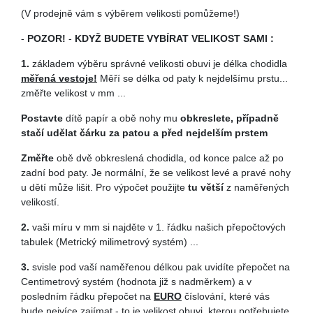
(V prodejně vám s výběrem velikosti pomůžeme!)
-
POZOR!
-
KDYŽ BUDETE VYBÍRAT VELIKOST SAMI :
1.
základem výběru správné velikosti obuvi je délka chodidla
měřená vestoje!
Měří se délka od paty k nejdelšímu prstu...
změřte velikost v mm ...
Postavte
dítě papír a obě nohy mu
obkreslete, případně
stačí udělat čárku za patou a před nejdelším prstem
Z
měřte
obě dvě obkreslená chodidla, od konce palce až po
zadní bod paty. Je normální, že se velikost levé a pravé nohy
u dětí může lišit. Pro výpočet použijte
tu větší
z naměřených
velikostí.
2.
vaši míru v mm si najděte v 1. řádku našich přepočtových
tabulek (Metrický milimetrový systém) ...
3.
svisle pod vaší naměřenou délkou pak uvidíte přepočet na
Centimetrový systém (hodnota již s nadměrkem) a v
posledním řádku přepočet na
EURO
číslování, které vás
bude nejvíce zajímat - to je velikost obuvi, kterou potřebujete