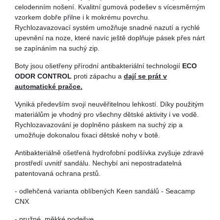
celodenním nošení. Kvalitní gumová podešev s vícesměrným
vzorkem dobře přilne i k mokrému povrchu.
Rychlozavazovací systém umožňuje snadné nazutí a rychlé
upevnění na noze, které navíc ještě doplňuje pásek přes nárt
se zapínáním na suchý zip.
Boty jsou ošetřeny přírodní antibakteriální technologií
ECO
ODOR CONTROL
proti zápachu a
dají se prát v
automatické pračce.
Vyniká především svojí neuvěřitelnou lehkostí. Díky použitým
materiálům je vhodný pro všechny dětské aktivity i ve vodě.
Rychlozavazování je doplněno páskem na suchý zip a
umožňuje dokonalou fixaci dětské nohy v botě.
Antibakteriálně ošetřená hydrofobní podšívka zvyšuje zdravé
prostředí uvnitř sandálu. Nechybí ani nepostradatelná
patentovaná ochrana prstů.
- odlehčená varianta oblíbených Keen sandálů - Seacamp
CNX
- pružné měkké podešve