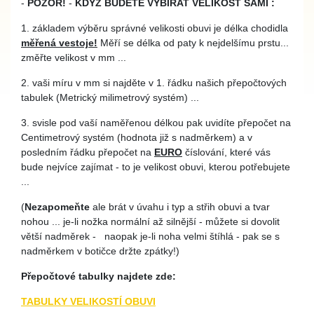
-
POZOR!
-
KDYŽ BUDETE VYBÍRAT VELIKOST SAMI :
1. základem výběru správné velikosti obuvi je délka chodidla
měřená vestoje!
Měří se délka od paty k nejdelšímu prstu...
změřte velikost v mm ...
2. vaši míru v mm si najděte v 1. řádku našich přepočtových
tabulek (Metrický milimetrový systém) ...
3. svisle pod vaší naměřenou délkou pak uvidíte přepočet na
Centimetrový systém (hodnota již s nadměrkem) a v
posledním řádku přepočet na
EURO
číslování, které vás
bude nejvíce zajímat - to je velikost obuvi, kterou potřebujete
...
(
Nezapomeňte
ale brát v úvahu i typ a střih obuvi a tvar
nohou ... je-li nožka normální až silnější - můžete si dovolit
větší nadměrek - naopak je-li noha velmi štíhlá - pak se s
nadměrkem v botičce držte zpátky!)
Přepočtové tabulky najdete zde:
TABULKY VELIKOSTÍ OBUVI