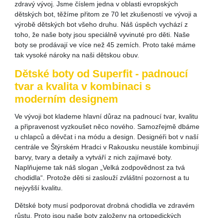
zdravý vývoj. Jsme číslem jedna v oblasti evropských
dětských bot, těžíme přitom ze 70 let zkušeností ve vývoji a
výrobě dětských bot všeho druhu. Náš úspěch vychází z
toho, že naše boty jsou speciálně vyvinuté pro děti. Naše
boty se prodávají ve více než 45 zemích. Proto také máme
tak vysoké nároky na naši dětskou obuv.
Dětské boty od Superfit - padnoucí
tvar a kvalita v kombinaci s
moderním designem
Ve vývoji bot klademe hlavní důraz na padnoucí tvar, kvalitu
a připravenost vyzkoušet něco nového. Samozřejmě dbáme
u chlapců a děvčat i na módu a design. Designéři bot v naší
centrále ve Štýrském Hradci v Rakousku neustále kombinují
barvy, tvary a detaily a vytváří z nich zajímavé boty.
Naplňujeme tak náš slogan „Velká zodpovědnost za tvá
chodidla“. Protože děti si zaslouží zvláštní pozornost a tu
nejvyšší kvalitu.
Dětské boty musí podporovat drobná chodidla ve zdravém
růstu. Proto jsou naše boty založeny na ortopedických