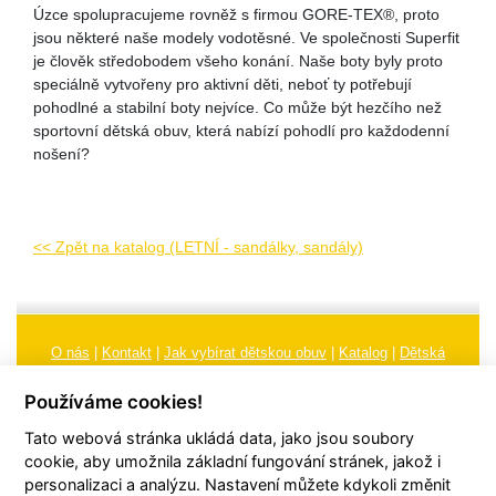
Úzce spolupracujeme rovněž s firmou GORE-TEX®, proto
jsou některé naše modely vodotěsné. Ve společnosti Superfit
je člověk středobodem všeho konání. Naše boty byly proto
speciálně vytvořeny pro aktivní děti, neboť ty potřebují
pohodlné a stabilní boty nejvíce. Co může být hezčího než
sportovní dětská obuv, která nabízí pohodlí pro každodenní
nošení?
<< Zpět na katalog (LETNÍ - sandálky, sandály)
O nás
|
Kontakt
|
Jak vybírat dětskou obuv
|
Katalog
|
Dětská
obuv
|
Ochrana osobních údajů
|
Reklamační řád
Používáme cookies!
Všeobecné obchodní podmínky
|
Značení
|
Doporučení, údržba
Tato webová stránka ukládá data, jako jsou soubory
obuvi, pokyny a informace k reklamaci
Nastavení cookies
cookie, aby umožnila základní fungování stránek, jakož i
personalizaci a analýzu. Nastavení můžete kdykoli změnit