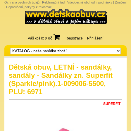
Ochrana osobních údajů
|
Reklamační řád
|
Všeobecné obchodní podmínky
|
Značení
|
Doporučení, pokyny k reklamaci
Váš košík:
0 Kč
Registrace
|
Přihlášení
Dětská obuv, LETNÍ - sandálky,
sandály - Sandálky zn. Superfit
(Sparkle/pink).1-009006-5500,
PLU: 6971
SUPERFIT