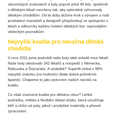
obuvnických znalostech a byly poprvé před 40 lety společně
s dětskými lékaři navrženy tak, aby optimálně vyhovovaly
dětským chodidlům. Od té doby držíme krok s vývojem a naši
produktoví manažeři a designéři přizpůsobují ve spolupráci s
lékaři a odborníky každou kolekci dětských bot nejnovějším
vědeckým poznatkům.
Nejvyšší kvalita pro náročná dětská
chodidla
V roce 2011 jsme podrobili naše boty také anketě mezi lékaři.
Naše boty otestovalo 342 lékařů a ortopedů z Německa,
Rakouska a Švýcarska. A výsledek? Superfit získal s 98%
nejvyšší známku (na hodnotící škále dobré-průměrné-
špatné). Chápeme to jako potvrzení našich nároků na
kvalitu.
Co však znamená kvalita pro dětskou obuv? Lehká
podrážka, měkká a flexibilní oblast ohybu, která umožňuje
běh a chůzi od paty, jakož i prodyšné materiály a přesné
zpracování.