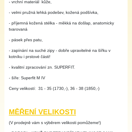
- vrchní materiál kůže,
- velmi pružná lehká podešev, kožená podšívka,
- příjemná kožená stélka - měkká na došlap, anatomicky
tvarovaná
- pásek přes patu,
- zapínání na suché zipy - dobře upravitelné na šířku v
kotníku i prstové části!
- kvalitní zpracování zn. SUPERFIT.
- šíře: Superfit M IV
Ceny velikostí: 31 - 35 (1730,-), 36 - 38 (1850,-)
MĚŘENÍ VELIKOSTI
(V prodejně vám s výběrem velikosti pomůžeme!)