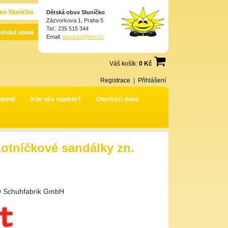
Dětská obuv Sluníčko
Zázvorkova 1, Praha 5
Tel.: 235 515 344
Email:
slunicko@tori.cz
Váš košík:
0 Kč
Registrace
|
Přihlášení
dejně
Kde nás najdete?
Otevírací doba
Kotníčkové sandálky zn.
 Schuhfabrik GmbH