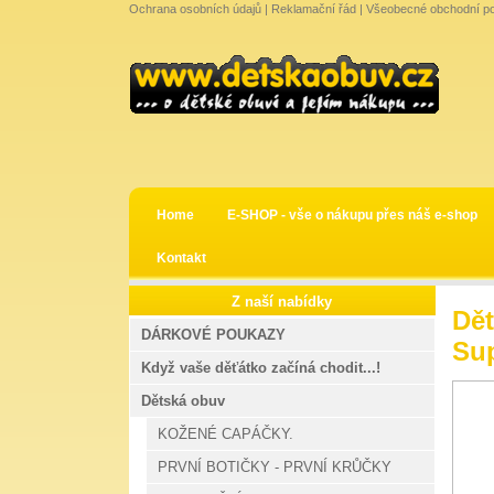
Ochrana osobních údajů
|
Reklamační řád
|
Všeobecné obchodní p
Home
E-SHOP - vše o nákupu přes náš e-shop
Kontakt
Z naší nabídky
Dět
DÁRKOVÉ POUKAZY
Sup
Když vaše děťátko začíná chodit...!
Dětská obuv
KOŽENÉ CAPÁČKY.
PRVNÍ BOTIČKY - PRVNÍ KRŮČKY