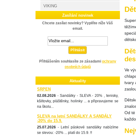
VIKING
Dět
Zasílání novinek
Superf
Chcete zasílat novinky? Vyplňte níže Váš
těžím
email.
speci
dětsk
Dět
Přihlásit
des
Přihlášením souhlasíte ze zásadami
ochrany
osobních údajů
Ve vý
chlap
Aktuality
tvary 
zaslo
SRPEN
02.08.2026
- Sandálky - SLEVA - 20% , tenisky,
Dětsk
kšiltovky, pláštěnky, holinky ... a připravujeme se
znalo
na školu...
Od té 
SLEVA na letní SANDÁLKY A SANDÁLY
každo
-20% do 15.9.
25.07.2026
- Letní páskové sandálky nabízíme
Nej
se slevou: -20% ... platí do 15.9. !!