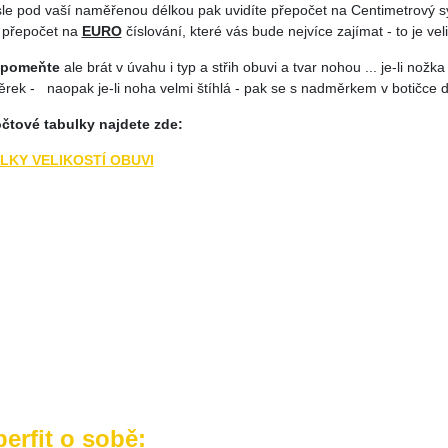
isle pod vaší naměřenou délkou pak uvidíte přepočet na Centimetrový 
 přepočet na
EURO
číslování, které vás bude nejvíce zajímat - to je veli
apomeňte
ale brát v úvahu i typ a střih obuvi a tvar nohou ... je-li nožka
rek - naopak je-li noha velmi štíhlá - pak se s nadměrkem v botičce d
čtové tabulky najdete zde:
LKY VELIKOSTÍ OBUVI
erfit o sobě: