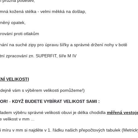
mi pružná podešev,
jemná kožená stélka - velmi měkká na došlap,
vněný opatek,
trování proti otlakům
ínání na suché zipy pro úpravu šířky a správné držení nohy v botě
itní zpracování zn. SUPERFIT, šíře M IV
NÍ VELIKOSTI
odejně vám s výběrem velikosti pomůžeme!)
OR!
-
KDYŽ BUDETE VYBÍRAT VELIKOST SAMI :
ladem výběru správné velikosti obuvi je délka chodidla
měřená vestoj
 velikost v mm ...
i míru v mm si najděte v 1. řádku našich přepočtových tabulek (Metrický