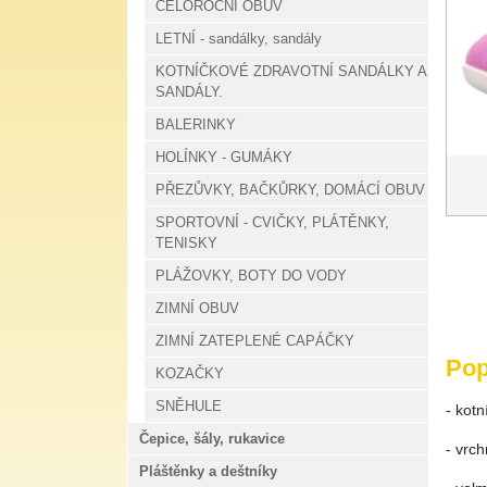
CELOROČNÍ OBUV
LETNÍ - sandálky, sandály
KOTNÍČKOVÉ ZDRAVOTNÍ SANDÁLKY A
SANDÁLY.
BALERINKY
HOLÍNKY - GUMÁKY
PŘEZŮVKY, BAČKŮRKY, DOMÁCÍ OBUV
SPORTOVNÍ - CVIČKY, PLÁTĚNKY,
TENISKY
PLÁŽOVKY, BOTY DO VODY
ZIMNÍ OBUV
ZIMNÍ ZATEPLENÉ CAPÁČKY
Pop
KOZAČKY
SNĚHULE
- kotn
Čepice, šály, rukavice
- vrch
Pláštěnky a deštníky