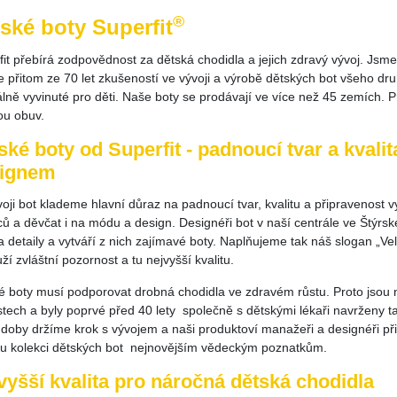
®
ské boty Superfit
it přebírá zodpovědnost za dětská chodidla a jejich zdravý vývoj. Jsme
e přitom ze 70 let zkušeností ve vývoji a výrobě dětských bot všeho dr
álně vyvinuté pro děti. Naše boty se prodávají ve více než 45 zemích.
ou obuv.
ské boty od Superfit - padnoucí tvar a kval
ignem
voji bot klademe hlavní důraz na padnoucí tvar, kvalitu a připraveno
ců a děvčat i na módu a design. Designéři bot v naší centrále ve Štýrs
a detaily a vytváří z nich zajímavé boty. Naplňujeme tak náš slogan „Ve
uží zvláštní pozornost a tu nejvyšší kvalitu.
é boty musí podporovat drobná chodidla ve zdravém růstu. Proto jsou 
stech a byly poprvé před 40 lety společně s dětskými lékaři navrženy 
doby držíme krok s vývojem a naši produktoví manažeři a designéři při
u kolekci dětských bot nejnovějším vědeckým poznatkům.
vyšší kvalita pro náročná dětská chodidla