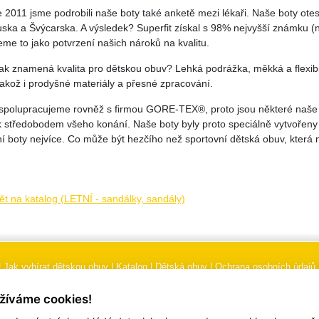
e 2011 jsme podrobili naše boty také anketě mezi lékaři. Naše boty ot
ska a Švýcarska. A výsledek? Superfit získal s 98% nejvyšší známku (
me to jako potvrzení našich nároků na kvalitu.
ak znamená kvalita pro dětskou obuv? Lehká podrážka, měkká a flexibi
jakož i prodyšné materiály a přesné zpracování.
spolupracujeme rovněž s firmou GORE-TEX®, proto jsou některé naše m
 středobodem všeho konání. Naše boty byly proto speciálně vytvořeny p
lní boty nejvíce. Co může být hezčího než sportovní dětská obuv, která
ět na katalog (LETNÍ - sandálky, sandály)
|
Jak vybírat dětskou obuv
|
Katalog
|
Dětská obuv
|
Ochrana osobních údajů
 podmínky
|
Značení
|
Doporučení, údržba obuvi, pokyny a informace k reklam
žíváme cookies!