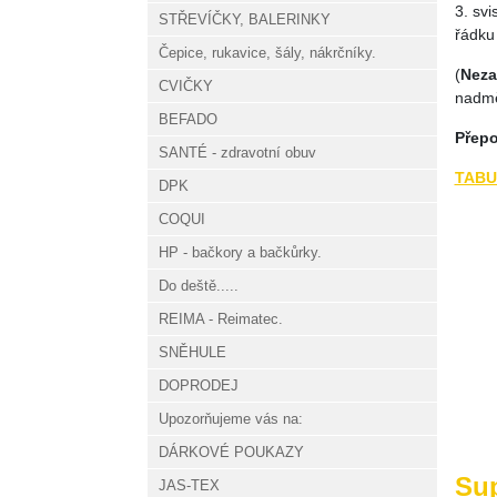
3. sv
STŘEVÍČKY, BALERINKY
řádku
Čepice, rukavice, šály, nákrčníky.
(
Nez
CVIČKY
nadmě
BEFADO
Přepo
SANTÉ - zdravotní obuv
TABU
DPK
COQUI
HP - bačkory a bačkůrky.
Do deště.....
REIMA - Reimatec.
SNĚHULE
DOPRODEJ
Upozorňujeme vás na:
DÁRKOVÉ POUKAZY
Sup
JAS-TEX