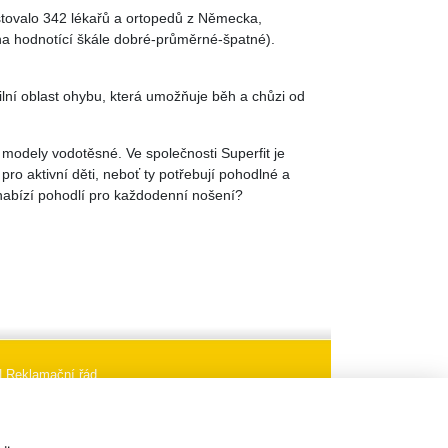
estovalo 342 lékařů a ortopedů z Německa,
na hodnotící škále dobré-průměrné-špatné).
lní oblast ohybu, která umožňuje běh a chůzi od
odely vodotěsné. Ve společnosti Superfit je
ro aktivní děti, neboť ty potřebují pohodlné a
 nabízí pohodlí pro každodenní nošení?
|
Reklamační řád
aci
Nastavení cookies