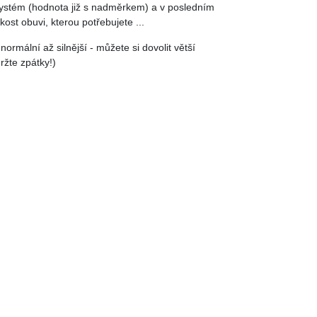
systém (hodnota již s nadměrkem) a v posledním
kost obuvi, kterou potřebujete ...
 normální až silnější - můžete si dovolit větší
ržte zpátky!)