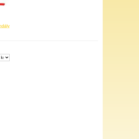
ndály