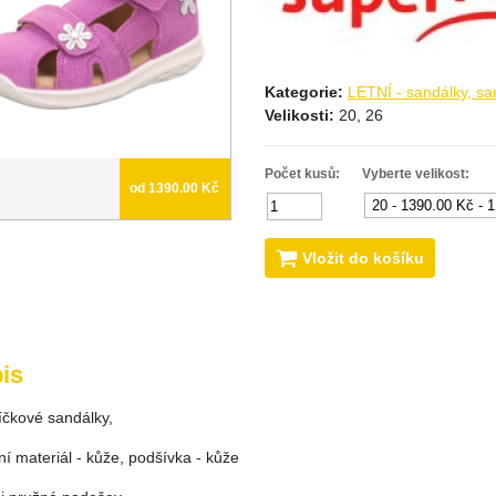
Kategorie:
LETNÍ - sandálky, sa
Velikosti:
20, 26
Počet kusů:
Vyberte velikost:
od 1390.00 Kč
Vložit do košíku
is
íčkové sandálky,
ní materiál - kůže, podšívka - kůže