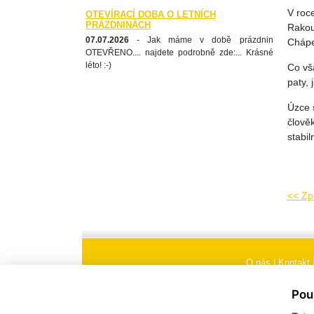
V roc
OTEVÍRACÍ DOBA O LETNÍCH
PRÁZDNINÁCH
Rakou
07.07.2026
- Jak máme v době prázdnin
Chápe
OTEVŘENO.... najdete podrobně zde:... Krásné
léto! :-)
Co vš
paty, 
Úzce 
člověk
stabi
<< Zp
O nás
|
Kontakt
Všeobecné obchodní
Pou