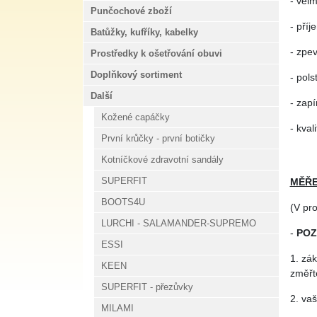
- vel
Punčochové zboží
- pří
Batůžky, kufříky, kabelky
- zpe
Prostředky k ošetřování obuvi
Doplňkový sortiment
- pols
Další
- zap
Kožené capáčky
- kval
První krůčky - první botičky
Kotníčkové zdravotní sandály
SUPERFIT
MĚŘE
BOOTS4U
(V pr
LURCHI - SALAMANDER-SUPREMO
-
POZ
ESSI
1. zák
KEEN
změřte
SUPERFIT - přezůvky
2. vaš
MILAMI