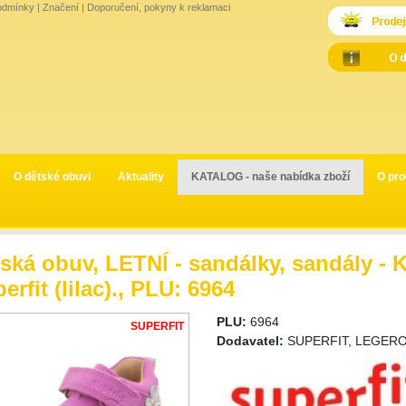
odmínky
|
Značení
|
Doporučení, pokyny k reklamaci
O dětské obuvi
Aktuality
KATALOG - naše nabídka zboží
O pro
ská obuv, LETNÍ - sandálky, sandály - 
erfit (lilac)., PLU: 6964
PLU:
6964
SUPERFIT
Dodavatel:
SUPERFIT, LEGERO