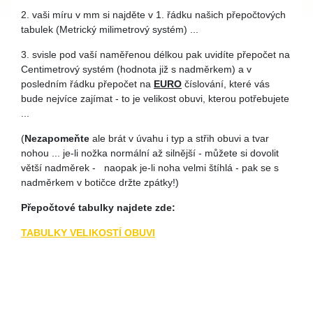
2. vaši míru v mm si najděte v 1. řádku našich přepočtových
tabulek (Metrický milimetrový systém) ...
3. svisle pod vaší naměřenou délkou pak uvidíte přepočet na
Centimetrový systém (hodnota již s nadměrkem) a v
posledním řádku přepočet na
EURO
číslování, které vás
bude nejvíce zajímat - to je velikost obuvi, kterou potřebujete
...
(
Nezapomeňte
ale brát v úvahu i typ a střih obuvi a tvar
nohou ... je-li nožka normální až silnější - můžete si dovolit
větší nadměrek - naopak je-li noha velmi štíhlá - pak se s
nadměrkem v botičce držte zpátky!)
Přepočtové tabulky najdete zde:
TABULKY VELIKOSTÍ OBUVI