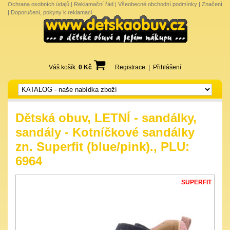
Ochrana osobních údajů
|
Reklamační řád
|
Všeobecné obchodní podmínky
|
Značení
|
Doporučení, pokyny k reklamaci
Váš košík:
0 Kč
Registrace
|
Přihlášení
Dětská obuv, LETNÍ - sandálky,
sandály - Kotníčkové sandálky
zn. Superfit (blue/pink)., PLU:
6964
SUPERFIT