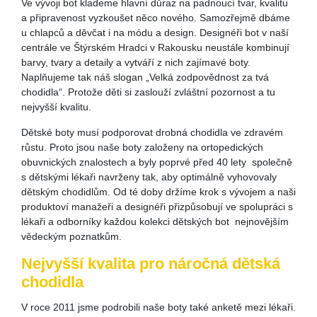
Ve vývoji bot klademe hlavní důraz na padnoucí tvar, kvalitu
a připravenost vyzkoušet něco nového. Samozřejmě dbáme
u chlapců a děvčat i na módu a design. Designéři bot v naší
centrále ve Štýrském Hradci v Rakousku neustále kombinují
barvy, tvary a detaily a vytváří z nich zajímavé boty.
Naplňujeme tak náš slogan „Velká zodpovědnost za tvá
chodidla“. Protože děti si zaslouží zvláštní pozornost a tu
nejvyšší kvalitu.
Dětské boty musí podporovat drobná chodidla ve zdravém
růstu. Proto jsou naše boty založeny na ortopedických
obuvnických znalostech a byly poprvé před 40 lety společně
s dětskými lékaři navrženy tak, aby optimálně vyhovovaly
dětským chodidlům. Od té doby držíme krok s vývojem a naši
produktoví manažeři a designéři přizpůsobují ve spolupráci s
lékaři a odborníky každou kolekci dětských bot nejnovějším
vědeckým poznatkům.
Nejvyšší kvalita pro náročná dětská
chodidla
V roce 2011 jsme podrobili naše boty také anketě mezi lékaři.