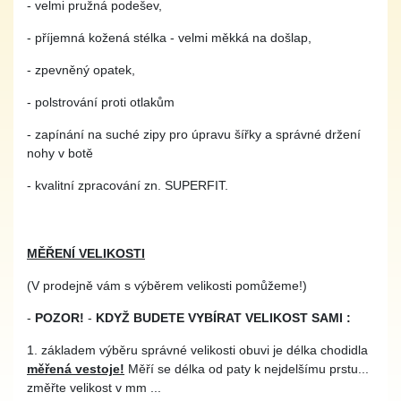
- velmi pružná podešev,
- příjemná kožená stélka - velmi měkká na došlap,
- zpevněný opatek,
- polstrování proti otlakům
- zapínání na suché zipy pro úpravu šířky a správné držení
nohy v botě
- kvalitní zpracování zn. SUPERFIT.
MĚŘENÍ VELIKOSTI
(V prodejně vám s výběrem velikosti pomůžeme!)
-
POZOR!
-
KDYŽ BUDETE VYBÍRAT VELIKOST SAMI :
1. základem výběru správné velikosti obuvi je délka chodidla
měřená vestoje!
Měří se délka od paty k nejdelšímu prstu...
změřte velikost v mm ...