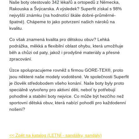
Naše boty otestovalo 342 lékařů a ortopedů z Německa,
Rakouska a Švýcarska. A výsledek? Superfit získal s 98%
nejvyšší známku (na hodnotící škále dobré-průměrné-
špatné). Chápeme to jako potvrzení našich nároků na
kvalitu.
Co však znamená kvalita pro dětskou obuv? Lehká
podrážka, měkká a flexibilní oblast ohybu, která umožňuje
běh a chůzi od paty, jakož i prodyšné materiály a přesné
zpracování.
Úzce spolupracujeme rovněž s firmou GORE-TEX®, proto
jsou některé naše modely vodotěsné. Ve společnosti Superfit
je člověk středobodem všeho konání. Naše boty byly proto
speciálně vytvořeny pro aktivní děti, neboť ty potřebují
pohodlné a stabilní boty nejvíce. Co může být hezčího než
sportovní dětská obuv, která nabízí pohodlí pro každodenní
nošení?
<< Zpět na katalog (LETNÍ - sandálky, sandály)