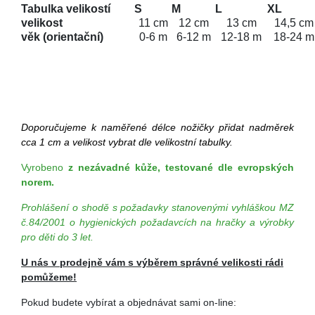
Tabulka velikostí
S
M
L
XL
velikost
11 cm
12 cm
13 cm
14,5 cm
věk (orientační)
0-6 m
6-12 m
12-18 m
18-24 m
Doporučujeme k naměřené délce nožičky přidat nadměrek
cca 1 cm a velikost vybrat dle velikostní tabulky.
Vyrobeno
z nezávadné kůže, testované dle evropských
norem.
Prohlášení o shodě s požadavky stanovenými vyhláškou MZ
č.84/2001 o hygienických požadavcích na hračky a výrobky
pro děti do 3 let.
U nás v prodejně vám s výběrem správné velikosti rádi
pomůžeme!
Pokud budete vybírat a objednávat sami on-line: