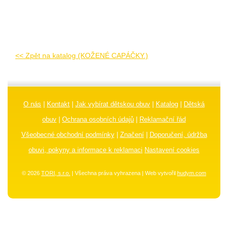
<< Zpět na katalog (KOŽENÉ CAPÁČKY.)
O nás
|
Kontakt
|
Jak vybírat dětskou obuv
|
Katalog
|
Dětská
obuv
|
Ochrana osobních údajů
|
Reklamační řád
Všeobecné obchodní podmínky
|
Značení
|
Doporučení, údržba
obuvi, pokyny a informace k reklamaci
Nastavení cookies
© 2026
TORI, s.r.o.
| Všechna práva vyhrazena | Web vytvořil
hudym.com