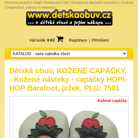
Ochrana osobních údajů
|
Reklamační řád
|
Všeobecné obchodní podmínky
|
Značení
|
Doporučení, pokyny k reklamaci
Váš košík:
0 Kč
Registrace
|
Přihlášení
Dětská obuv, KOŽENÉ CAPÁČKY.
- Kožené návleky - capáčky HOPI-
HOP Barefoot, ježek, PLU: 7501
Kožené capáčky