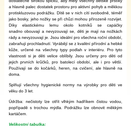
dostatečně širokou špičku, aby měly všechny dětské prstíky
a hlavně palec dostatek prostoru pro aktivní pohyb a měkkou
protiskluzovou podrážku. Dítě se v nich cítí svobodně, téměř
jako bosky, jeho nožky se při chůzi mohou přirozeně rozvíjet.
Díky elastickému lemu okolo kotníků se capáčky
snadno obouvají a nevyzouvají se, děti je mají na nožkách
rády a nevyzouvají je. Jsou ideální pro všechna roční období,
zabraňují prochladnutí. Vyrábějí se z kvalitní přírodní a hebké
kůže, určené na všechny typy podlah v interiéru. Pro tyto
vlastnosti si je děti velice oblíbily. Jsou určeny pro děti od
jejich prvních krůčků, pro batolecí období, ale i pro větší.
Používají se do kočárků, heren, na cvičení, ale hlavně na
doma.
Splňují všechny hygienické normy na výrobky pro děti ve
věku do 3 let.
Údržba: nečistoty lze otřít vlhkým hadříkem čistou vodou,
popřípadě s trochou mýdla. Podrážku lze obnovit měkkým
kartáčem.
Velikostní tabulka: