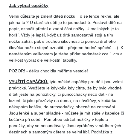
Jak vybrat capáčky
Velmi důležité je změřit dítěti nožku. To se lehce řekne, ale
jak na to ? U starších dětí je to jednoduché. Postavit dítě na
papír, označit přední a zadní část nožky. U malinkých je to
horší. Vždy je lepší, když už dítě samostatně stojí a tím
nožku zatíží, pak s trochou šikovnosti či pomoci druhého
člověka nožku stejně označit... přejeme hodně spěchů :-). K
naměřeným velikostem je třeba přidat nadměrek cca 1 cm a
velikost vybrat dle velikostní tabulky.
POZOR! - délku chodidla měříme vestoje!
VYUŽITÍ CAPÁČKŮ:
tyto měkké capáčky pro děti jsou velmi
praktické. Využijete je kdykoliv, kdy cítíte, že by bylo vhodné
dítěti ještě na ponožtičky, či punčocháčky něco dát - na
lezení, či jako přezůvky na doma, na návštěvy, v kočárku,
nákupním košíku, do autosedačky, obecně na cestování.
Jsou lehké a super skladné - můžete je mít stále v kabelce či
kočárku při sobě. Pomohou udržet nožičky v teple a
ponožky, aby se nesundávaly. Jsou vyráběny v nádherných
dezénech a samotným dětem se velmi líbí. Podrážka z