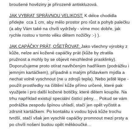
broušené hověziny je přirozeně antiskluzová.
JAK VYBRAT SPRÁVNOU VELIKOST:
K délce chodidla
přidejte cca 1 cm, aby mělo prostor pro růst a pohyb palečku
(a aby Vám také na chvíli vydržely - víme moc dobře, jak
rychle rostou v tomto věku dětem nožičky :-) ).
JAK CAPÁČKY PRÁT, OŠETŘOVAT:
Jako všechny výrobky z
kůže, nelze ani kožené capáčky prát (kůže by ztratila
pružnost a mohly by se objevit nevzhledné prasklinky).
Doporučujeme proto otírat navlhčeným hadříkem (podrážku i
jemným kartáčkem), případně s malým přídavkem mýdla a
nechat volně vyschnout (ne u zdrojů tepla). Nebo ještě lépe -
použít prostředky na čištění kůže přímo určené, které pak
využijete i pro další kožené botičky, které dětem koupíte. Na
trhu například existují speciální čistící pěny.... Pokud se vám
podrážka zespodu špínou uhladí, stačí jen opět vyčistit a
zdrsnit kartáčkem. Po kontaktu s vodou bývá kůže trochu
tvrdší, stačí však jen vyschlé capáčky promnout mezi prsty a
po chvíli nošení budou opět měkkoučké...