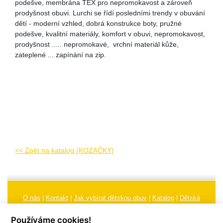
podešve, membrána TEX pro nepromokavost a zároveň
prodyšnost obuvi. Lurchi se řídí posledními trendy v obuvání
dětí - moderní vzhled, dobrá konstrukce boty, pružné
podešve, kvalitní materiály, komfort v obuvi, nepromokavost,
prodyšnost ..... nepromokavé, vrchní materiál kůže,
zateplené ... zapínání na zip.
<< Zpět na katalog (KOZAČKY)
O nás
|
Kontakt
|
Jak vybírat dětskou obuv
|
Katalog
|
Dětská
obuv
|
Ochrana osobních údajů
|
Reklamační řád
Používáme cookies!