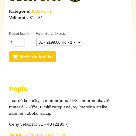
Kategorie:
KOZAČKY
Velikosti:
31 - 31
Počet kusů:
Vyberte velikost:
Vložit do košíku
Popis
- černé kozačky, s membránou TEX - nepromokavé!,
materiál - kůže, uvnitř zateplené, vyjímatelná stélka,
zapínání zboku na zip
Ceny velikostí: 31 - 40 (2199,-)
TABULKY VELIKOSTÍ OBUVI