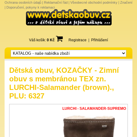
Ochrana osobních údajů
|
Reklamační řád
|
Všeobecné obchodní podmínky
|
Značení
|
Doporučení, pokyny k reklamaci
Váš košík:
0 Kč
Registrace
|
Přihlášení
Dětská obuv, KOZAČKY - Zimní
obuv s membránou TEX zn.
LURCHI-Salamander (brown).,
PLU: 6327
LURCHI - SALAMANDER-SUPREMO