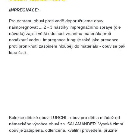
IMPREGNACE:
Pro ochranu obuvi proti vodě doporučujeme obuv
naimpregnovat ... 2 - 3 nástřiky impregnačního spraye (dle
návodu) zajistí větší odolnost vrchního materiálu proti
nasáknutí vodou. impregnace funguje také jako prevence
proti proniknutí zašpinění hlouběji do materiálu - obuv se pak
lépe čistí.
Kolekce dětské obuvi LURCHI - obuv pro děti a mládež od
německého výrobce obuvi zn. SALAMANDER. Vysoká zimní
obuv je zateplená, odlehčená, kvalitní provedení, pružné