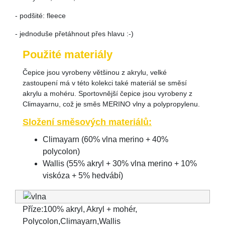
- podšité: fleece
- jednoduše přetáhnout přes hlavu :-)
Použité materiály
Čepice jsou vyrobeny většinou z akrylu, velké
zastoupení má v této kolekci také materiál se směsí
akrylu a mohéru. Sportovnější čepice jsou vyrobeny z
Climayarnu, což je směs MERINO vlny a polypropylenu.
Složení směsových materiálů:
Climayarn (60% vlna merino + 40%
polycolon)
Wallis (55% akryl + 30% vlna merino + 10%
viskóza + 5% hedvábí)
Příze:100% akryl, Akryl + mohér,
Polycolon,Climayarn,Wallis