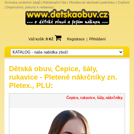
Ochrana osobních údajů
|
Reklamační řád
|
Všeobecné obchodní podmínky
|
Značení
|
Doporučení, pokyny k reklamaci
Váš košík:
0 Kč
Registrace
|
Přihlášení
Dětská obuv, Čepice, šály,
rukavice - Pletené nákrčníky zn.
Pletex., PLU:
Čepice, rukavice, šály, nákrčníky.