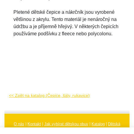
Pletené dětské čepice a nákrčník jsou vyrobené
většinou z akrylu. Tento materiál je nenáročný na
údržbu a je příjemně hřejivý. V některých čepicích
používáme podšívku z fleece nebo polycolonu.
<< Zpět na katalog (Čepice, šály, rukavice)
O nás
|
Kontakt
|
Jak vybírat dětskou obuv
|
Katalog
|
Dětská
obuv
|
Ochrana osobních údajů
|
Reklamační řád