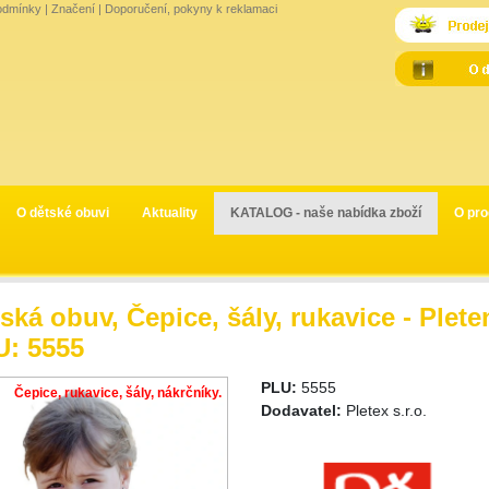
odmínky
|
Značení
|
Doporučení, pokyny k reklamaci
O dětské obuvi
Aktuality
KATALOG - naše nabídka zboží
O pro
ská obuv, Čepice, šály, rukavice - Plete
: 5555
PLU:
5555
Čepice, rukavice, šály, nákrčníky.
Dodavatel:
Pletex s.r.o.