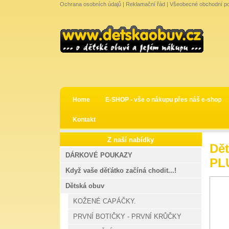
Ochrana osobních údajů
|
Reklamační řád
|
Všeobecné obchodní p
Home
E-SHOP - vše o nákupu přes náš e-shop
Kontakt
Z naší nabídky
Dět
DÁRKOVÉ POUKAZY
PLU
Když vaše děťátko začíná chodit...!
Dětská obuv
KOŽENÉ CAPÁČKY.
PRVNÍ BOTIČKY - PRVNÍ KRŮČKY