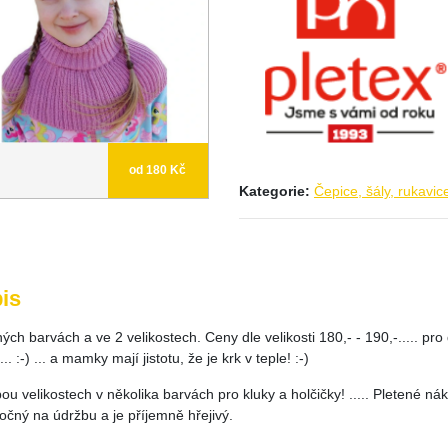
od 180 Kč
Kategorie:
Čepice, šály, rukavic
is
ých barvách a ve 2 velikostech. Ceny dle velikosti 180,- - 190,-..... pro
... :-) ... a mamky mají jistotu, že je krk v teple! :-)
ou velikostech v několika barvách pro kluky a holčičky! ..... Pletené ná
očný na údržbu a je příjemně hřejivý.