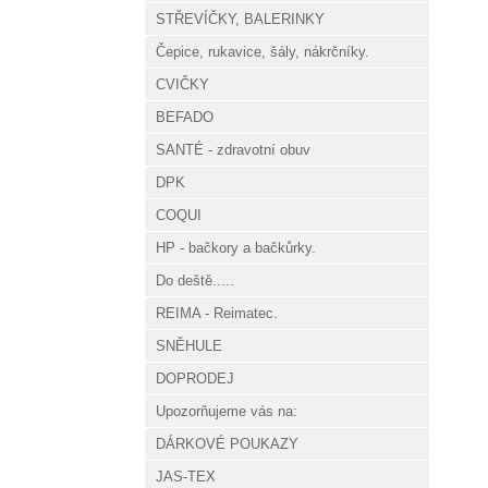
STŘEVÍČKY, BALERINKY
Čepice, rukavice, šály, nákrčníky.
CVIČKY
BEFADO
SANTÉ - zdravotní obuv
DPK
COQUI
HP - bačkory a bačkůrky.
Do deště.....
REIMA - Reimatec.
SNĚHULE
DOPRODEJ
Upozorňujeme vás na:
DÁRKOVÉ POUKAZY
JAS-TEX