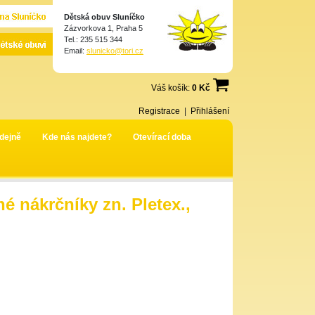
Dětská obuv Sluníčko
Zázvorkova 1, Praha 5
Tel.: 235 515 344
Email:
slunicko@tori.cz
Váš košík:
0 Kč
Registrace
|
Přihlášení
dejně
Kde nás najdete?
Otevírací doba
né nákrčníky zn. Pletex.,