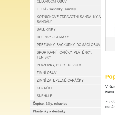
CELOROČNÍ OBUV
LETNÍ - sandálky, sandály
KOTNÍČKOVÉ ZDRAVOTNÍ SANDÁLKY A
SANDÁLY.
BALERINKY
HOLÍNKY - GUMÁKY
PŘEZŮVKY, BAČKŮRKY, DOMÁCÍ OBUV
SPORTOVNÍ - CVIČKY, PLÁTĚNKY,
TENISKY
PLÁŽOVKY, BOTY DO VODY
ZIMNÍ OBUV
Pop
ZIMNÍ ZATEPLENÉ CAPÁČKY
V různ
KOZAČKY
hlavu 
SNĚHULE
- v ob
Čepice, šály, rukavice
nenár
Pláštěnky a deštníky