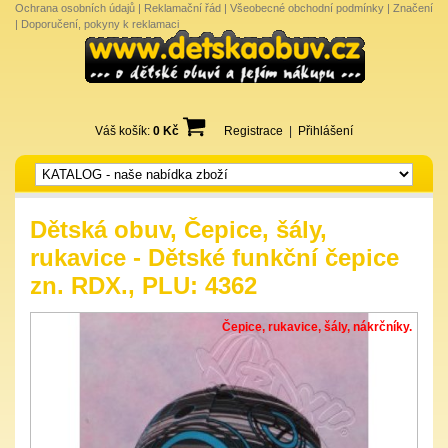
Ochrana osobních údajů
|
Reklamační řád
|
Všeobecné obchodní podmínky
|
Značení
|
Doporučení, pokyny k reklamaci
Váš košík:
0 Kč
Registrace
|
Přihlášení
Dětská obuv, Čepice, šály,
rukavice - Dětské funkční čepice
zn. RDX., PLU: 4362
Čepice, rukavice, šály, nákrčníky.