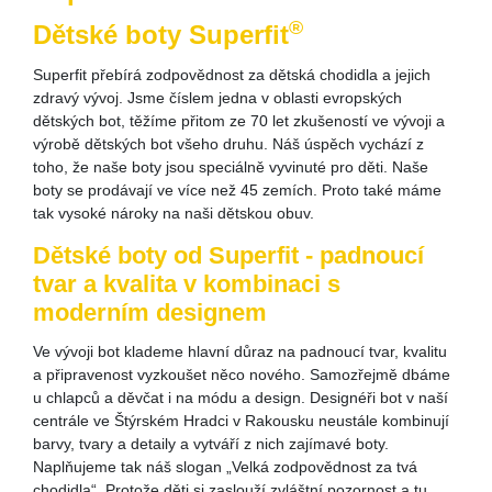
®
Dětské boty Superfit
Superfit přebírá zodpovědnost za dětská chodidla a jejich
zdravý vývoj. Jsme číslem jedna v oblasti evropských
dětských bot, těžíme přitom ze 70 let zkušeností ve vývoji a
výrobě dětských bot všeho druhu. Náš úspěch vychází z
toho, že naše boty jsou speciálně vyvinuté pro děti. Naše
boty se prodávají ve více než 45 zemích. Proto také máme
tak vysoké nároky na naši dětskou obuv.
Dětské boty od Superfit - padnoucí
tvar a kvalita v kombinaci s
moderním designem
Ve vývoji bot klademe hlavní důraz na padnoucí tvar, kvalitu
a připravenost vyzkoušet něco nového. Samozřejmě dbáme
u chlapců a děvčat i na módu a design. Designéři bot v naší
centrále ve Štýrském Hradci v Rakousku neustále kombinují
barvy, tvary a detaily a vytváří z nich zajímavé boty.
Naplňujeme tak náš slogan „Velká zodpovědnost za tvá
chodidla“. Protože děti si zaslouží zvláštní pozornost a tu