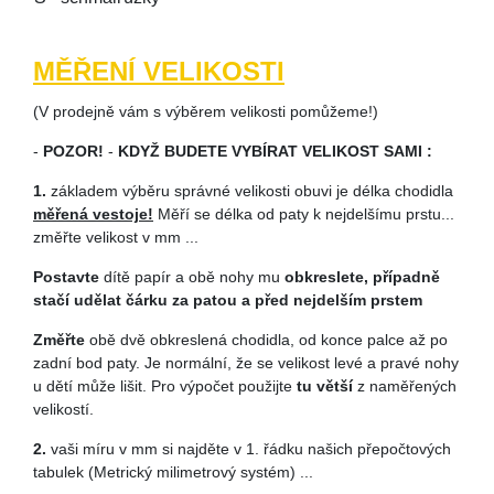
MĚŘENÍ VELIKOSTI
(V prodejně vám s výběrem velikosti pomůžeme!)
-
POZOR!
-
KDYŽ BUDETE VYBÍRAT VELIKOST SAMI :
1.
základem výběru správné velikosti obuvi je délka chodidla
měřená vestoje!
Měří se délka od paty k nejdelšímu prstu...
změřte velikost v mm ...
Postavte
dítě papír a obě nohy mu
obkreslete, případně
stačí udělat čárku za patou a před nejdelším prstem
Z
měřte
obě dvě obkreslená chodidla, od konce palce až po
zadní bod paty. Je normální, že se velikost levé a pravé nohy
u dětí může lišit. Pro výpočet použijte
tu větší
z naměřených
velikostí.
2.
vaši míru v mm si najděte v 1. řádku našich přepočtových
tabulek (Metrický milimetrový systém) ...