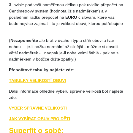
3.
svisle pod vaší naměřenou délkou pak uvidíte přepočet na
Centimetrový systém (hodnota již s nadměrkem) a v
posledním řádku přepočet na
EURO
číslování, které vás
bude nejvíce zajímat - to je velikost obuvi, kterou potřebujete
...
(
Nezapomeňte
ale brát v úvahu i typ a střih obuvi a tvar
nohou ... je-li nožka normální až silnější - můžete si dovolit
větší nadměrek - naopak je-li noha velmi štíhlá - pak se s
nadměrkem v botičce držte zpátky!)
Přepočtové tabulky najdete zde:
TABULKY VELIKOSTÍ OBUVI
Další informace ohledně výběru správné velikosti bot najdete
zde:
VÝBĚR SPRÁVNÉ VELIKOSTI
JAK VYBÍRAT OBUV PRO DĚTI
Superfit o sobě: