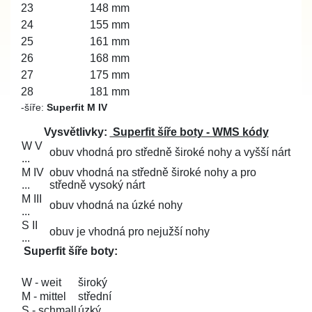
23
148 mm
24
155 mm
25
161 mm
26
168 mm
27
175 mm
28
181 mm
-
šíře:
Superfit M IV
Vysvětlivky:
Superfit šíře boty - WMS kódy
W V
obuv vhodná pro středně široké nohy a vyšší nárt
...
M IV
obuv vhodná na středně široké nohy a pro
...
středně vysoký nárt
M III
obuv vhodná na úzké nohy
...
S II
obuv je vhodná pro nejužší nohy
...
Superfit šíře boty:
W - weit
široký
M - mittel
střední
S - schmall
úzký