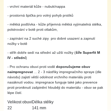
- vrchní materiál kůže - nubuk/nappa
- prostorná špička pro volný pohyb prstíků
- měkká podšívka - kůže příjemná měkká vyjímatelná stélka,
polstrování v botě proti otlakům,
- zapínání na 2 suché zipy pro dobré usazení a zapnutí
nožky v botě
- střih dobře sedí na střední až užší nožky (
šíře Superfit M
IV - střední
)
- Pro ochranu obuvi proti vodě
doporučujeme obuv
naimpregnovat
... 2 - 3 nástřiky impregnačního spraye (dle
návodu) zajistí větší odolnost vrchního materiálu proti
nasáknutí vodou. impregnace funguje také jako prevence
proti proniknutí zašpinění hlouběji do materiálu - obuv se pak
lépe čistí.
Velikost obuvi
Délka stélky
22
141 mm