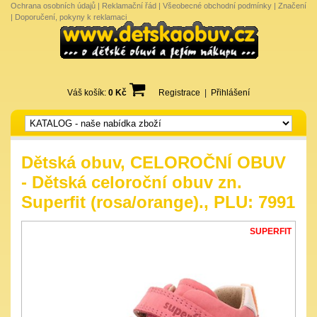
Ochrana osobních údajů
|
Reklamační řád
|
Všeobecné obchodní podmínky
|
Značení
|
Doporučení, pokyny k reklamaci
Váš košík:
0 Kč
Registrace
|
Přihlášení
Dětská obuv, CELOROČNÍ OBUV
- Dětská celoroční obuv zn.
Superfit (rosa/orange)., PLU: 7991
SUPERFIT