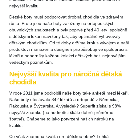
nejvyšší kvalitu.
Dětské boty musí podporovat drobná chodidla ve zdravém
růstu. Proto jsou naše boty založeny na ortopedických
obuvnických znalostech a byly poprvé před 40 lety společně
s dětskými lékaři navrženy tak, aby optimálně vyhovovaly
dětským chodidlům. Od té doby držíme krok s vývojem a naši
produktoví manažeři a designéři přizpůsobují ve spolupráci s
lékaři a odborníky každou kolekci dětských bot nejnovějším
vědeckým poznatkům.
Nejvyšší kvalita pro náročná dětská
chodidla
V roce 2011 jsme podrobili naše boty také anketě mezi lékaři.
Naše boty otestovalo 342 lékařů a ortopedů z Německa,
Rakouska a Švýcarska. A výsledek? Superfit získal s 98%
nejvyšší známku (na hodnotící škále dobré-průměrné-
špatné). Chápeme to jako potvrzení našich nároků na
kvalitu.
Co však znamená kvalita pro dětskou obuv? Lehká