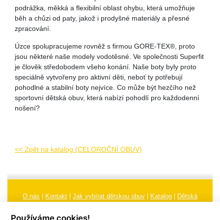
podrážka, měkká a flexibilní oblast ohybu, která umožňuje
běh a chůzi od paty, jakož i prodyšné materiály a přesné
zpracování.
Úzce spolupracujeme rovněž s firmou GORE-TEX®, proto
jsou některé naše modely vodotěsné. Ve společnosti Superfit
je člověk středobodem všeho konání. Naše boty byly proto
speciálně vytvořeny pro aktivní děti, neboť ty potřebují
pohodlné a stabilní boty nejvíce. Co může být hezčího než
sportovní dětská obuv, která nabízí pohodlí pro každodenní
nošení?
<< Zpět na katalog (CELOROČNÍ OBUV)
O nás
|
Kontakt
|
Jak vybírat dětskou obuv
|
Katalog
|
Dětská
obuv
|
Ochrana osobních údajů
|
Reklamační řád
Používáme cookies!