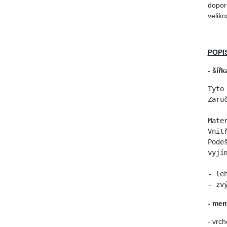
dopor
veliko
POPI
- šíř
Tyto
Zaru
Mate
Vnit
Pode
vyjí
- 
le
- zv
- mem
- vrc