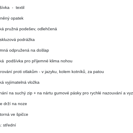
ívka - textil
vněný opatek
ká pružná podešev, odlehčená
tiskluzová podrážka
jemná odpružená na došlap
á podšívka pro příjemné klima nohou
trování proti otlakům - v jazyku, kolem kotníků, za patou
á vyjímatelná vložka
nání na suchý zip + na nártu gumové pásky pro rychlé nazouvání a vyz
ře drží na noze
torná ve špičce
a: střední