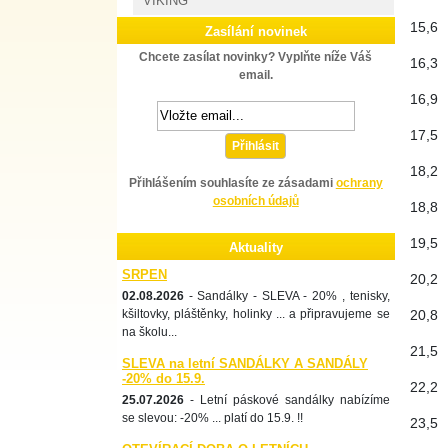
VIKING
15,6
Zasílání novinek
Chcete zasílat novinky? Vyplňte níže Váš
16,3
email.
16,9
17,5
Přihlásit
18,2
Přihlášením souhlasíte ze zásadami
ochrany
osobních údajů
18,8
19,5
Aktuality
SRPEN
20,2
02.08.2026
- Sandálky - SLEVA - 20% , tenisky,
kšiltovky, pláštěnky, holinky ... a připravujeme se
20,8
na školu...
21,5
SLEVA na letní SANDÁLKY A SANDÁLY
-20% do 15.9.
22,2
25.07.2026
- Letní páskové sandálky nabízíme
se slevou: -20% ... platí do 15.9. !!
23,5