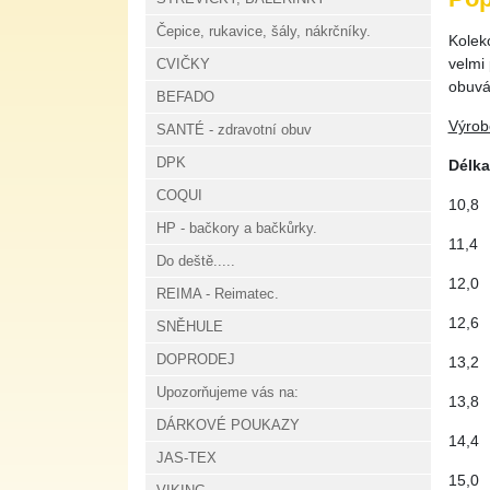
Čepice, rukavice, šály, nákrčníky.
Kolek
velmi 
CVIČKY
obuván
BEFADO
Výrobc
SANTÉ - zdravotní obuv
DPK
Délk
COQUI
10,8
HP - bačkory a bačkůrky.
11,4
Do deště.....
12,0
REIMA - Reimatec.
12,6
SNĚHULE
DOPRODEJ
13,2
Upozorňujeme vás na:
13,8
DÁRKOVÉ POUKAZY
14,4
JAS-TEX
15,0