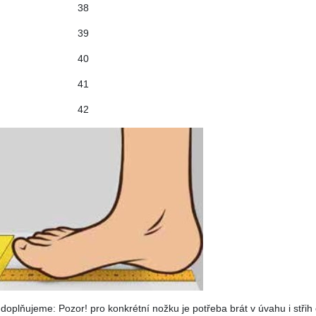
38
39
40
41
42
 doplňujeme: Pozor! pro konkrétní nožku je potřeba brát v úvahu i střih 