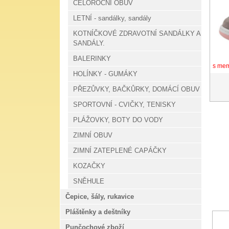
CELOROČNÍ OBUV
LETNÍ - sandálky, sandály
KOTNÍČKOVÉ ZDRAVOTNÍ SANDÁLKY A
SANDÁLY.
BALERINKY
s me
HOLÍNKY - GUMÁKY
PŘEZŮVKY, BAČKŮRKY, DOMÁCÍ OBUV
SPORTOVNÍ - CVIČKY, TENISKY
PLÁŽOVKY, BOTY DO VODY
ZIMNÍ OBUV
ZIMNÍ ZATEPLENÉ CAPÁČKY
KOZAČKY
SNĚHULE
Čepice, šály, rukavice
Pláštěnky a deštníky
Punčochové zboží