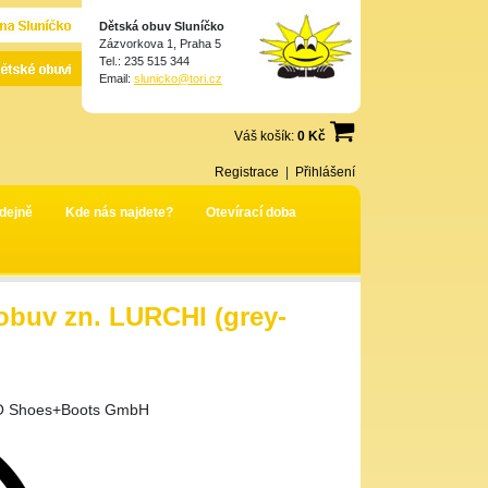
Dětská obuv Sluníčko
Zázvorkova 1, Praha 5
Tel.: 235 515 344
Email:
slunicko@tori.cz
Váš košík:
0 Kč
Registrace
|
Přihlášení
dejně
Kde nás najdete?
Otevírací doba
buv zn. LURCHI (grey-
 Shoes+Boots GmbH