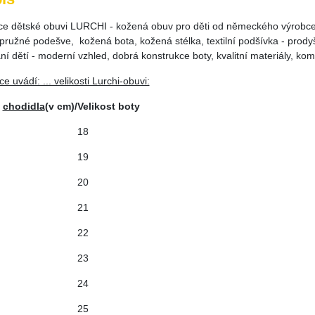
ce dětské obuvi LURCHI - kožená obuv pro děti od německého výrobce
pružné podešve, kožená bota, kožená stélka, textilní podšívka - prodyš
í dětí - moderní vzhled, dobrá konstrukce boty, kvalitní materiály, komfo
e uvádí: ... velikosti Lurchi-obuvi:
a
chodidla
(v cm)/
Velikost boty
18
19
20
21
22
23
24
25