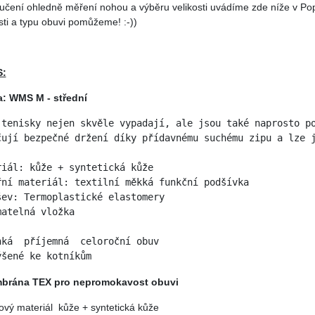
učení ohledně měření nohou a výběru velikosti uvádíme zde níže v Pop
sti a typu obuvi pomůžeme! :-))
S:
ka: WMS M - střední
 tenisky nejen skvěle vypadají, ale jsou také naprosto p
čují bezpečné držení díky přídavnému suchému zipu a lze 
riál: kůže + syntetická kůže

řní materiál: textilní měkká funkční podšívka

šev: Termoplastické elastomery

matelná vložka
hká  příjemná  celoroční obuv 
ýšené ke kotníkům
brána TEX pro nepromokavost obuvi
hový materiál kůže + syntetická kůže