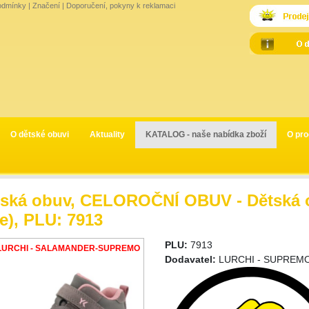
odmínky
|
Značení
|
Doporučení, pokyny k reklamaci
O dětské obuvi
Aktuality
KATALOG - naše nabídka zboží
O pro
ská obuv, CELOROČNÍ OBUV - Dětská o
e), PLU: 7913
PLU:
7913
LURCHI - SALAMANDER-SUPREMO
Dodavatel:
LURCHI - SUPREMO