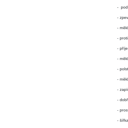
- podš
- zpe
- měk
- pro
- pří
-
měkk
- pols
-
měkk
-
zapí
- dob
- pros
- šířk