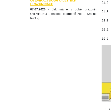
OTEVÍRACÍ DOBA O LETNÍCH
24,2
PRÁZDNINÁCH
07.07.2026
- Jak máme v době prázdnin
24,8
OTEVŘENO.... najdete podrobně zde:... Krásné
léto! :-)
25,5
26,2
26,8
... my