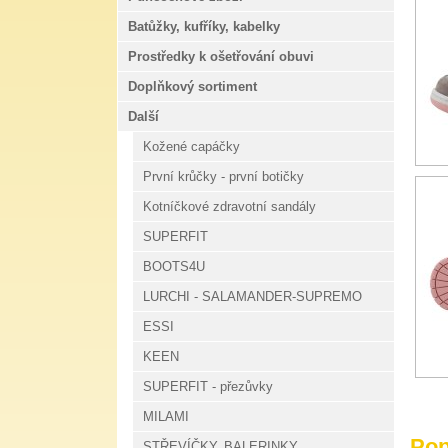
Batůžky, kufříky, kabelky
Prostředky k ošetřování obuvi
Doplňkový sortiment
Další
Kožené capáčky
První krůčky - první botičky
Kotníčkové zdravotní sandály
SUPERFIT
BOOTS4U
LURCHI - SALAMANDER-SUPREMO
ESSI
KEEN
SUPERFIT - přezůvky
MILAMI
Pop
STŘEVÍČKY, BALERINKY