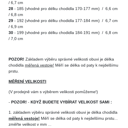
/ 6,7 cm
28
- 185 (vhodné pro délku chodidla 170-177 mm) / 6,6 cm
/ 6,8 cm
29
- 192 (vhodné pro délku chodidla 177-184 mm) / 6,7 cm
/ 6,9 cm
30
- 199 (vhodné pro délku chodidla 184-191 mm) / 6,8 cm
/ 7,0 cm
POZOR!
Základem výběru správné velikosti obuvi je délka
chodidla
měřená vestoje!
Měří se délka od paty k nejdelšímu
prstu.
MĚŘENÍ VELIKOSTI
(V prodejně vám s výběrem velikosti pomůžeme!)
-
POZOR!
-
KDYŽ BUDETE VYBÍRAT VELIKOST SAMI :
1. základem výběru správné velikosti obuvi je délka chodidla
měřená vestoje!
Měří se délka od paty k nejdelšímu prstu...
změřte velikost v mm ...