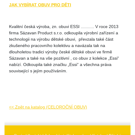
JAK VYBÍRAT OBUV PRO DĚTI
Kvalitní česká výroba, zn. obuvi ESSI ........... V roce 2013
firma Sázavan Product s.r.o. odkoupila výrobní zařízení a
technologii na výrobu dětské obuvi, převzala také část
zkušeného pracovního kolektivu a navázala tak na
dlouholetou tradici výroby české dětské obuvi ve firmě
Sázavan a také na vše pozitivní , co obuv z kolekce „Essi“
nabízí. Odkoupila také značku „Essi“ a všechna práva
související s jejím používáním.
<< Zpět na katalog (CELOROČNÍ OBUV)