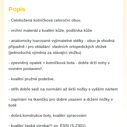
Popis
- Celokožená kotníčková celoroční obuv,
- vrchní materiál z kvalitní kůže, podšívka kůže
- anatomicky tvarované vyjímatelné stélky - obuv je vhodná
případně i pro vkládání vlastních ortopedických vložek
(jednoduchá výměna za stávající vložku)
- zpevněný opatek + kotníčková bota - dobře drží nohy v
rovném postavení!,
- kvalitní pružné podešve,
- střih dobře sedí na normální až širší nožky s vyšším nártem
- zapínání na tkaničku pro dobré usazení a držení nožky v
botě
- dobrá konstrukce boty, kvalitní zpracování
- kvalitní česká výroba(!) zn. ESSI (S 2301).