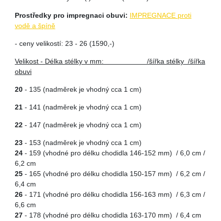
Prostředky pro impregnaci obuvi:
IMPREGNACE proti
vodě a špíně
- ceny velikostí: 23 - 26 (1590,-)
Velikost - Délka stélky v mm: /šířka stélky /šířka
obuvi
20
- 135 (nadměrek je vhodný cca 1 cm)
21
- 141 (nadměrek je vhodný cca 1 cm)
22
- 147 (nadměrek je vhodný cca 1 cm)
23
- 153 (nadměrek je vhodný cca 1 cm)
24
- 159 (vhodné pro délku chodidla 146-152 mm) / 6,0 cm /
6,2 cm
25
- 165 (vhodné pro délku chodidla 150-157 mm) / 6,2 cm /
6,4 cm
26
- 171 (vhodné pro délku chodidla 156-163 mm) / 6,3 cm /
6,6 cm
27
- 178 (vhodné pro délku chodidla 163-170 mm) / 6,4 cm