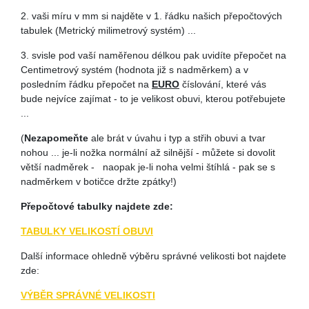
2. vaši míru v mm si najděte v 1. řádku našich přepočtových
tabulek (Metrický milimetrový systém) ...
3. svisle pod vaší naměřenou délkou pak uvidíte přepočet na
Centimetrový systém (hodnota již s nadměrkem) a v
posledním řádku přepočet na
EURO
číslování, které vás
bude nejvíce zajímat - to je velikost obuvi, kterou potřebujete
...
(
Nezapomeňte
ale brát v úvahu i typ a střih obuvi a tvar
nohou ... je-li nožka normální až silnější - můžete si dovolit
větší nadměrek - naopak je-li noha velmi štíhlá - pak se s
nadměrkem v botičce držte zpátky!)
Přepočtové tabulky najdete zde:
TABULKY VELIKOSTÍ OBUVI
Další informace ohledně výběru správné velikosti bot najdete
zde:
VÝBĚR SPRÁVNÉ VELIKOSTI