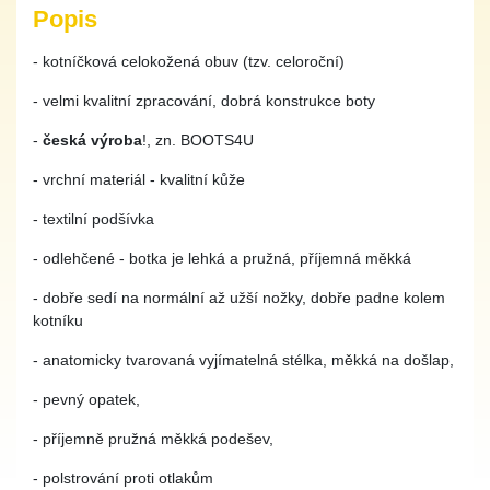
Popis
- kotníčková celokožená obuv (tzv. celoroční)
- velmi kvalitní zpracování, dobrá konstrukce boty
-
česká výroba
!, zn. BOOTS4U
- vrchní materiál - kvalitní kůže
- textilní podšívka
- odlehčené - botka je lehká a pružná, příjemná měkká
- dobře sedí na normální až užší nožky, dobře padne kolem
kotníku
- anatomicky tvarovaná vyjímatelná stélka, měkká na došlap,
- pevný opatek,
- příjemně pružná měkká podešev,
- polstrování proti otlakům