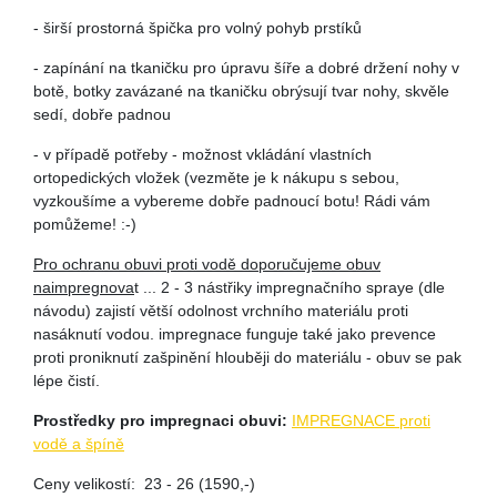
- širší prostorná špička pro volný pohyb prstíků
- zapínání na tkaničku pro úpravu šíře a dobré držení nohy v
botě, botky zavázané na tkaničku obrýsují tvar nohy, skvěle
sedí, dobře padnou
- v případě potřeby - možnost vkládání vlastních
ortopedických vložek (vezměte je k nákupu s sebou,
vyzkoušíme a vybereme dobře padnoucí botu! Rádi vám
pomůžeme! :-)
Pro ochranu obuvi proti vodě doporučujeme obuv
naimpregnova
t ... 2 - 3 nástřiky impregnačního spraye (dle
návodu) zajistí větší odolnost vrchního materiálu proti
nasáknutí vodou. impregnace funguje také jako prevence
proti proniknutí zašpinění hlouběji do materiálu - obuv se pak
lépe čistí.
Prostředky pro impregnaci obuvi:
IMPREGNACE proti
vodě a špíně
Ceny velikostí: 23 - 26 (1590,-)