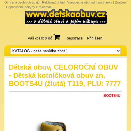
Ochrana osobních údajů
|
Reklamační řád
|
Všeobecné obchodní podmínky
|
Značení
|
Doporučení, pokyny k reklamaci
Váš košík:
0 Kč
Registrace
|
Přihlášení
Dětská obuv, CELOROČNÍ OBUV
- Dětská kotníčková obuv zn.
BOOTS4U (žlutá) T119, PLU: 7777
BOOTS4U