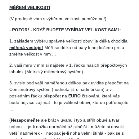
MĚŘENÍ VELIKOSTI
(V prodejně vám s výběrem velikosti pomůžeme!)
-
POZOR!
-
KDYŽ BUDETE VYBÍRAT VELIKOST SAMI :
1. základem výběru správné velikosti obuvi je délka chodidla
měřená vestoje!
Měří se délka od paty k nejdelšímu prstu...
změřte velikost v mm ...
2. vaši míru v mm si najděte v 1. řádku našich přepočtových
tabulek (Metrický milimetrový systém) ...
3. svisle pod vaší naměřenou délkou pak uvidíte přepočet na
Centimetrový systém (hodnota již s nadměrkem) a v
posledním řádku přepočet na
EURO
číslování, které vás
bude nejvíce zajímat - to je velikost obuvi, kterou potřebujete
...
(
Nezapomeňte
ale brát v úvahu i typ a střih obuvi a tvar
nohou ... je-li nožka normální až silnější - můžete si dovolit
větší nadměrek - naopak je-li noha velmi štíhlá - pak se s