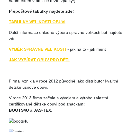
nadměrkem v botičce držte zpátky!)
Přepočtové tabulky najdete zde:
TABULKY VELIKOSTÍ OBUVI
Další informace ohledně výběru správné velikosti bot najdete
zde:
VÝBĚR SPRÁVNÉ VELIKOSTI
-
jak na to - jak měřit
JAK VYBÍRAT OBUV PRO DĚTI
Firma vznikla v roce 2012 původně jako distributor kvalitní
dětské usňové obuvi.
V roce 2013 firma začala s vývojem a výrobou vlastní
certifikované dětské obuvi pod značkami:
BOOTS4U
a
JAS-TEX
.