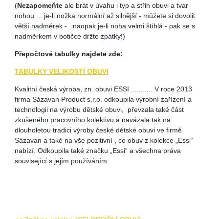
(
Nezapomeňte
ale brát v úvahu i typ a střih obuvi a tvar
nohou ... je-li nožka normální až silnější - můžete si dovolit
větší nadměrek - naopak je-li noha velmi štíhlá - pak se s
nadměrkem v botičce držte zpátky!)
Přepočtové tabulky najdete zde:
TABULKY VELIKOSTÍ OBUVI
Kvalitní česká výroba, zn. obuvi ESSI ........... V roce 2013
firma Sázavan Product s.r.o. odkoupila výrobní zařízení a
technologii na výrobu dětské obuvi, převzala také část
zkušeného pracovního kolektivu a navázala tak na
dlouholetou tradici výroby české dětské obuvi ve firmě
Sázavan a také na vše pozitivní , co obuv z kolekce „Essi“
nabízí. Odkoupila také značku „Essi“ a všechna práva
související s jejím používáním.