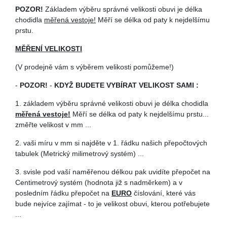
POZOR!
Základem výběru správné velikosti obuvi je délka
chodidla
měřená vestoje!
Měří se délka od paty k nejdelšímu
prstu.
MĚŘENÍ VELIKOSTI
(V prodejně vám s výběrem velikosti pomůžeme!)
-
POZOR!
-
KDYŽ BUDETE VYBÍRAT VELIKOST SAMI :
1. základem výběru správné velikosti obuvi je délka chodidla
měřená vestoje!
Měří se délka od paty k nejdelšímu prstu...
změřte velikost v mm ...
2. vaši míru v mm si najděte v 1. řádku našich přepočtových
tabulek (Metrický milimetrový systém) ...
3. svisle pod vaší naměřenou délkou pak uvidíte přepočet na
Centimetrový systém (hodnota již s nadměrkem) a v
posledním řádku přepočet na
EURO
číslování, které vás
bude nejvíce zajímat - to je velikost obuvi, kterou potřebujete
...