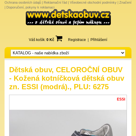
Ochrana osobních údajů
|
Reklamační řád
|
Všeobecné obchodní podmínky
|
Značení
|
Doporučení, pokyny k reklamaci
Váš košík:
0 Kč
Registrace
|
Přihlášení
Dětská obuv, CELOROČNÍ OBUV
- Kožená kotníčková dětská obuv
zn. ESSI (modrá)., PLU: 6275
ESSI