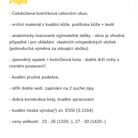
Popis
- Celokožená kotníčková celoroční obuv,
- vrchní materiál z kvalitní kůže, podšívka kůže + textil
- anatomicky tvarované vyjímatelné stélky - obuv je vhodná
případně i pro vkládání vlastních ortopedických vložek
(jednoduchá výměna za stávající vložku)
- zpevněný opatek + kotníčková bota - dobře drží nohy v
rovném postavení!,
- kvalitní pružné podešve,
- střih dobře sedí, zapínání na 2 suché zipy,
- dobrá konstrukce boty, kvalitní zpracování
- kvalitní česká výroba(!) zn. ESSI (S 2164).
- ceny velikostí: 23 - 26 (1320,-), 27 - 30 (1420,-)