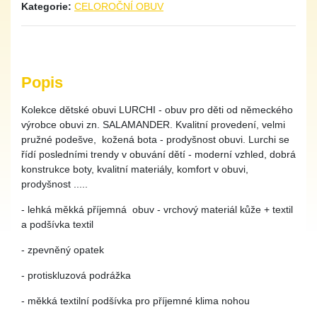
Kategorie:
CELOROČNÍ OBUV
Popis
Kolekce dětské obuvi LURCHI - obuv pro děti od německého
výrobce obuvi zn. SALAMANDER. Kvalitní provedení, velmi
pružné podešve, kožená bota - prodyšnost obuvi. Lurchi se
řídí posledními trendy v obuvání dětí - moderní vzhled, dobrá
konstrukce boty, kvalitní materiály, komfort v obuvi,
prodyšnost .....
-
lehká měkká příjemná obuv - vrchový materiál kůže + textil
a podšívka textil
- zpevněný opatek
- protiskluzová podrážka
-
měkká textilní podšívka pro příjemné klima nohou