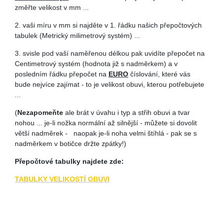
změřte velikost v mm ...
2. vaši míru v mm si najděte v 1. řádku našich přepočtových
tabulek (Metrický milimetrový systém) ...
3. svisle pod vaší naměřenou délkou pak uvidíte přepočet na
Centimetrový systém (hodnota již s nadměrkem) a v
posledním řádku přepočet na
EURO
číslování, které vás
bude nejvíce zajímat - to je velikost obuvi, kterou potřebujete
...
(
Nezapomeňte
ale brát v úvahu i typ a střih obuvi a tvar
nohou ... je-li nožka normální až silnější - můžete si dovolit
větší nadměrek - naopak je-li noha velmi štíhlá - pak se s
nadměrkem v botičce držte zpátky!)
Přepočtové tabulky najdete zde:
TABULKY VELIKOSTÍ OBUVI