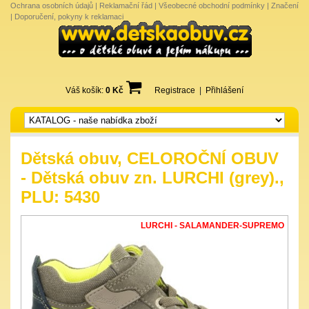
Ochrana osobních údajů
|
Reklamační řád
|
Všeobecné obchodní podmínky
|
Značení
|
Doporučení, pokyny k reklamaci
Váš košík:
0 Kč
Registrace
|
Přihlášení
Dětská obuv, CELOROČNÍ OBUV
- Dětská obuv zn. LURCHI (grey).,
PLU: 5430
LURCHI - SALAMANDER-SUPREMO