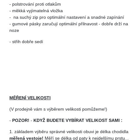
- polstrování proti otlakům
-
měkká vyjímatelná vložka
-
na suchý zip pro optimální nastavení a snadné zapínání
-
gumové pásky zaručují optimální přilnavost - dobře drží na
noze
- střih dobře sedí
MĚŘENÍ VELIKOSTI
(V prodejně vám s výběrem velikosti pomůžeme!)
-
POZOR!
-
KDYŽ BUDETE VYBÍRAT VELIKOST SAMI :
1. základem výběru správné velikosti obuvi je délka chodidla
měřená vestoje!
Měří se délka od paty k nejdelšímu prstu...