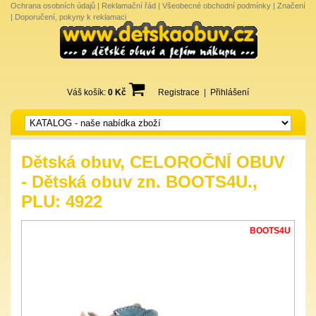
Ochrana osobních údajů
|
Reklamační řád
|
Všeobecné obchodní podmínky
|
Značení
|
Doporučení, pokyny k reklamaci
Váš košík:
0 Kč
Registrace
|
Přihlášení
Dětská obuv, CELOROČNÍ OBUV
- Dětská obuv zn. BOOTS4U.,
PLU: 4922
BOOTS4U