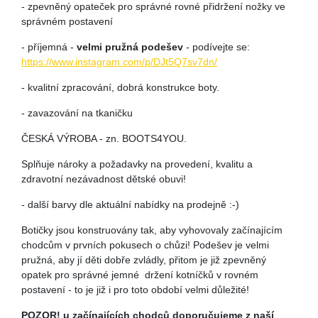
- zpevněný opateček pro správné rovné přidržení nožky ve
správném postavení
- příjemná -
velmi pružná podešev
- podívejte se:
https://www.instagram.com/p/DJt5Q7sv7dn/
- kvalitní zpracování, dobrá konstrukce boty.
- zavazování na tkaničku
ČESKÁ VÝROBA - zn. BOOTS4YOU.
Splňuje nároky a požadavky na provedení, kvalitu a
zdravotní nezávadnost dětské obuvi!
- další barvy dle aktuální nabídky na prodejně :-)
Botičky jsou konstruovány tak, aby vyhovovaly začínajícím
chodcům v prvních pokusech o chůzi! Podešev je velmi
pružná, aby jí děti dobře zvládly, přitom je již zpevněný
opatek pro správné jemné držení kotníčků v rovném
postavení - to je již i pro toto období velmi důležité!
POZOR! u začínajících chodců doporučujeme z naší