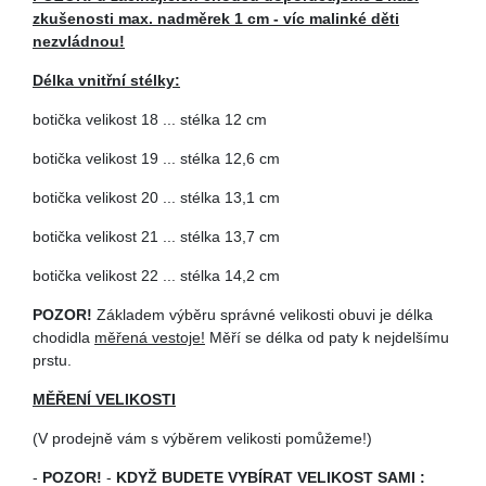
zkušenosti max. nadměrek 1 cm - víc malinké děti
nezvládnou!
Délka vnitřní stélky:
botička velikost 18 ... stélka 12 cm
botička velikost 19 ... stélka 12,6 cm
botička velikost 20 ... stélka 13,1 cm
botička velikost 21 ... stélka 13,7 cm
botička velikost 22 ... stélka 14,2 cm
POZOR!
Základem výběru správné velikosti obuvi je délka
chodidla
měřená vestoje!
Měří se délka od paty k nejdelšímu
prstu.
MĚŘENÍ VELIKOSTI
(V prodejně vám s výběrem velikosti pomůžeme!)
-
POZOR!
-
KDYŽ BUDETE VYBÍRAT VELIKOST SAMI :