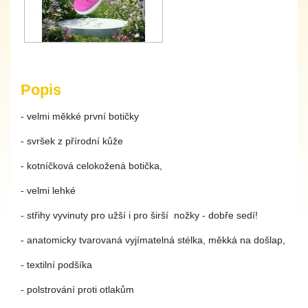
Popis
- velmi měkké první botičky
- svršek z přírodní kůže
- kotníčková celokožená botička,
- velmi lehké
- střihy vyvinuty pro užší i pro širší nožky - dobře sedí!
- anatomicky tvarovaná vyjímatelná stélka, měkká na došlap,
- textilní podšíka
- polstrování proti otlakům