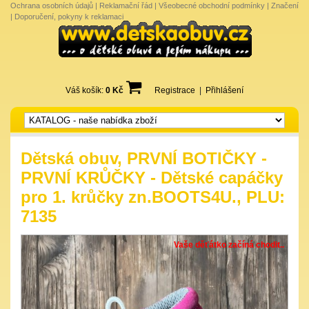
Ochrana osobních údajů
|
Reklamační řád
|
Všeobecné obchodní podmínky
|
Značení
|
Doporučení, pokyny k reklamaci
Váš košík:
0 Kč
Registrace
|
Přihlášení
Dětská obuv, PRVNÍ BOTIČKY -
PRVNÍ KRŮČKY - Dětské capáčky
pro 1. krůčky zn.BOOTS4U., PLU:
7135
Vaše děťátko začíná chodit..