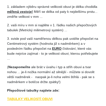
1. základem výběru správné velikosti obuvi je délka chodidla
měřená vestoje!
Měří se délka od paty k nejdelšímu prstu...
změřte velikost v mm ...
2. vaši míru v mm si najděte v 1. řádku našich přepočtových
tabulek (Metrický milimetrový systém) ...
3. svisle pod vaší naměřenou délkou pak uvidíte přepočet na
Centimetrový systém (hodnota již s nadměrkem) a v
posledním řádku přepočet na
EURO
číslování, které vás
bude nejvíce zajímat - to je velikost obuvi, kterou potřebujete
...
(
Nezapomeňte
ale brát v úvahu i typ a střih obuvi a tvar
nohou ... je-li nožka normální až silnější - můžete si dovolit
větší nadměrek - naopak je-li noha velmi štíhlá - pak se s
nadměrkem v botičce držte zpátky!)
Přepočtové tabulky najdete zde:
TABULKY VELIKOSTÍ OBUVI