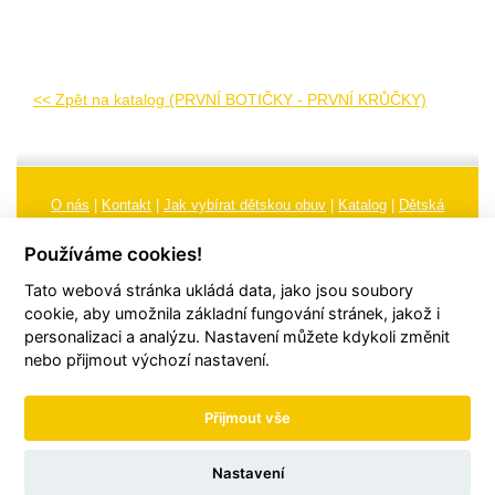
<< Zpět na katalog (PRVNÍ BOTIČKY - PRVNÍ KRŮČKY)
O nás
|
Kontakt
|
Jak vybírat dětskou obuv
|
Katalog
|
Dětská
obuv
|
Ochrana osobních údajů
|
Reklamační řád
Používáme cookies!
Všeobecné obchodní podmínky
|
Značení
|
Doporučení, údržba
Tato webová stránka ukládá data, jako jsou soubory
obuvi, pokyny a informace k reklamaci
Nastavení cookies
cookie, aby umožnila základní fungování stránek, jakož i
personalizaci a analýzu. Nastavení můžete kdykoli změnit
© 2026
TORI, s.r.o.
| Všechna práva vyhrazena | Web vytvořil
hudym.com
nebo přijmout výchozí nastavení.
Přijmout vše
Nastavení