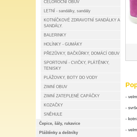
CELOROČNÍ OBUV
LETNÍ - sandálky, sandály
KOTNÍČKOVÉ ZDRAVOTNÍ SANDÁLKY A
SANDÁLY.
BALERINKY
HOLÍNKY - GUMÁKY
PŘEZŮVKY, BAČKŮRKY, DOMÁCÍ OBUV
SPORTOVNÍ - CVIČKY, PLÁTĚNKY,
TENISKY
PLÁŽOVKY, BOTY DO VODY
Pop
ZIMNÍ OBUV
ZIMNÍ ZATEPLENÉ CAPÁČKY
- velm
KOZAČKY
- svrš
SNĚHULE
- kot
Čepice, šály, rukavice
- velm
Pláštěnky a deštníky