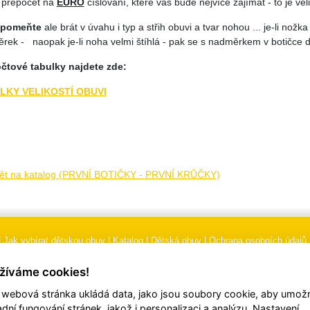
 přepočet na
EURO
číslování, které vás bude nejvíce zajímat - to je veli
apomeňte
ale brát v úvahu i typ a střih obuvi a tvar nohou ... je-li nožka
rek - naopak je-li noha velmi štíhlá - pak se s nadměrkem v botičce d
čtové tabulky najdete zde:
LKY VELIKOSTÍ OBUVI
ět na katalog (PRVNÍ BOTIČKY - PRVNÍ KRŮČKY)
|
Jak vybírat dětskou obuv
|
Katalog
|
Dětská obuv
|
Ochrana osobních údajů
 podmínky
|
Značení
|
Doporučení, údržba obuvi, pokyny a informace k reklam
žíváme cookies!
 webová stránka ukládá data, jako jsou soubory cookie, aby umožn
© 2026
TORI, s.r.o.
| Všechna práva vyhrazena | Web vytvořil
hudym.com
adní fungování stránek, jakož i personalizaci a analýzu. Nastavení