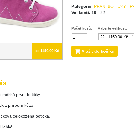
Kategorie:
PRVNÍ BOTIČKY - 
Velikosti:
19 - 22
Počet kusů:
Vyberte velikost:
Vložit do košíku
od 1150.00 Kč
is
i měkké první botičky
ek z přírodní kůže
níčková celokožená botička,
i lehké