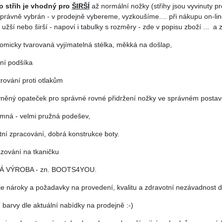
o střih je vhodný pro
ŠIRŠÍ
až normální nožky (střihy jsou vyvinuty pr
správně vybrán - v prodejně vybereme, vyzkoušíme.... při nákupu on-line
užší nebo širší - napoví i tabulky s rozměry - zde v popisu zboží ... a
tomicky tvarovaná vyjímatelná stélka, měkká na došlap,
ilní podšíka
trování proti otlakům
vněný opateček pro správné rovné přidržení nožky ve správném postav
jemná - velmi pružná podešev,
itní zpracování, dobrá konstrukce boty.
azování na tkaničku
Á VÝROBA - zn. BOOTS4YOU.
je nároky a požadavky na provedení, kvalitu a zdravotní nezávadnost d
í barvy dle aktuální nabídky na prodejně :-)