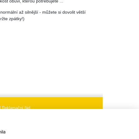
kost obuvi, kterou potřebujete ...
 normální až silnější - můžete si dovolit větší
ržte zpátky!)
|
Reklamační řád
aci
Nastavení cookies
ila