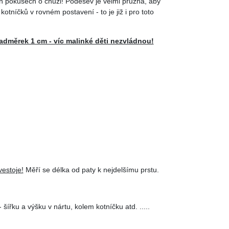
h pokusech o chůzi! Podešev je velmi pružná, aby
otníčků v rovném postavení - to je již i pro toto
dměrek 1 cm - víc malinké děti nezvládnou!
estoje!
Měří se délka od paty k nejdelšímu prstu.
 šířku a výšku v nártu, kolem kotníčku atd. .....