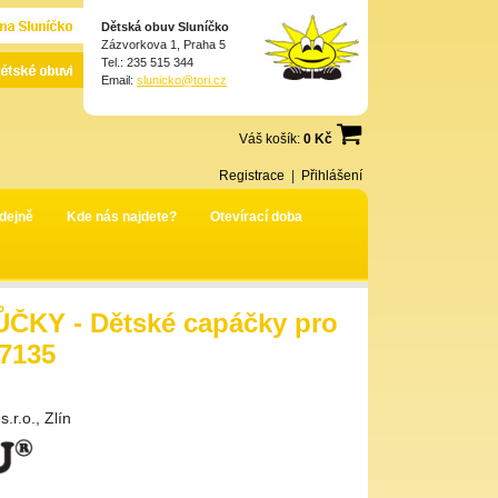
Dětská obuv Sluníčko
Zázvorkova 1, Praha 5
Tel.: 235 515 344
Email:
slunicko@tori.cz
Váš košík:
0 Kč
Registrace
|
Přihlášení
dejně
Kde nás najdete?
Otevírací doba
ČKY - Dětské capáčky pro
 7135
r.o., Zlín