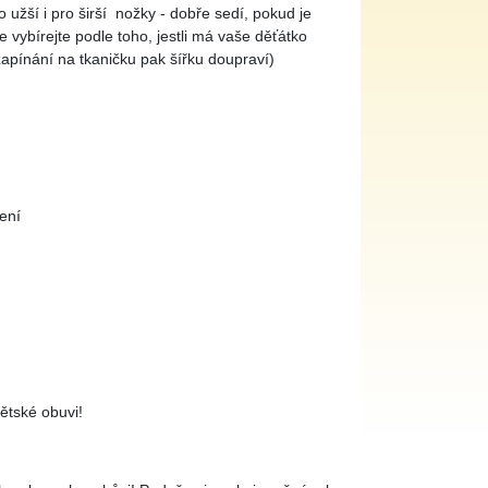
o užší i pro širší nožky - dobře sedí, pokud je
 vybírejte podle toho, jestli má vaše děťátko
 zapínání na tkaničku pak šířku doupraví)
ení
ětské obuvi!