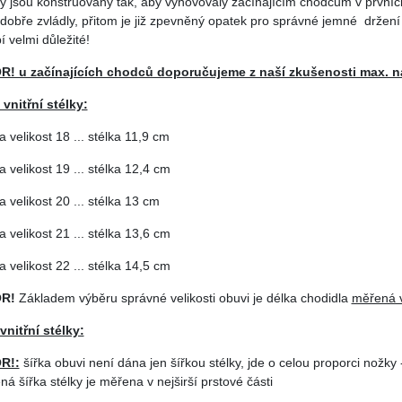
ky jsou konstruovány tak, aby vyhovovaly začínajícím chodcům v prvníc
i dobře zvládly, přitom je již zpevněný opatek pro správné jemné držení k
 velmi důležité!
! u začínajících chodců doporučujeme z naší zkušenosti max. na
 vnitřní stélky:
a velikost 18 ... stélka 11,9 cm
a velikost 19 ... stélka 12,4 cm
a velikost 20 ... stélka 13 cm
a velikost 21 ... stélka 13,6 cm
a velikost 22 ... stélka 14,5 cm
R!
Základem výběru správné velikosti obuvi je délka chodidla
měřená v
vnitřní stélky:
R!:
šířka obuvi není dána jen šířkou stélky, jde o celou proporci nožky -
á šířka stélky je měřena v nejširší prstové části