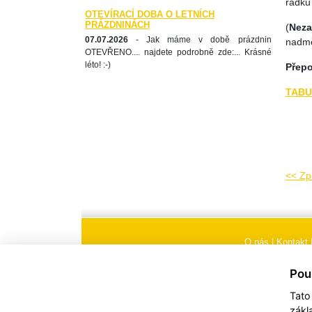
řádku
OTEVÍRACÍ DOBA O LETNÍCH
PRÁZDNINÁCH
(
Nez
07.07.2026
- Jak máme v době prázdnin
nadmě
OTEVŘENO.... najdete podrobně zde:... Krásné
léto! :-)
Přepo
TABU
<< Zp
O nás
|
Kontakt
Všeobecné obchodní
Pou
Tato
zákl