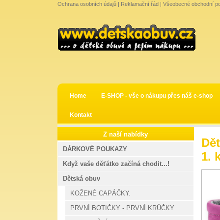
Ochrana osobních údajů
|
Reklamační řád
|
Všeobecné obchodní p
Home
E-SHOP - vše o nákupu přes náš e-shop
Kontakt
Z naší nabídky
Dět
DÁRKOVÉ POUKAZY
1. 
Když vaše děťátko začíná chodit...!
Dětská obuv
KOŽENÉ CAPÁČKY.
PRVNÍ BOTIČKY - PRVNÍ KRŮČKY