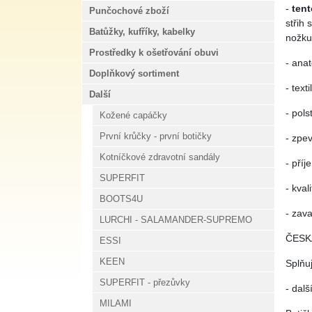
-
tent
Punčochové zboží
střih 
Batůžky, kufříky, kabelky
nožku 
Prostředky k ošetřování obuvi
- ana
Doplňkový sortiment
- text
Další
- pols
Kožené capáčky
První krůčky - první botičky
- zpe
Kotníčkové zdravotní sandály
- pří
SUPERFIT
- kval
BOOTS4U
- zav
LURCHI - SALAMANDER-SUPREMO
ČESK
ESSI
KEEN
Splňu
SUPERFIT - přezůvky
- dalš
MILAMI