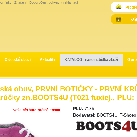
odmínky
|
Značení
|
Doporučení, pokyny k reklamaci
O dětské obuvi
Aktuality
KATALOG - naše nabídka zboží
O pro
ská obuv, PRVNÍ BOTIČKY - PRVNÍ KRŮ
krůčky zn.BOOTS4U (T021 fuxie)., PLU:
PLU:
7135
Vaše děťátko začíná chodit..
Dodavatel:
BOOTS4U, T-Shoes s.