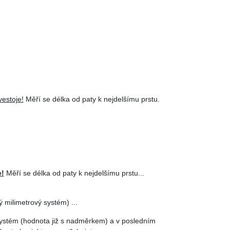
estoje!
Měří se délka od paty k nejdelšímu prstu.
e!
Měří se délka od paty k nejdelšímu prstu...
 milimetrový systém) ...
systém (hodnota již s nadměrkem) a v posledním