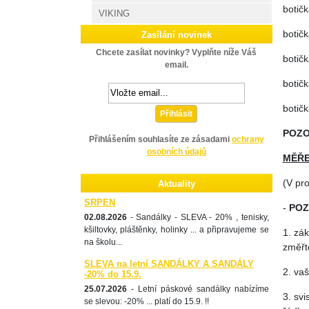
botičk
VIKING
botičk
Zasílání novinek
Chcete zasílat novinky? Vyplňte níže Váš
botičk
email.
botičk
botičk
Přihlásit
POZO
Přihlášením souhlasíte ze zásadami
ochrany
osobních údajů
MĚŘE
(V pr
Aktuality
SRPEN
-
POZ
02.08.2026
- Sandálky - SLEVA - 20% , tenisky,
kšiltovky, pláštěnky, holinky ... a připravujeme se
1. zák
na školu...
změřte
SLEVA na letní SANDÁLKY A SANDÁLY
2. vaš
-20% do 15.9.
25.07.2026
- Letní páskové sandálky nabízíme
3. sv
se slevou: -20% ... platí do 15.9. !!