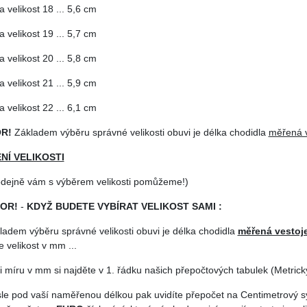
a velikost 18 ... 5,6 cm
a velikost 19 ... 5,7 cm
a velikost 20 ... 5,8 cm
a velikost 21 ... 5,9 cm
a velikost 22 ... 6,1 cm
R!
Základem výběru správné velikosti obuvi je délka chodidla
měřená v
NÍ VELIKOSTI
odejně vám s výběrem velikosti pomůžeme!)
OR!
-
KDYŽ BUDETE VYBÍRAT VELIKOST SAMI :
ladem výběru správné velikosti obuvi je délka chodidla
měřená vestoj
 velikost v mm ...
i míru v mm si najděte v 1. řádku našich přepočtových tabulek (Metrický
isle pod vaší naměřenou délkou pak uvidíte přepočet na Centimetrový 