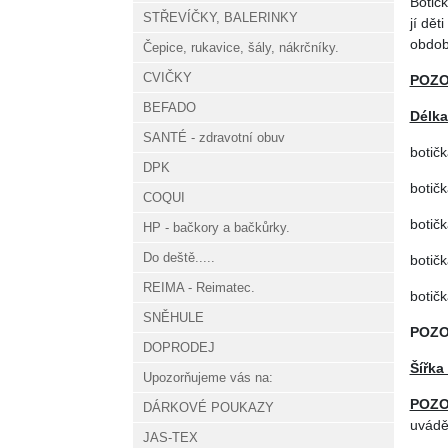
Botič
STŘEVÍČKY, BALERINKY
jí dět
období
Čepice, rukavice, šály, nákrčníky.
CVIČKY
POZOR
BEFADO
Délka
SANTÉ - zdravotní obuv
botičk
DPK
botičk
COQUI
botičk
HP - bačkory a bačkůrky.
Do deště.....
botičk
REIMA - Reimatec.
botičk
SNĚHULE
POZO
DOPRODEJ
Šířka 
Upozorňujeme vás na:
POZO
DÁRKOVÉ POUKAZY
uváděn
JAS-TEX