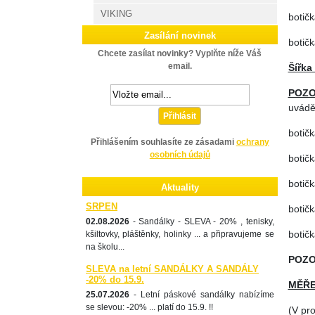
VIKING
botičk
Zasílání novinek
botičk
Chcete zasílat novinky? Vyplňte níže Váš
email.
Šířka 
POZO
uváděn
Přihlásit
botičk
Přihlášením souhlasíte ze zásadami
ochrany
osobních údajů
botičk
botičk
Aktuality
SRPEN
botičk
02.08.2026
- Sandálky - SLEVA - 20% , tenisky,
botičk
kšiltovky, pláštěnky, holinky ... a připravujeme se
na školu...
POZO
SLEVA na letní SANDÁLKY A SANDÁLY
-20% do 15.9.
MĚŘE
25.07.2026
- Letní páskové sandálky nabízíme
se slevou: -20% ... platí do 15.9. !!
(V pr