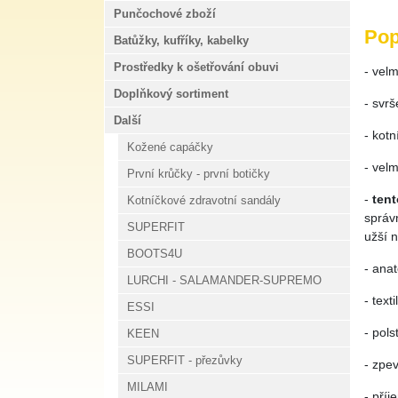
Punčochové zboží
Pop
Batůžky, kufříky, kabelky
Prostředky k ošetřování obuvi
- velm
Doplňkový sortiment
- svrš
Další
- kot
Kožené capáčky
- velm
První krůčky - první botičky
-
tent
Kotníčkové zdravotní sandály
správn
SUPERFIT
užší n
BOOTS4U
- ana
LURCHI - SALAMANDER-SUPREMO
- text
ESSI
- pols
KEEN
SUPERFIT - přezůvky
- zpe
MILAMI
- pří