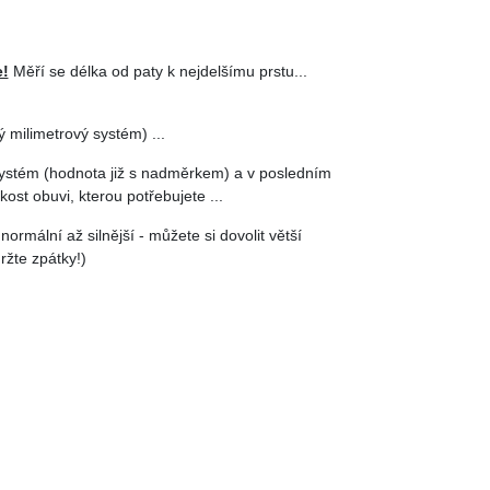
e!
Měří se délka od paty k nejdelšímu prstu...
 milimetrový systém) ...
systém (hodnota již s nadměrkem) a v posledním
kost obuvi, kterou potřebujete ...
 normální až silnější - můžete si dovolit větší
ržte zpátky!)