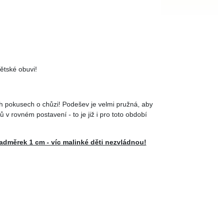
ětské obuvi!
h pokusech o chůzi! Podešev je velmi pružná, aby
ů v rovném postavení - to je již i pro toto období
dměrek 1 cm - víc malinké děti nezvládnou!