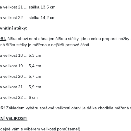
a velikost 21 ... stélka 13,5 cm
a velikost 22 ... stélka 14,2 cm
vnitřní stélky:
R!:
šířka obuvi není dána jen šířkou stélky, jde o celou proporci nožky -
á šířka stélky je měřena v nejširší prstové části
a velikost 18 ... 5,3 cm
a velikost 19 ... 5,4 cm
a velikost 20 ... 5,7 cm
a velikost 21 ... 5,9 cm
a velikost 22 ... 6 cm
R!
Základem výběru správné velikosti obuvi je délka chodidla
měřená v
NÍ VELIKOSTI
odejně vám s výběrem velikosti pomůžeme!)