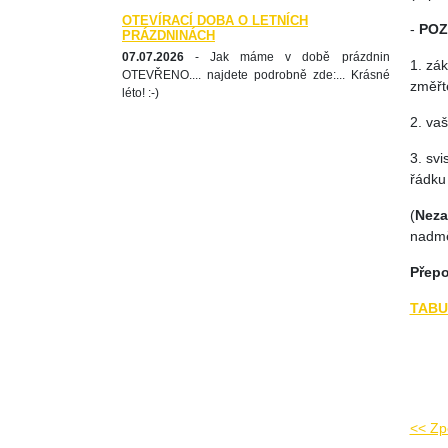
OTEVÍRACÍ DOBA O LETNÍCH
-
POZ
PRÁZDNINÁCH
07.07.2026
- Jak máme v době prázdnin
1. zák
OTEVŘENO.... najdete podrobně zde:... Krásné
změřte
léto! :-)
2. vaš
3. sv
řádku
(
Nez
nadmě
Přepo
TABU
<< Zp