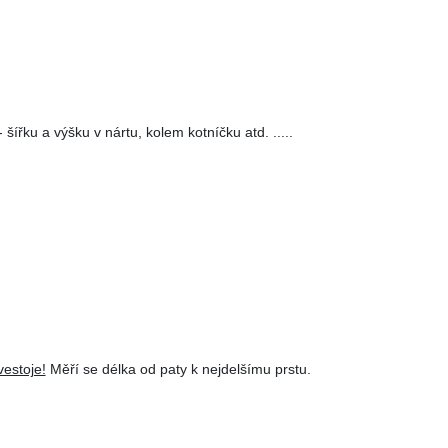
 šířku a výšku v nártu, kolem kotníčku atd. .....
estoje!
Měří se délka od paty k nejdelšímu prstu.