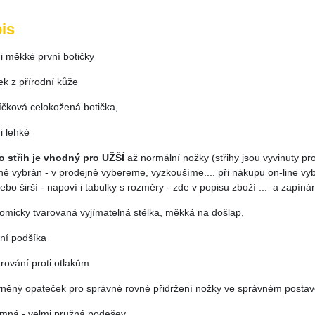
is
i měkké první botičky
ek z přírodní kůže
níčková celokožená botička,
i lehké
o střih je vhodný pro
UŽŠÍ
až normální nožky (střihy jsou vyvinuty pro
ě vybrán - v prodejně vybereme, vyzkoušíme.... při nákupu on-line vybí
ebo širší - napoví i tabulky s rozměry - zde v popisu zboží ... a zapíná
tomicky tvarovaná vyjímatelná stélka, měkká na došlap,
ilní podšíka
trování proti otlakům
vněný opateček pro správné rovné přidržení nožky ve správném postav
jemná - velmi pružná podešev,