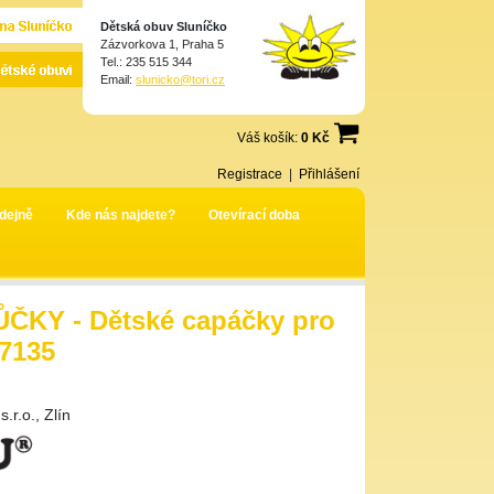
Dětská obuv Sluníčko
Zázvorkova 1, Praha 5
Tel.: 235 515 344
Email:
slunicko@tori.cz
Váš košík:
0 Kč
Registrace
|
Přihlášení
dejně
Kde nás najdete?
Otevírací doba
ČKY - Dětské capáčky pro
 7135
r.o., Zlín