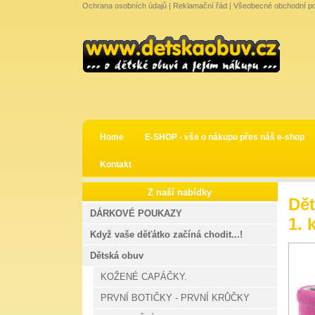
Ochrana osobních údajů
|
Reklamační řád
|
Všeobecné obchodní p
Home
E-SHOP - vše o nákupu přes náš e-shop
Kontakt
Z naší nabídky
Dět
DÁRKOVÉ POUKAZY
1. 
Když vaše děťátko začíná chodit...!
Dětská obuv
KOŽENÉ CAPÁČKY.
PRVNÍ BOTIČKY - PRVNÍ KRŮČKY