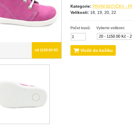
Kategorie:
PRVNÍ BOTIČKY - 
Velikosti:
18, 19, 20, 22
Počet kusů:
Vyberte velikost:
Vložit do košíku
od 1150.00 Kč