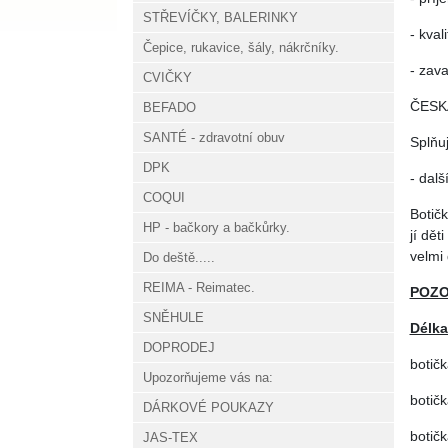
STŘEVÍČKY, BALERINKY
- kval
Čepice, rukavice, šály, nákrčníky.
- zav
CVIČKY
ČESK
BEFADO
SANTÉ - zdravotní obuv
Splňu
DPK
- dalš
COQUI
Botič
HP - bačkory a bačkůrky.
jí dět
velmi 
Do deště.....
REIMA - Reimatec.
POZOR
SNĚHULE
Délka
DOPRODEJ
botičk
Upozorňujeme vás na:
botičk
DÁRKOVÉ POUKAZY
botičk
JAS-TEX