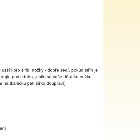
 užší i pro širší nožky - dobře sedí, pokud střih je
rejte podle toho, jestli má vaše děťátko nožku
ní na tkaničku pak šířku doupraví)
ení