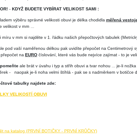
OR!
-
KDYŽ BUDETE VYBÍRAT VELIKOST SAMI :
ladem výběru správné velikosti obuvi je délka chodidla
měřená vestoj
 velikost v mm ...
i míru v mm si najděte v 1. řádku našich přepočtových tabulek (Metrický
isle pod vaší naměřenou délkou pak uvidíte přepočet na Centimetrový 
 přepočet na
EURO
číslování, které vás bude nejvíce zajímat - to je veli
apomeňte
ale brát v úvahu i typ a střih obuvi a tvar nohou ... je-li nožka
rek - naopak je-li noha velmi štíhlá - pak se s nadměrkem v botičce d
čtové tabulky najdete zde:
LKY VELIKOSTÍ OBUVI
ět na katalog (PRVNÍ BOTIČKY - PRVNÍ KRŮČKY)