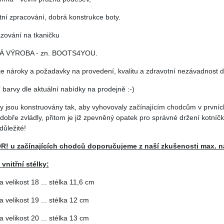
itní zpracování, dobrá konstrukce boty.
azování na tkaničku
Á VÝROBA - zn. BOOTS4YOU.
je nároky a požadavky na provedení, kvalitu a zdravotní nezávadnost d
í barvy dle aktuální nabídky na prodejně :-)
ky jsou konstruovány tak, aby vyhovovaly začínajícím chodcům v prvníc
i dobře zvládly, přitom je již zpevněný opatek pro správné držení kotníčk
důležité!
! u začínajících chodců doporučujeme z naší zkušenosti max. na
 vnitřní stélky:
a velikost 18 ... stélka 11,6 cm
a velikost 19 ... stélka 12 cm
a velikost 20 ... stélka 13 cm