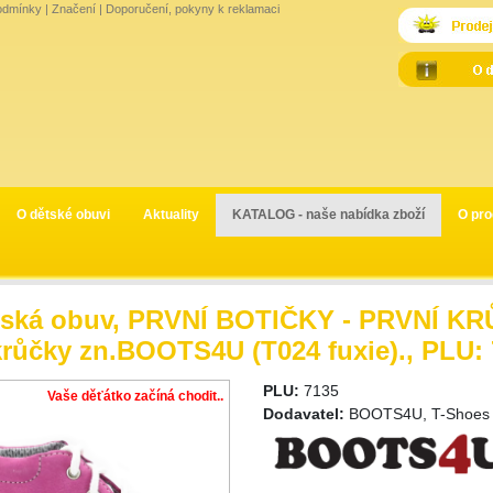
odmínky
|
Značení
|
Doporučení, pokyny k reklamaci
O dětské obuvi
Aktuality
KATALOG - naše nabídka zboží
O pro
ská obuv, PRVNÍ BOTIČKY - PRVNÍ KRŮ
krůčky zn.BOOTS4U (T024 fuxie)., PLU:
PLU:
7135
Vaše děťátko začíná chodit..
Dodavatel:
BOOTS4U, T-Shoes s.