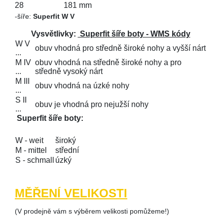
28
181 mm
-
šíře:
Superfit W V
Vysvětlivky:
Superfit šíře boty - WMS kódy
W V
obuv vhodná pro středně široké nohy a vyšší nárt
...
M IV
obuv vhodná na středně široké nohy a pro
...
středně vysoký nárt
M III
obuv vhodná na úzké nohy
...
S II
obuv je vhodná pro nejužší nohy
...
Superfit šíře boty:
W - weit
široký
M - mittel
střední
S - schmall
úzký
MĚŘENÍ VELIKOSTI
(V prodejně vám s výběrem velikosti pomůžeme!)