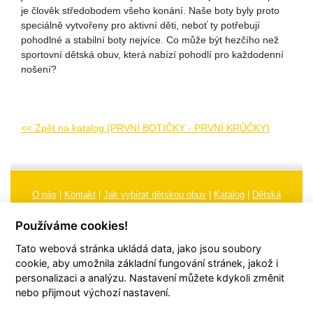
je člověk středobodem všeho konání. Naše boty byly proto
speciálně vytvořeny pro aktivní děti, neboť ty potřebují
pohodlné a stabilní boty nejvíce. Co může být hezčího než
sportovní dětská obuv, která nabízí pohodlí pro každodenní
nošení?
<< Zpět na katalog (PRVNÍ BOTIČKY - PRVNÍ KRŮČKY)
O nás
|
Kontakt
|
Jak vybírat dětskou obuv
|
Katalog
|
Dětská
obuv
|
Ochrana osobních údajů
|
Reklamační řád
Používáme cookies!
Všeobecné obchodní podmínky
|
Značení
|
Doporučení, údržba
Tato webová stránka ukládá data, jako jsou soubory
obuvi, pokyny a informace k reklamaci
Nastavení cookies
cookie, aby umožnila základní fungování stránek, jakož i
personalizaci a analýzu. Nastavení můžete kdykoli změnit
© 2026
TORI, s.r.o.
| Všechna práva vyhrazena | Web vytvořil
hudym.com
nebo přijmout výchozí nastavení.