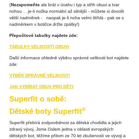
(
Nezapomeňte
ale brát v úvahu i typ a střih obuvi a tvar
nohou ... je-li nožka normální až silnější - můžete si dovolit
větší nadměrek - naopak je-li noha velmi štíhlá - pak se s
nadměrkem v botičce držte zpátky!)
Přepočtové tabulky najdete zde:
TABULKY VELIKOSTÍ OBUVI
Další informace ohledně výběru správné velikosti bot najdete
zde:
VÝBĚR SPRÁVNÉ VELIKOSTI
JAK VYBÍRAT OBUV PRO DĚTI
Superfit o sobě:
®
Dětské boty Superfit
Superfit přebírá zodpovědnost za dětská chodidla a jejich
zdravý vývoj. Jsme číslem jedna v oblasti evropských
dětských bot, těžíme přitom ze 70 let zkušeností ve vývoji a