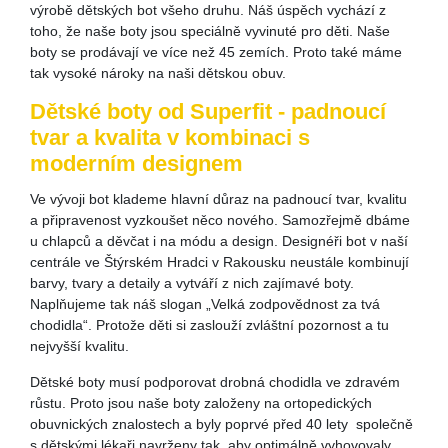
výrobě dětských bot všeho druhu. Náš úspěch vychází z
toho, že naše boty jsou speciálně vyvinuté pro děti. Naše
boty se prodávají ve více než 45 zemích. Proto také máme
tak vysoké nároky na naši dětskou obuv.
Dětské boty od Superfit - padnoucí
tvar a kvalita v kombinaci s
moderním designem
Ve vývoji bot klademe hlavní důraz na padnoucí tvar, kvalitu
a připravenost vyzkoušet něco nového. Samozřejmě dbáme
u chlapců a děvčat i na módu a design. Designéři bot v naší
centrále ve Štýrském Hradci v Rakousku neustále kombinují
barvy, tvary a detaily a vytváří z nich zajímavé boty.
Naplňujeme tak náš slogan „Velká zodpovědnost za tvá
chodidla“. Protože děti si zaslouží zvláštní pozornost a tu
nejvyšší kvalitu.
Dětské boty musí podporovat drobná chodidla ve zdravém
růstu. Proto jsou naše boty založeny na ortopedických
obuvnických znalostech a byly poprvé před 40 lety společně
s dětskými lékaři navrženy tak, aby optimálně vyhovovaly