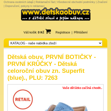
Ochrana osobních údajů
|
Reklamační řád
|
Všeobecné obchodní podmínky
|
Značení
|
Doporučení, pokyny k reklamaci
Váš košík:
0 Kč
Registrace
|
Přihlášení
Dětská obuv, PRVNÍ BOTIČKY -
PRVNÍ KRŮČKY - Dětská
celoroční obuv zn. Superfit
(blue)., PLU: 7263
Vaše děťátko začíná chodit..