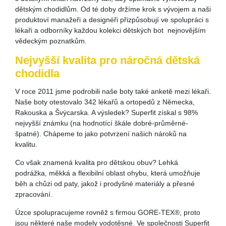
dětským chodidlům. Od té doby držíme krok s vývojem a naši
produktoví manažeři a designéři přizpůsobují ve spolupráci s
lékaři a odborníky každou kolekci dětských bot nejnovějším
vědeckým poznatkům.
Nejvyšší kvalita pro náročná dětská
chodidla
V roce 2011 jsme podrobili naše boty také anketě mezi lékaři.
Naše boty otestovalo 342 lékařů a ortopedů z Německa,
Rakouska a Švýcarska. A výsledek? Superfit získal s 98%
nejvyšší známku (na hodnotící škále dobré-průměrné-
špatné). Chápeme to jako potvrzení našich nároků na
kvalitu.
Co však znamená kvalita pro dětskou obuv? Lehká
podrážka, měkká a flexibilní oblast ohybu, která umožňuje
běh a chůzi od paty, jakož i prodyšné materiály a přesné
zpracování.
Úzce spolupracujeme rovněž s firmou GORE-TEX®, proto
jsou některé naše modely vodotěsné. Ve společnosti Superfit