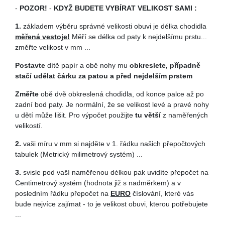
-
POZOR!
-
KDYŽ BUDETE VYBÍRAT VELIKOST SAMI :
1.
základem výběru správné velikosti obuvi je délka chodidla
měřená vestoje!
Měří se délka od paty k nejdelšímu prstu...
změřte velikost v mm ...
Postavte
dítě papír a obě nohy mu
obkreslete, případně
stačí udělat čárku za patou a před nejdelším prstem
Z
měřte
obě dvě obkreslená chodidla, od konce palce až po
zadní bod paty. Je normální, že se velikost levé a pravé nohy
u dětí může lišit. Pro výpočet použijte
tu větší
z naměřených
velikostí.
2.
vaši míru v mm si najděte v 1. řádku našich přepočtových
tabulek (Metrický milimetrový systém) ...
3.
svisle pod vaší naměřenou délkou pak uvidíte přepočet na
Centimetrový systém (hodnota již s nadměrkem) a v
posledním řádku přepočet na
EURO
číslování, které vás
bude nejvíce zajímat - to je velikost obuvi, kterou potřebujete
...