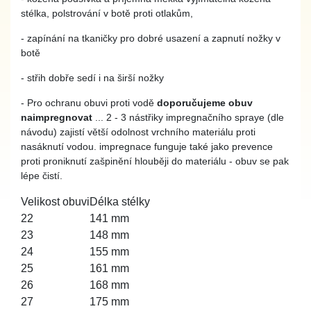
stélka, polstrování v botě proti otlakům,
- zapínání na tkaničky pro dobré usazení a zapnutí nožky v
botě
- střih dobře sedí i na širší nožky
- Pro ochranu obuvi proti vodě
doporučujeme obuv
naimpregnovat
... 2 - 3 nástřiky impregnačního spraye (dle
návodu) zajistí větší odolnost vrchního materiálu proti
nasáknutí vodou. impregnace funguje také jako prevence
proti proniknutí zašpinění hlouběji do materiálu - obuv se pak
lépe čistí.
Velikost obuvi
Délka stélky
22
141 mm
23
148 mm
24
155 mm
25
161 mm
26
168 mm
27
175 mm