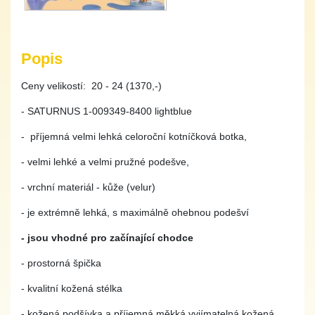
Popis
Ceny velikostí: 20 - 24 (1370,-)
- SATURNUS 1-009349-8400 lightblue
- příjemná velmi lehká celoroční kotníčková botka,
- velmi lehké a velmi pružné podešve,
- vrchní materiál - kůže (velur)
- je extrémně lehká, s maximálně ohebnou podešví
- jsou vhodné pro začínající chodce
- prostorná špička
- kvalitní kožená stélka
- kožená podšívka a příjemná měkká vyjímatelná kožená