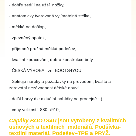
- dobře sedí i na užší nožky,
- anatomicky tvarovaná vyjímatelná stélka,
- měkká na došlap,
- zpevněný opatek,
- příjemně pružná měkká podešev,
- kvalitní zpracování, dobrá konstrukce boty.
- ČESKÁ VÝROBA - zn. BOOTS4YOU.
- Splňuje nároky a požadavky na provedení, kvalitu a
zdravotní nezávadnost dětské obuvi!
- další barvy dle aktuální nabídky na prodejně :-)
- ceny velikostí: 880,-/910,-
Capáky BOOTS4U
jsou vyrobeny z kvalitních
usňových a textilních materiálů. Podšívka-
textilní materiál. Podešev–TPE a PRYŽ.