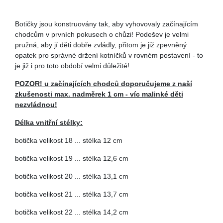
Botičky jsou konstruovány tak, aby vyhovovaly začínajícím
chodcům v prvních pokusech o chůzi! Podešev je velmi
pružná, aby jí děti dobře zvládly, přitom je již zpevněný
opatek pro správné držení kotníčků v rovném postavení - to
je již i pro toto období velmi důležité!
POZOR! u začínajících chodců doporučujeme z naší
zkušenosti max. nadměrek 1 cm - víc malinké děti
nezvládnou!
Délka vnitřní stélky:
botička velikost 18 ... stélka 12 cm
botička velikost 19 ... stélka 12,6 cm
botička velikost 20 ... stélka 13,1 cm
botička velikost 21 ... stélka 13,7 cm
botička velikost 22 ... stélka 14,2 cm