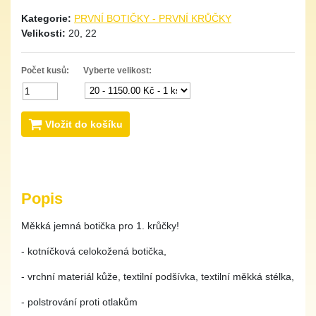
Kategorie:
PRVNÍ BOTIČKY - PRVNÍ KRŮČKY
Velikosti:
20, 22
Počet kusů:
Vyberte velikost:
Vložit do košíku
Popis
Měkká jemná botička pro 1. krůčky!
- kotníčková celokožená botička,
- vrchní materiál kůže, textilní podšívka, textilní měkká stélka,
- polstrování proti otlakům