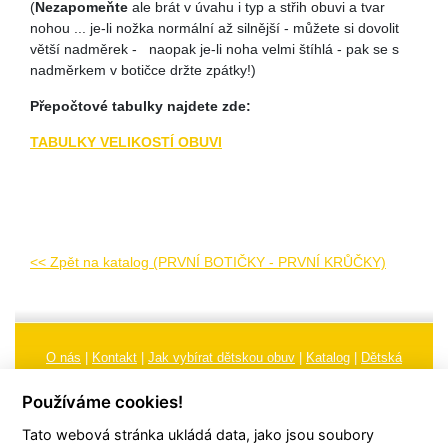
(
Nezapomeňte
ale brát v úvahu i typ a střih obuvi a tvar
nohou ... je-li nožka normální až silnější - můžete si dovolit
větší nadměrek - naopak je-li noha velmi štíhlá - pak se s
nadměrkem v botičce držte zpátky!)
Přepočtové tabulky najdete zde:
TABULKY VELIKOSTÍ OBUVI
<< Zpět na katalog (PRVNÍ BOTIČKY - PRVNÍ KRŮČKY)
O nás
|
Kontakt
|
Jak vybírat dětskou obuv
|
Katalog
|
Dětská
obuv
|
Ochrana osobních údajů
|
Reklamační řád
Používáme cookies!
Všeobecné obchodní podmínky
|
Značení
|
Doporučení, údržba
Tato webová stránka ukládá data, jako jsou soubory
obuvi, pokyny a informace k reklamaci
Nastavení cookies