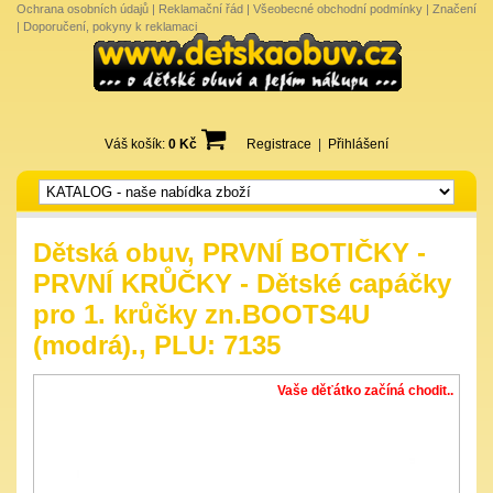
Ochrana osobních údajů
|
Reklamační řád
|
Všeobecné obchodní podmínky
|
Značení
|
Doporučení, pokyny k reklamaci
Váš košík:
0 Kč
Registrace
|
Přihlášení
Dětská obuv, PRVNÍ BOTIČKY -
PRVNÍ KRŮČKY - Dětské capáčky
pro 1. krůčky zn.BOOTS4U
(modrá)., PLU: 7135
Vaše děťátko začíná chodit..