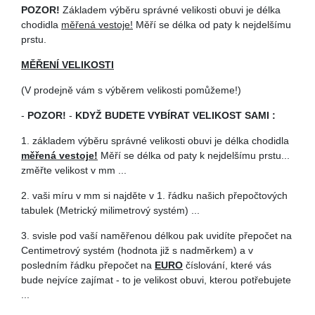
POZOR!
Základem výběru správné velikosti obuvi je délka
chodidla
měřená vestoje!
Měří se délka od paty k nejdelšímu
prstu.
MĚŘENÍ VELIKOSTI
(V prodejně vám s výběrem velikosti pomůžeme!)
-
POZOR!
-
KDYŽ BUDETE VYBÍRAT VELIKOST SAMI :
1. základem výběru správné velikosti obuvi je délka chodidla
měřená vestoje!
Měří se délka od paty k nejdelšímu prstu...
změřte velikost v mm ...
2. vaši míru v mm si najděte v 1. řádku našich přepočtových
tabulek (Metrický milimetrový systém) ...
3. svisle pod vaší naměřenou délkou pak uvidíte přepočet na
Centimetrový systém (hodnota již s nadměrkem) a v
posledním řádku přepočet na
EURO
číslování, které vás
bude nejvíce zajímat - to je velikost obuvi, kterou potřebujete
...