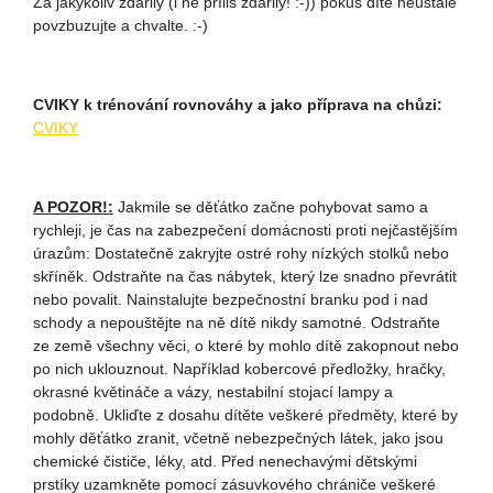
Za jakýkoliv zdařilý (i ne příliš zdařilý! :-)) pokus dítě neustále
povzbuzujte a chvalte. :-)
CVIKY k trénování rovnováhy a jako příprava na chůzi:
CVIKY
A POZOR!:
Jakmile se děťátko začne pohybovat samo a
rychleji, je čas na zabezpečení domácnosti proti nejčastějším
úrazům: Dostatečně zakryjte ostré rohy nízkých stolků nebo
skříněk. Odstraňte na čas nábytek, který lze snadno převrátit
nebo povalit. Nainstalujte bezpečnostní branku pod i nad
schody a nepouštějte na ně dítě nikdy samotné. Odstraňte
ze země všechny věci, o které by mohlo dítě zakopnout nebo
po nich uklouznout. Například kobercové předložky, hračky,
okrasné květináče a vázy, nestabilní stojací lampy a
podobně. Ukliďte z dosahu dítěte veškeré předměty, které by
mohly děťátko zranit, včetně nebezpečných látek, jako jsou
chemické čističe, léky, atd. Před nenechavými dětskými
prstíky uzamkněte pomocí zásuvkového chrániče veškeré