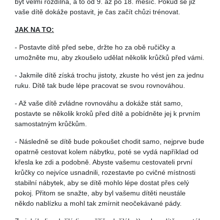
být velmi rozdílná, a to od 9. až po 18. měsíc. Pokud se již
vaše dítě dokáže postavit, je čas začít chůzi trénovat.
JAK NA TO:
- Postavte dítě před sebe, držte ho za obě ručičky a
umožněte mu, aby zkoušelo udělat několik krůčků před vámi.
- Jakmile dítě získá trochu jistoty, zkuste ho vést jen za jednu
ruku. Dítě tak bude lépe pracovat se svou rovnováhou.
- Až vaše dítě zvládne rovnováhu a dokáže stát samo,
postavte se několik kroků před dítě a pobídněte jej k prvním
samostatným krůčkům.
- Následně se dítě bude pokoušet chodit samo, nejprve bude
opatrně cestovat kolem nábytku, poté se vydá například od
křesla ke zdi a podobně. Abyste vašemu cestovateli první
krůčky co nejvíce usnadnili, rozestavte po cvičné místnosti
stabilní nábytek, aby se dítě mohlo lépe dostat přes celý
pokoj. Přitom se snažte, aby byl vašemu dítěti neustále
někdo nablízku a mohl tak zmírnit neočekávané pády.