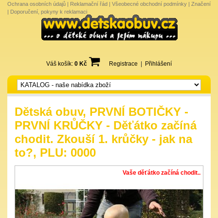
Ochrana osobních údajů
|
Reklamační řád
|
Všeobecné obchodní podmínky
|
Značení
|
Doporučení, pokyny k reklamaci
Váš košík:
0 Kč
Registrace
|
Přihlášení
Dětská obuv, PRVNÍ BOTIČKY -
PRVNÍ KRŮČKY - Děťátko začíná
chodit. Zkouší 1. krůčky - jak na
to?, PLU: 0000
Vaše děťátko začíná chodit..