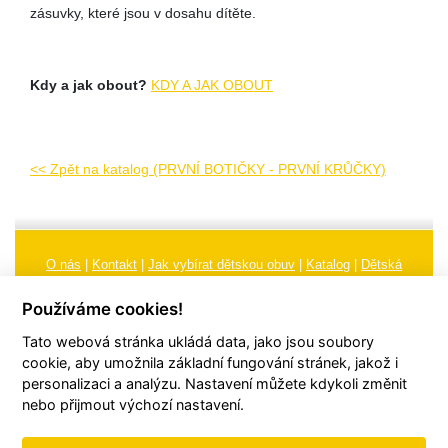
zásuvky, které jsou v dosahu dítěte.
Kdy a jak obout?
KDY A JAK OBOUT
<< Zpět na katalog (PRVNÍ BOTIČKY - PRVNÍ KRŮČKY)
O nás
|
Kontakt
|
Jak vybírat dětskou obuv
|
Katalog
|
Dětská
obuv
|
Ochrana osobních údajů
|
Reklamační řád
Používáme cookies!
Všeobecné obchodní podmínky
|
Značení
|
Doporučení, údržba
Tato webová stránka ukládá data, jako jsou soubory
obuvi, pokyny a informace k reklamaci
Nastavení cookies
cookie, aby umožnila základní fungování stránek, jakož i
personalizaci a analýzu. Nastavení můžete kdykoli změnit
© 2026
TORI, s.r.o.
| Všechna práva vyhrazena | Web vytvořil
hudym.com
nebo přijmout výchozí nastavení.